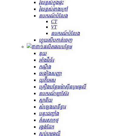
វ៉ុលខ្ពស់ក្នុងផ្ទះ
វ៉ុលខ្ពស់ខាងក្រៅ
ឧបករណ៍បំលែង
CT
VT
ឧបករណ៍បំលែង
ហ្វុយស៊ីបកាត់ចេញ
ផលិតផលបន្ថែម
ឌុយ
អាំងវឺរទ័រ
កណ្ដឹង
ចង្កៀងសញ្ញា
យូភីអេស
គ្រឿងបន្ថែមម៉ាស៊ីនបូមធូលី
ឧបករណ៍ឡាស៊ែរ
ស្ថានីយ
សំឡេងរោទិ៍ទ្វារ
បន្ទះជញ្ជាំង
គំនរសាកថ្ម
រង្វង់ដែក
ស្នប់បូមធូលី