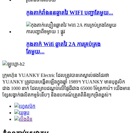
កុងតាក់វាំងននឆ្លាតវៃ WIFI បញ្ជាតែមួយ...
កុងតាក់ Wifi ឆ្លាតវៃ 2A ការគ្រប់គ្រង
តែមួយ...
ក្រុមហ៊ុន YUANKY Electric ដែលត្រូវបានគេស្គាល់ផងដែរថា
YUANKY ត្រូវបានបង្កើតឡើងក្នុងឆ្នាំ 1989។ YUANKY មានបុគ្គលិក
ជាង 1000 នាក់ ដែលគ្របដណ្តប់លើផ្ទៃដីជាង 65000 ម៉ែត្រការ៉េ។ យើងមាន
ខ្សែសង្វាក់ផលិតកម្មទំនើបៗ និងឧបករណ៍ត្រួតពិនិត្យកម្រិតខ្ពស់។