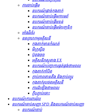
ការចាប់ផ្តើម
ឧបករណ៍ផ្តាច់កុងតាក់
ឧបករណ៍ចាប់ផ្តើមកាមេរ៉ា
ឧបករណ៍ចាប់ផ្តើមទន់
ឧបករណ៍ចាប់ផ្តើមម៉ាញេទិក
អាំងវឺរទ័រ
ឧស្សាហកម្មអគ្គិសនី
កុងតាក់មានកំណត់
មីក្រូស្វីច
ប៊ូតុងចុច
អគ្គិសនីភស្តុតាង EX
ឧបករណ៍បញ្ជាការផ្គត់ផ្គង់ថាមពល
កុងតាក់កាំបិត
ក្ដាប់ភាពតានតឹង និងក្ដាប់ព្យួរ
កុងតាក់រូបថតអគ្គិសនី
ការដំឡើងថាមពល
ក្លីបភ្ជាប់ចោះ
ឧបករណ៍ការពារវ៉ុល
ឧបករណ៍ចាប់សញ្ញា SPD និងឧបករណ៍ចាប់សញ្ញា
ឧបករណ៍ចាប់