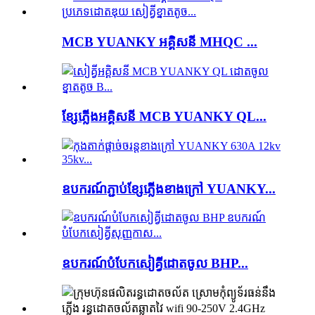
MCB YUANKY អគ្គិសនី MHQC ...
ខ្សែភ្លើងអគ្គិសនី MCB YUANKY QL...
ឧបករណ៍ភ្ជាប់ខ្សែភ្លើងខាងក្រៅ YUANKY...
ឧបករណ៍​បំបែក​សៀគ្វី​ដោត​ចូល BHP...