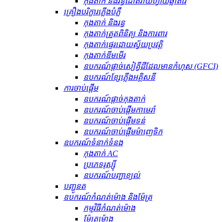
កុងតាក់ និងរន្ធដោតវ៉ាយហ្វាយឆ្លាតវៃ
គ្រឿងបរិក្ខារភ្លើងបំភ្លឺ
កុងតាក់ និងរន្ធ
កុងតាក់ត្រួតពិនិត្យ និងការពារ
កុងតាក់ផ្ទេរដោយស្វ័យប្រវត្តិ
កុងតាក់ឌីមមើរ
ឧបករណ៍​ផ្តាច់​សៀគ្វី​ដី​ដែល​មាន​កំហុស (GFCI)
ឧបករណ៍ខ្សែភ្លើងអគ្គិសនី
ការចាប់ផ្តើម
ឧបករណ៍ផ្តាច់កុងតាក់
ឧបករណ៍ចាប់ផ្តើមកាមេរ៉ា
ឧបករណ៍ចាប់ផ្តើមទន់
ឧបករណ៍ចាប់ផ្តើមម៉ាញេទិក
ឧបករណ៍​ទំនាក់ទំនង
កុងតាក់ AC
ប្រភេទរុស្ស៊ី
ឧបករណ៍បញ្ជាខ្យល់
បញ្ជូនត
ឧបករណ៍កំណត់ម៉ោង និងម៉ែត្រ
កម្មវិធីកំណត់ម៉ោង
ម៉ែត្រម៉ោង