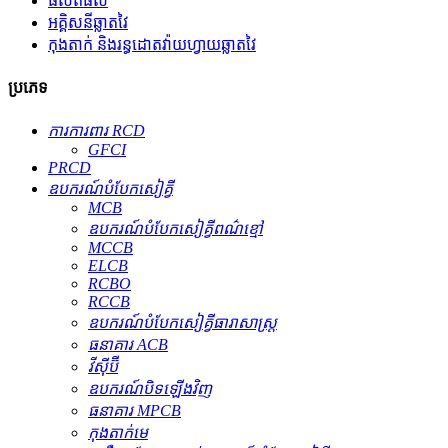
ផលិតផល
អគ្គិសនីឆ្លាតវៃ
កុងតាក់ និងរន្ធដោតវ៉ាយហ្វាយឆ្លាតវៃ
ប្រភេទ
ការការពារ RCD
GFCI
PRCD
ឧបករណ៍​បំបែក​សៀគ្វី
MCB
ឧបករណ៍បំបែកសៀគ្វីពណ៌ខ្មៅ
MCCB
ELCB
RCBO
RCCB
ឧបករណ៍បំបែកសៀគ្វីធារាសាស្ត្រ
ធនាគារ ACB
វីស៊ីប៊ី
ឧបករណ៍បិទឡើងវិញ
ធនាគារ MPCB
កុងតាក់មេ