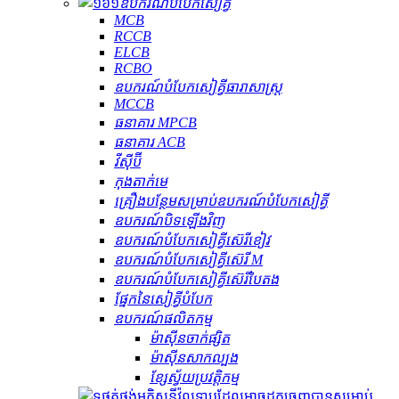
ឧបករណ៍​បំបែក​សៀគ្វី
MCB
RCCB
ELCB
RCBO
ឧបករណ៍បំបែកសៀគ្វីធារាសាស្ត្រ
MCCB
ធនាគារ MPCB
ធនាគារ ACB
វីស៊ីប៊ី
កុងតាក់មេ
គ្រឿងបន្ថែមសម្រាប់ឧបករណ៍បំបែកសៀគ្វី
ឧបករណ៍បិទឡើងវិញ
ឧបករណ៍បំបែកសៀគ្វីស៊េរីខៀវ
ឧបករណ៍បំបែកសៀគ្វីស៊េរី M
ឧបករណ៍បំបែកសៀគ្វីស៊េរីបៃតង
ផ្នែកនៃសៀគ្វីបំបែក
ឧបករណ៍ផលិតកម្ម
ម៉ាស៊ីនចាក់ផ្សិត
ម៉ាស៊ីនសាកល្បង
ខ្សែស្វ័យប្រវត្តិកម្ម