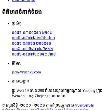
ព័ត៌មានទំនាក់ទំនង
ទូរស័ព្ទ
០០៨៦-១៣៩០៥៨៧៤២០២
០០៨៦-០៥៧៧-៦១៥៨១៨០១
០០៨៦-១៨១៦៧២៩០៥៥១
០០៨៦-១៣៥៨៧៧៨៥៩២២
០០៨៦-០៥៧៧៦២៦៥២៩៣៩
អ៊ីមែល
jack@yuanky.com
អាសយដ្ឋាន
ផ្លូវ Weft 19 លេខ 298 តំបន់ឧស្សាហកម្មកណ្តាល Yueqing ក្រុង
Wenzhou ខេត្ត Zhejiang ប្រទេសចិន
© រក្សាសិទ្ធិ -២០២០ - ២០២៦ ការគាំទ្របច្ចេកទេស៖
សកលលោក