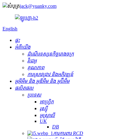
jack@yuanky.com
English
ផ្ទះ
អំពីយើង
ដំណើរទស្សនកិច្ចរោងចក្រ
វីដេអូ
គុណភាព
ការស្រាវជ្រាវ និងអភិវឌ្ឍន៍
អូអ៊ីអឹម និង អូឌីអឹម និង អូប៊ីអឹម
ផលិតផល
ប្រទេស
អាហ្វ្រិក
រុស្ស៊ី
អូស្ត្រាលី
UK
DB
ការការពារ RCD