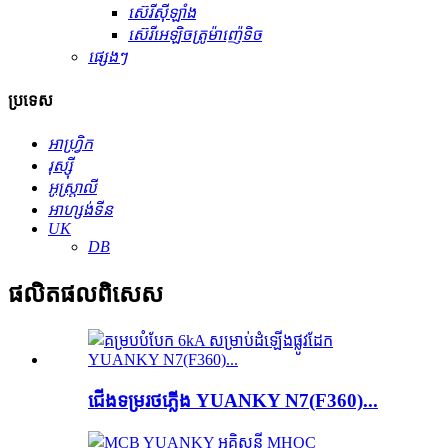
ស៊េរីស៊ីឡាំង
ស៊េរីអេឡិចត្រូម៉ាញ៉េទិច
ផ្សេងៗ
ប្រទេស
អាហ្វ្រិក
រុស្ស៊ី
អូស្ត្រាលី
អាហ្សង់ទីន
UK
DB
ផលិតផល​ពិសេស
ជើងទម្រ​រថភ្លើង YUANKY N7(F360)...