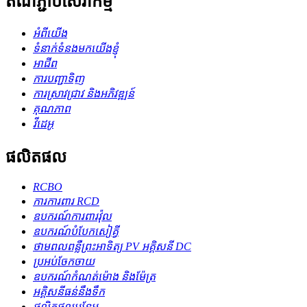
តំណភ្ជាប់សេវាកម្ម
អំពីយើង
ទំនាក់ទំនងមកយើងខ្ញុំ
អាជីព
ការបញ្ជាទិញ
ការស្រាវជ្រាវ និងអភិវឌ្ឍន៍
គុណភាព
វីដេអូ
ផលិតផល
RCBO
ការការពារ RCD
ឧបករណ៍ការពារវ៉ុល
ឧបករណ៍​បំបែក​សៀគ្វី
ថាមពលពន្លឺព្រះអាទិត្យ PV អគ្គិសនី DC
ប្រអប់ចែកចាយ
ឧបករណ៍កំណត់ម៉ោង និងម៉ែត្រ
អគ្គិសនីធន់នឹងទឹក
ផលិតផលបន្ថែម