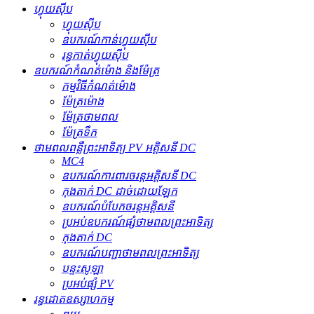
ហ្វុយស៊ីប
ហ្វុយស៊ីប
ឧបករណ៍​កាន់​ហ្វុយស៊ីប
រន្ធ​កាត់​ហ្វុយស៊ីប
ឧបករណ៍កំណត់ម៉ោង និងម៉ែត្រ
កម្មវិធីកំណត់ម៉ោង
ម៉ែត្រម៉ោង
ម៉ែត្រថាមពល
ម៉ែត្រទឹក
ថាមពលពន្លឺព្រះអាទិត្យ PV អគ្គិសនី DC
MC4
ឧបករណ៍ការពារចរន្តអគ្គិសនី DC
កុងតាក់ DC ដាច់ដោយឡែក
ឧបករណ៍បំបែកចរន្តអគ្គិសនី
ប្រអប់ឧបករណ៍ផ្សំថាមពលព្រះអាទិត្យ
កុងតាក់ DC
ឧបករណ៍បញ្ជាថាមពលព្រះអាទិត្យ
បន្ទះសូឡា
ប្រអប់ផ្សំ PV
រន្ធដោតឧស្សាហកម្ម