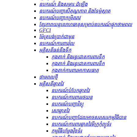
ឧបករណ៍ និងសម្ភារៈដំឡើង
ឧបករណ៍បញ្ជាសីតុណ្ហភាព និងទែម៉ូស្តាត
ឧបករណ៍បញ្ជាកម្រិតរាវ
ខ្សែភាពយន្តលោហធាតុសម្រាប់ឧបករណ៍ផ្ទុកថាមពល
GFCI
ម៉ែត្របង់ប្រាក់ជាមុន
ឧបករណ៍ការពារវ៉ុល
អគ្គិសនីធន់នឹងទឹក
កុងតាក់ និងរន្ធដោតការពារទឹក
កុងតាក់ និងរន្ធដោតការពារទឹក
កុងតាក់ការពារអាកាសធាតុ
ថាមពលថ្មី
អគ្គិសនីឆ្លាតវៃ
ឧបករណ៍បំបែកឆ្លាតវៃ
ឧបករណ៍ការពាររថយន្ត
ឧបករណ៍បញ្ជាវិទ្យុ
សោឆ្លាតវៃ
ឧបករណ៍បញ្ជាដែលអាចសរសេរកម្មវិធីបាន
ឧបករណ៍ការពារឆ្លាតវៃមីក្រូកុំព្យូទ័រ
កម្មវិធីបម្លែងវ៉ិចទ័រ