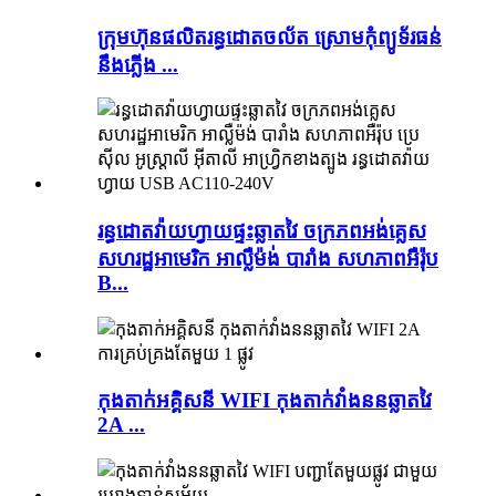
ក្រុមហ៊ុនផលិតរន្ធដោតចល័ត ស្រោមកុំព្យូទ័រធន់
នឹងភ្លើង ...
រន្ធដោតវ៉ាយហ្វាយផ្ទះឆ្លាតវៃ ចក្រភពអង់គ្លេស
សហរដ្ឋអាមេរិក អាល្លឺម៉ង់ បារាំង សហភាពអឺរ៉ុប
B...
កុងតាក់អគ្គិសនី WIFI កុងតាក់វាំងននឆ្លាតវៃ
2A ...