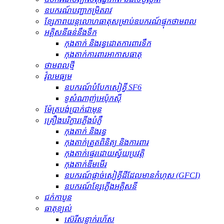
ឧបករណ៍បញ្ជាកម្រិតរាវ
ខ្សែភាពយន្តលោហធាតុសម្រាប់ឧបករណ៍ផ្ទុកថាមពល
អគ្គិសនីធន់នឹងទឹក
កុងតាក់ និងរន្ធដោតការពារទឹក
កុងតាក់ការពារអាកាសធាតុ
ថាមពលថ្មី
វ៉ុលមធ្យម
ឧបករណ៍បំបែកសៀគ្វី SF6
ទូសំណាញ់អេប៉ុកស៊ី
ម៉ែត្របង់ប្រាក់ជាមុន
គ្រឿងបរិក្ខារភ្លើងបំភ្លឺ
កុងតាក់ និងរន្ធ
កុងតាក់ត្រួតពិនិត្យ និងការពារ
កុងតាក់ផ្ទេរដោយស្វ័យប្រវត្តិ
កុងតាក់ឌីមមើរ
ឧបករណ៍​ផ្តាច់​សៀគ្វី​ដី​ដែល​មាន​កំហុស (GFCI)
ឧបករណ៍ខ្សែភ្លើងអគ្គិសនី
ជក់កាបូន
ធាតុ​ខ្យល់
ស៊េរីសន្លាក់រហ័ស