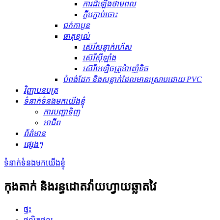
ការដំឡើងថាមពល
ក្លីបភ្ជាប់ចោះ
ជក់កាបូន
ធាតុ​ខ្យល់
ស៊េរីសន្លាក់រហ័ស
ស៊េរីស៊ីឡាំង
ស៊េរីអេឡិចត្រូម៉ាញ៉េទិច
បំពង់ដែក និងសន្លាក់ដែលមានស្រោបដោយ PVC
វិញ្ញាបនបត្រ
ទំនាក់ទំនងមកយើងខ្ញុំ
ការបញ្ជាទិញ
អាជីព
ព័ត៌មាន
ផ្សេងៗ
ទំនាក់ទំនងមកយើងខ្ញុំ
កុងតាក់ និងរន្ធដោតវ៉ាយហ្វាយឆ្លាតវៃ
ផ្ទះ