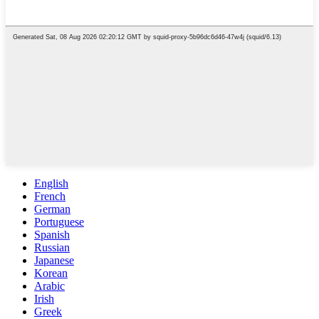
English
French
German
Portuguese
Spanish
Russian
Japanese
Korean
Arabic
Irish
Greek