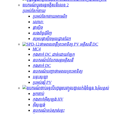
ប្រអប់ចែកចាយ
ប្រអប់ចែកចាយអាមេរិក
លោហៈ
ផ្លាស្ទិច
របងព័ទ្ធជុំវិញ
គម្របផ្លាស្ទិចមូលដ្ឋានដែក
ថាមពលពន្លឺព្រះអាទិត្យ PV អគ្គិសនី DC
MC4
កុងតាក់ DC ដាច់ដោយឡែក
ឧបករណ៍បំបែកចរន្តអគ្គិសនី
កុងតាក់ DC
ឧបករណ៍បញ្ជាថាមពលព្រះអាទិត្យ
បន្ទះសូឡា
ប្រអប់ផ្សំ PV
វ៉ុលខ្ពស់
អ្នកចាប់
កុងតាក់​អ៊ីសូឡង់ HV
អ៊ីសូឡង់
ឧបករណ៍​ទប់ស្កាត់​រន្ទះ