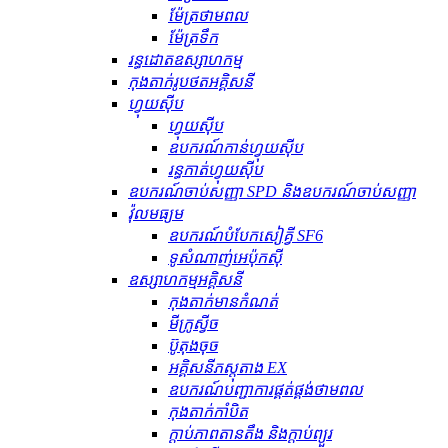
ម៉ែត្រថាមពល
ម៉ែត្រទឹក
រន្ធដោតឧស្សាហកម្ម
កុងតាក់រូបថតអគ្គិសនី
ហ្វុយស៊ីប
ហ្វុយស៊ីប
ឧបករណ៍​កាន់​ហ្វុយស៊ីប
រន្ធ​កាត់​ហ្វុយស៊ីប
ឧបករណ៍ចាប់សញ្ញា SPD និងឧបករណ៍ចាប់សញ្ញា
វ៉ុលមធ្យម
ឧបករណ៍បំបែកសៀគ្វី SF6
ទូសំណាញ់អេប៉ុកស៊ី
ឧស្សាហកម្មអគ្គិសនី
កុងតាក់មានកំណត់
មីក្រូស្វីច
ប៊ូតុងចុច
អគ្គិសនីភស្តុតាង EX
ឧបករណ៍បញ្ជាការផ្គត់ផ្គង់ថាមពល
កុងតាក់កាំបិត
ក្ដាប់ភាពតានតឹង និងក្ដាប់ព្យួរ