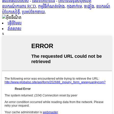
ផលិតផលពិសេស
-
ផែនទីគេហទំព័រ
-
គេហទំព័រ​ទូរសព្ទ​ចល័ត
ឧបករណ៍ការពារ RCD
,
កម្មវិធីកំណត់ម៉ោង
,
កុងតាក់មេ
,
ចង្កៀង
,
ឧបករណ៍​
បំបែក​សៀគ្វី
,
ប្រអប់ចែកចាយ
,
ផ្ញើអ៊ីមែល
វ៉ាតសាស
x