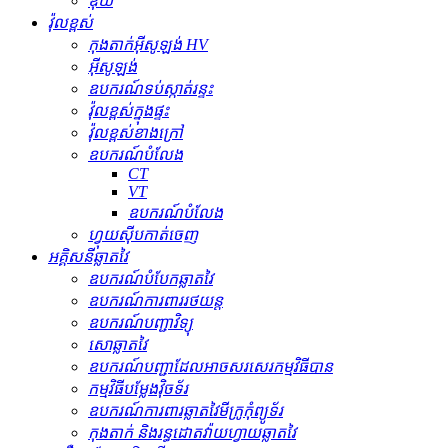
ឌុយ
វ៉ុលខ្ពស់
កុងតាក់​អ៊ីសូឡង់ HV
អ៊ីសូឡង់
ឧបករណ៍​ទប់ស្កាត់​រន្ទះ
វ៉ុលខ្ពស់ក្នុងផ្ទះ
វ៉ុលខ្ពស់ខាងក្រៅ
ឧបករណ៍បំលែង
CT
VT
ឧបករណ៍បំលែង
ហ្វុយស៊ីបកាត់ចេញ
អគ្គិសនីឆ្លាតវៃ
ឧបករណ៍បំបែកឆ្លាតវៃ
ឧបករណ៍ការពាររថយន្ត
ឧបករណ៍បញ្ជាវិទ្យុ
សោឆ្លាតវៃ
ឧបករណ៍បញ្ជាដែលអាចសរសេរកម្មវិធីបាន
កម្មវិធីបម្លែងវ៉ិចទ័រ
ឧបករណ៍ការពារឆ្លាតវៃមីក្រូកុំព្យូទ័រ
កុងតាក់ និងរន្ធដោតវ៉ាយហ្វាយឆ្លាតវៃ