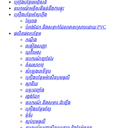
គ្រឿងបន្ថែមអគ្គិសនី
ឧបករណ៍អគ្គិសនីធន់នឹងការផ្ទុះ
គ្រឿងបន្ថែមខ្សែភ្លើង
ខ្សែចង
បំពង់ដែក និងសន្លាក់ដែលមានស្រោបដោយ PVC
ផលិតផលបន្ថែម
កណ្ដឹង
ចង្កៀងសញ្ញា
យូភីអេស
ឧបករណ៍ឡាស៊ែរ
គំនរសាកថ្ម
សំឡេងរោទិ៍ទ្វារ
គ្រឿងបន្ថែមម៉ាស៊ីនបូមធូលី
ស្ថានីយ
បន្ទះជញ្ជាំង
រង្វង់ដែក
ឧបករណ៍ និងសម្ភារៈដំឡើង
គ្រឿងបន្ថែមខ្សែ
ម៉ូទ័រ
ស្នប់បូមធូលី
ឧបករណ៍បញ្ជាសីតុណ្ហភាព និងទែម៉ូស្តាត