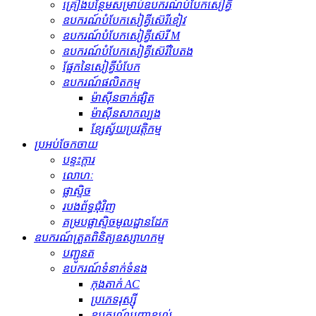
គ្រឿងបន្ថែមសម្រាប់ឧបករណ៍បំបែកសៀគ្វី
ឧបករណ៍បំបែកសៀគ្វីស៊េរីខៀវ
ឧបករណ៍បំបែកសៀគ្វីស៊េរី M
ឧបករណ៍បំបែកសៀគ្វីស៊េរីបៃតង
ផ្នែកនៃសៀគ្វីបំបែក
ឧបករណ៍ផលិតកម្ម
ម៉ាស៊ីនចាក់ផ្សិត
ម៉ាស៊ីនសាកល្បង
ខ្សែស្វ័យប្រវត្តិកម្ម
ប្រអប់ចែកចាយ
បន្ទះក្តារ
លោហៈ
ផ្លាស្ទិច
របងព័ទ្ធជុំវិញ
គម្របផ្លាស្ទិចមូលដ្ឋានដែក
ឧបករណ៍ត្រួតពិនិត្យឧស្សាហកម្ម
បញ្ជូនត
ឧបករណ៍​ទំនាក់ទំនង
កុងតាក់ AC
ប្រភេទរុស្ស៊ី
ឧបករណ៍បញ្ជាខ្យល់