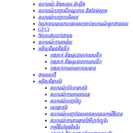
ឧបករណ៍ និងសម្ភារៈដំឡើង
ឧបករណ៍បញ្ជាសីតុណ្ហភាព និងទែម៉ូស្តាត
ឧបករណ៍បញ្ជាកម្រិតរាវ
ខ្សែភាពយន្តលោហធាតុសម្រាប់ឧបករណ៍ផ្ទុកថាមពល
GFCI
ម៉ែត្របង់ប្រាក់ជាមុន
ឧបករណ៍ការពារវ៉ុល
អគ្គិសនីធន់នឹងទឹក
កុងតាក់ និងរន្ធដោតការពារទឹក
កុងតាក់ និងរន្ធដោតការពារទឹក
កុងតាក់ការពារអាកាសធាតុ
ថាមពលថ្មី
អគ្គិសនីឆ្លាតវៃ
ឧបករណ៍បំបែកឆ្លាតវៃ
ឧបករណ៍ការពាររថយន្ត
ឧបករណ៍បញ្ជាវិទ្យុ
សោឆ្លាតវៃ
ឧបករណ៍បញ្ជាដែលអាចសរសេរកម្មវិធីបាន
ឧបករណ៍ការពារឆ្លាតវៃមីក្រូកុំព្យូទ័រ
កម្មវិធីបម្លែងវ៉ិចទ័រ