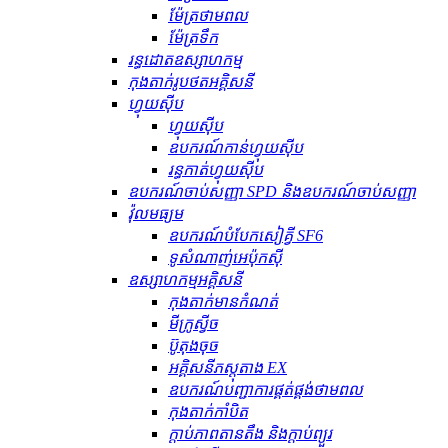
ម៉ែត្រថាមពល
ម៉ែត្រទឹក
រន្ធដោតឧស្សាហកម្ម
កុងតាក់រូបថតអគ្គិសនី
ហ្វុយស៊ីប
ហ្វុយស៊ីប
ឧបករណ៍​កាន់​ហ្វុយស៊ីប
រន្ធ​កាត់​ហ្វុយស៊ីប
ឧបករណ៍ចាប់សញ្ញា SPD និងឧបករណ៍ចាប់សញ្ញា
វ៉ុលមធ្យម
ឧបករណ៍បំបែកសៀគ្វី SF6
ទូសំណាញ់អេប៉ុកស៊ី
ឧស្សាហកម្មអគ្គិសនី
កុងតាក់មានកំណត់
មីក្រូស្វីច
ប៊ូតុងចុច
អគ្គិសនីភស្តុតាង EX
ឧបករណ៍បញ្ជាការផ្គត់ផ្គង់ថាមពល
កុងតាក់កាំបិត
ក្ដាប់ភាពតានតឹង និងក្ដាប់ព្យួរ