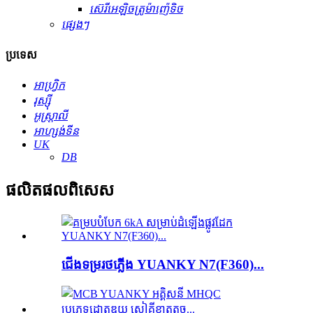
ស៊េរីអេឡិចត្រូម៉ាញ៉េទិច
ផ្សេងៗ
ប្រទេស
អាហ្វ្រិក
រុស្ស៊ី
អូស្ត្រាលី
អាហ្សង់ទីន
UK
DB
ផលិតផល​ពិសេស
ជើងទម្រ​រថភ្លើង YUANKY N7(F360)...