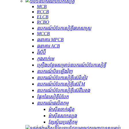
ឧបករណ៍​បំបែក​សៀគ្វី
MCB
RCCB
ELCB
RCBO
ឧបករណ៍បំបែកសៀគ្វីធារាសាស្ត្រ
MCCB
ធនាគារ MPCB
ធនាគារ ACB
វីស៊ីប៊ី
កុងតាក់មេ
គ្រឿងបន្ថែមសម្រាប់ឧបករណ៍បំបែកសៀគ្វី
ឧបករណ៍បិទឡើងវិញ
ឧបករណ៍បំបែកសៀគ្វីស៊េរីខៀវ
ឧបករណ៍បំបែកសៀគ្វីស៊េរី M
ឧបករណ៍បំបែកសៀគ្វីស៊េរីបៃតង
ផ្នែកនៃសៀគ្វីបំបែក
ឧបករណ៍ផលិតកម្ម
ម៉ាស៊ីនចាក់ផ្សិត
ម៉ាស៊ីនសាកល្បង
ខ្សែស្វ័យប្រវត្តិកម្ម