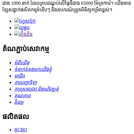
ជាង 1000 នាក់ ដែលគ្របដណ្តប់លើផ្ទៃដីជាង 65000 ម៉ែត្រការ៉េ។ យើងមាន
ខ្សែសង្វាក់ផលិតកម្មទំនើបៗ និងឧបករណ៍ត្រួតពិនិត្យកម្រិតខ្ពស់។
តំណភ្ជាប់សេវាកម្ម
អំពីយើង
ទំនាក់ទំនងមកយើងខ្ញុំ
អាជីព
ការបញ្ជាទិញ
ការស្រាវជ្រាវ និងអភិវឌ្ឍន៍
គុណភាព
វីដេអូ
ផលិតផល
RCBO