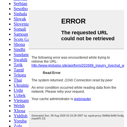
Serbian
Sesotho
Sinhala
Slovak
Slovenian
Somali
Samoan
Scots Gaelic
Shona
Sindhi
Sundanese
Swahili
Tajik
Tamil
Telugu
Thai
Ukrainian
Urdu
Uzbek
Vietnamese
Welsh
Xhosa
Yiddish
Yoruba
Zulu