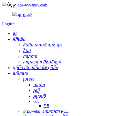
jack@yuanky.com
English
ផ្ទះ
អំពីយើង
ដំណើរទស្សនកិច្ចរោងចក្រ
វីដេអូ
គុណភាព
ការស្រាវជ្រាវ និងអភិវឌ្ឍន៍
អូអ៊ីអឹម និង អូឌីអឹម និង អូប៊ីអឹម
ផលិតផល
ប្រទេស
អាហ្វ្រិក
រុស្ស៊ី
អូស្ត្រាលី
UK
DB
ការការពារ RCD