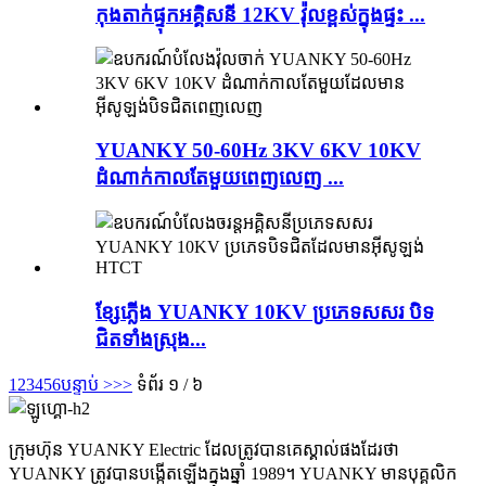
កុងតាក់ផ្ទុកអគ្គិសនី 12KV វ៉ុលខ្ពស់ក្នុងផ្ទះ ...
YUANKY 50-60Hz 3KV 6KV 10KV
ដំណាក់កាលតែមួយពេញលេញ ...
ខ្សែភ្លើង YUANKY 10KV ប្រភេទសសរ បិទ
ជិតទាំងស្រុង...
1
2
3
4
5
6
បន្ទាប់ >
>>
ទំព័រ ១ / ៦
ក្រុមហ៊ុន YUANKY Electric ដែលត្រូវបានគេស្គាល់ផងដែរថា
YUANKY ត្រូវបានបង្កើតឡើងក្នុងឆ្នាំ 1989។ YUANKY មានបុគ្គលិក