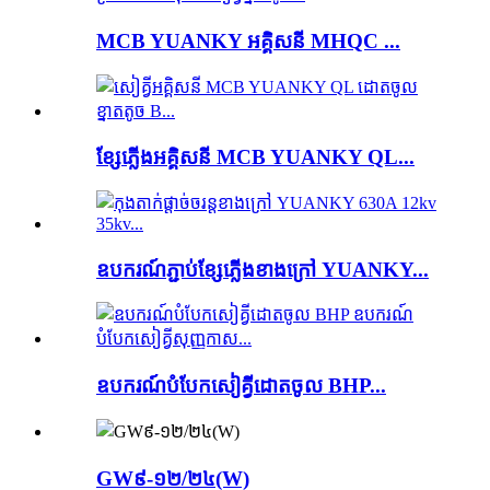
MCB YUANKY អគ្គិសនី MHQC ...
ខ្សែភ្លើងអគ្គិសនី MCB YUANKY QL...
ឧបករណ៍ភ្ជាប់ខ្សែភ្លើងខាងក្រៅ YUANKY...
ឧបករណ៍​បំបែក​សៀគ្វី​ដោត​ចូល BHP...
GW៩-១២/២៤(W)