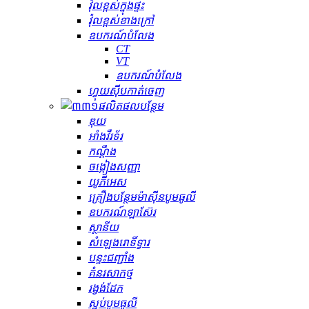
វ៉ុលខ្ពស់ក្នុងផ្ទះ
វ៉ុលខ្ពស់ខាងក្រៅ
ឧបករណ៍បំលែង
CT
VT
ឧបករណ៍បំលែង
ហ្វុយស៊ីបកាត់ចេញ
ផលិតផលបន្ថែម
ឌុយ
អាំងវឺរទ័រ
កណ្ដឹង
ចង្កៀងសញ្ញា
យូភីអេស
គ្រឿងបន្ថែមម៉ាស៊ីនបូមធូលី
ឧបករណ៍ឡាស៊ែរ
ស្ថានីយ
សំឡេងរោទិ៍ទ្វារ
បន្ទះជញ្ជាំង
គំនរសាកថ្ម
រង្វង់ដែក
ស្នប់បូមធូលី