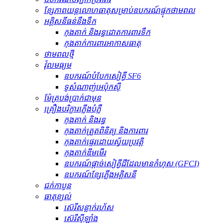
ខ្សែភាពយន្តលោហធាតុសម្រាប់ឧបករណ៍ផ្ទុកថាមពល
អគ្គិសនីធន់នឹងទឹក
កុងតាក់ និងរន្ធដោតការពារទឹក
កុងតាក់ការពារអាកាសធាតុ
ថាមពលថ្មី
វ៉ុលមធ្យម
ឧបករណ៍បំបែកសៀគ្វី SF6
ទូសំណាញ់អេប៉ុកស៊ី
ម៉ែត្របង់ប្រាក់ជាមុន
គ្រឿងបរិក្ខារភ្លើងបំភ្លឺ
កុងតាក់ និងរន្ធ
កុងតាក់ត្រួតពិនិត្យ និងការពារ
កុងតាក់ផ្ទេរដោយស្វ័យប្រវត្តិ
កុងតាក់ឌីមមើរ
ឧបករណ៍​ផ្តាច់​សៀគ្វី​ដី​ដែល​មាន​កំហុស (GFCI)
ឧបករណ៍ខ្សែភ្លើងអគ្គិសនី
ជក់កាបូន
ធាតុ​ខ្យល់
ស៊េរីសន្លាក់រហ័ស
ស៊េរីស៊ីឡាំង