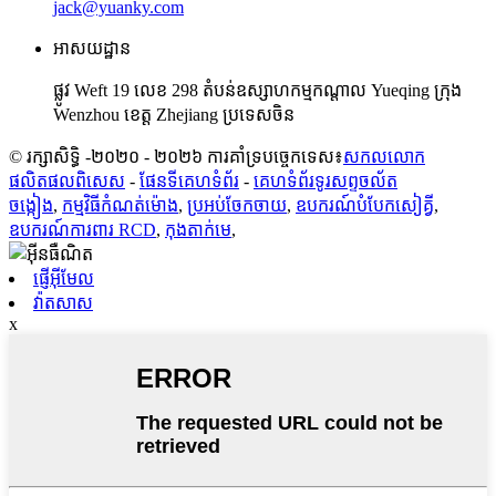
jack@yuanky.com
អាសយដ្ឋាន
ផ្លូវ Weft 19 លេខ 298 តំបន់ឧស្សាហកម្មកណ្តាល Yueqing ក្រុង
Wenzhou ខេត្ត Zhejiang ប្រទេសចិន
© រក្សាសិទ្ធិ -២០២០ - ២០២៦ ការគាំទ្របច្ចេកទេស៖
សកលលោក
ផលិតផលពិសេស
-
ផែនទីគេហទំព័រ
-
គេហទំព័រ​ទូរសព្ទ​ចល័ត
ចង្កៀង
,
កម្មវិធីកំណត់ម៉ោង
,
ប្រអប់ចែកចាយ
,
ឧបករណ៍​បំបែក​សៀគ្វី
,
ឧបករណ៍ការពារ RCD
,
កុងតាក់មេ
,
ផ្ញើអ៊ីមែល
វ៉ាតសាស
x