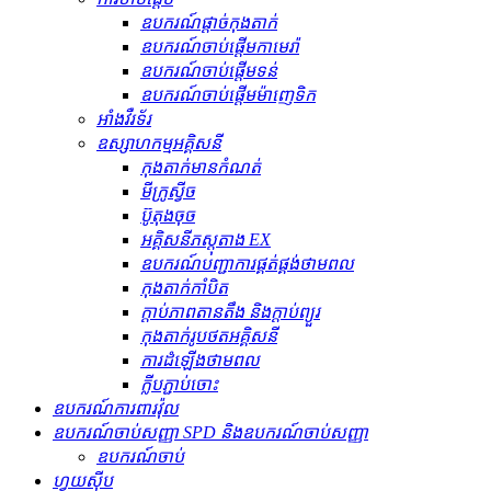
ឧបករណ៍ផ្តាច់កុងតាក់
ឧបករណ៍ចាប់ផ្តើមកាមេរ៉ា
ឧបករណ៍ចាប់ផ្តើមទន់
ឧបករណ៍ចាប់ផ្តើមម៉ាញេទិក
អាំងវឺរទ័រ
ឧស្សាហកម្មអគ្គិសនី
កុងតាក់មានកំណត់
មីក្រូស្វីច
ប៊ូតុងចុច
អគ្គិសនីភស្តុតាង EX
ឧបករណ៍បញ្ជាការផ្គត់ផ្គង់ថាមពល
កុងតាក់កាំបិត
ក្ដាប់ភាពតានតឹង និងក្ដាប់ព្យួរ
កុងតាក់រូបថតអគ្គិសនី
ការដំឡើងថាមពល
ក្លីបភ្ជាប់ចោះ
ឧបករណ៍ការពារវ៉ុល
ឧបករណ៍ចាប់សញ្ញា SPD និងឧបករណ៍ចាប់សញ្ញា
ឧបករណ៍ចាប់
ហ្វុយស៊ីប