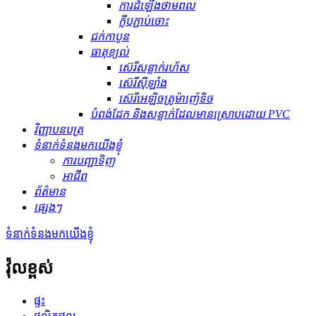
ការដំឡើងថាមពល
ក្លីបភ្ជាប់ចោះ
ជក់កាបូន
ធាតុ​ខ្យល់
ស៊េរីសន្លាក់រហ័ស
ស៊េរីស៊ីឡាំង
ស៊េរីអេឡិចត្រូម៉ាញ៉េទិច
បំពង់ដែក និងសន្លាក់ដែលមានស្រោបដោយ PVC
វិញ្ញាបនបត្រ
ទំនាក់ទំនងមកយើងខ្ញុំ
ការបញ្ជាទិញ
អាជីព
ព័ត៌មាន
ផ្សេងៗ
ទំនាក់ទំនងមកយើងខ្ញុំ
វ៉ុលខ្ពស់
ផ្ទះ