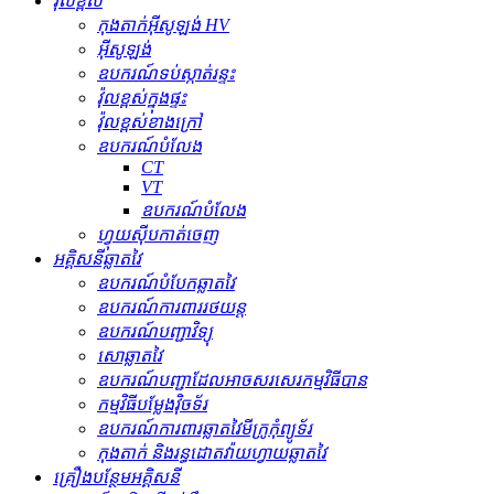
វ៉ុលខ្ពស់
កុងតាក់​អ៊ីសូឡង់ HV
អ៊ីសូឡង់
ឧបករណ៍​ទប់ស្កាត់​រន្ទះ
វ៉ុលខ្ពស់ក្នុងផ្ទះ
វ៉ុលខ្ពស់ខាងក្រៅ
ឧបករណ៍បំលែង
CT
VT
ឧបករណ៍បំលែង
ហ្វុយស៊ីបកាត់ចេញ
អគ្គិសនីឆ្លាតវៃ
ឧបករណ៍បំបែកឆ្លាតវៃ
ឧបករណ៍ការពាររថយន្ត
ឧបករណ៍បញ្ជាវិទ្យុ
សោឆ្លាតវៃ
ឧបករណ៍បញ្ជាដែលអាចសរសេរកម្មវិធីបាន
កម្មវិធីបម្លែងវ៉ិចទ័រ
ឧបករណ៍ការពារឆ្លាតវៃមីក្រូកុំព្យូទ័រ
កុងតាក់ និងរន្ធដោតវ៉ាយហ្វាយឆ្លាតវៃ
គ្រឿងបន្ថែមអគ្គិសនី