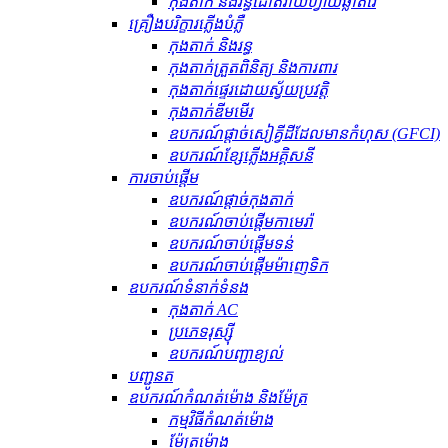
កុងតាក់ និងរន្ធដោតវ៉ាយហ្វាយឆ្លាតវៃ
គ្រឿងបរិក្ខារភ្លើងបំភ្លឺ
កុងតាក់ និងរន្ធ
កុងតាក់ត្រួតពិនិត្យ និងការពារ
កុងតាក់ផ្ទេរដោយស្វ័យប្រវត្តិ
កុងតាក់ឌីមមើរ
ឧបករណ៍​ផ្តាច់​សៀគ្វី​ដី​ដែល​មាន​កំហុស (GFCI)
ឧបករណ៍ខ្សែភ្លើងអគ្គិសនី
ការចាប់ផ្តើម
ឧបករណ៍ផ្តាច់កុងតាក់
ឧបករណ៍ចាប់ផ្តើមកាមេរ៉ា
ឧបករណ៍ចាប់ផ្តើមទន់
ឧបករណ៍ចាប់ផ្តើមម៉ាញេទិក
ឧបករណ៍​ទំនាក់ទំនង
កុងតាក់ AC
ប្រភេទរុស្ស៊ី
ឧបករណ៍បញ្ជាខ្យល់
បញ្ជូនត
ឧបករណ៍កំណត់ម៉ោង និងម៉ែត្រ
កម្មវិធីកំណត់ម៉ោង
ម៉ែត្រម៉ោង