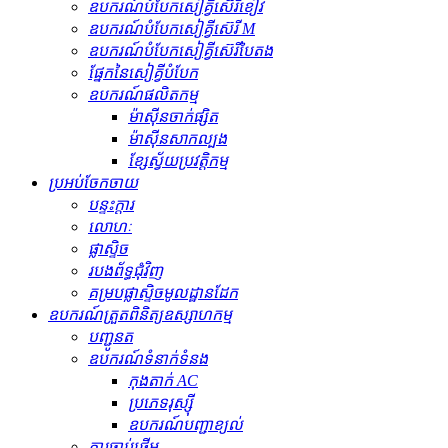
ឧបករណ៍បំបែកសៀគ្វីស៊េរីខៀវ
ឧបករណ៍បំបែកសៀគ្វីស៊េរី M
ឧបករណ៍បំបែកសៀគ្វីស៊េរីបៃតង
ផ្នែកនៃសៀគ្វីបំបែក
ឧបករណ៍ផលិតកម្ម
ម៉ាស៊ីនចាក់ផ្សិត
ម៉ាស៊ីនសាកល្បង
ខ្សែស្វ័យប្រវត្តិកម្ម
ប្រអប់ចែកចាយ
បន្ទះក្តារ
លោហៈ
ផ្លាស្ទិច
របងព័ទ្ធជុំវិញ
គម្របផ្លាស្ទិចមូលដ្ឋានដែក
ឧបករណ៍ត្រួតពិនិត្យឧស្សាហកម្ម
បញ្ជូនត
ឧបករណ៍​ទំនាក់ទំនង
កុងតាក់ AC
ប្រភេទរុស្ស៊ី
ឧបករណ៍បញ្ជាខ្យល់
ការចាប់ផ្តើម