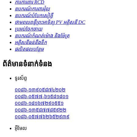
ការការពារ RCD
ឧបករណ៍ការពារវ៉ុល
ឧបករណ៍​បំបែក​សៀគ្វី
ថាមពលពន្លឺព្រះអាទិត្យ PV អគ្គិសនី DC
ប្រអប់ចែកចាយ
ឧបករណ៍កំណត់ម៉ោង និងម៉ែត្រ
អគ្គិសនីធន់នឹងទឹក
ផលិតផលបន្ថែម
ព័ត៌មានទំនាក់ទំនង
ទូរស័ព្ទ
០០៨៦-១៣៩០៥៨៧៤២០២
០០៨៦-០៥៧៧-៦១៥៨១៨០១
០០៨៦-១៨១៦៧២៩០៥៥១
០០៨៦-១៣៥៨៧៧៨៥៩២២
០០៨៦-០៥៧៧៦២៦៥២៩៣៩
អ៊ីមែល