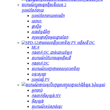
ប្រអប់ចែកចាយ
ប្រអប់ចែកចាយអាមេរិក
លោហៈ
ផ្លាស្ទិច
របងព័ទ្ធជុំវិញ
គម្របផ្លាស្ទិចមូលដ្ឋានដែក
ថាមពលពន្លឺព្រះអាទិត្យ PV អគ្គិសនី DC
MC4
កុងតាក់ DC ដាច់ដោយឡែក
ឧបករណ៍បំបែកចរន្តអគ្គិសនី
កុងតាក់ DC
ឧបករណ៍បញ្ជាថាមពលព្រះអាទិត្យ
បន្ទះសូឡា
ប្រអប់ផ្សំ PV
វ៉ុលខ្ពស់
អ្នកចាប់
កុងតាក់​អ៊ីសូឡង់ HV
អ៊ីសូឡង់
ឧបករណ៍​ទប់ស្កាត់​រន្ទះ