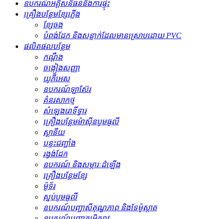
ឧបករណ៍អគ្គិសនីធន់នឹងការផ្ទុះ
គ្រឿងបន្ថែមខ្សែភ្លើង
ខ្សែចង
បំពង់ដែក និងសន្លាក់ដែលមានស្រោបដោយ PVC
ផលិតផលបន្ថែម
កណ្ដឹង
ចង្កៀងសញ្ញា
យូភីអេស
ឧបករណ៍ឡាស៊ែរ
គំនរសាកថ្ម
សំឡេងរោទិ៍ទ្វារ
គ្រឿងបន្ថែមម៉ាស៊ីនបូមធូលី
ស្ថានីយ
បន្ទះជញ្ជាំង
រង្វង់ដែក
ឧបករណ៍ និងសម្ភារៈដំឡើង
គ្រឿងបន្ថែមខ្សែ
ម៉ូទ័រ
ស្នប់បូមធូលី
ឧបករណ៍បញ្ជាសីតុណ្ហភាព និងទែម៉ូស្តាត
ឧបករណ៍បញ្ជាកម្រិតរាវ