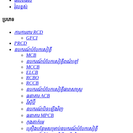
ផលិតផល
វ៉ុលខ្ពស់
ប្រភេទ
ការការពារ RCD
GFCI
PRCD
ឧបករណ៍​បំបែក​សៀគ្វី
MCB
ឧបករណ៍បំបែកសៀគ្វីពណ៌ខ្មៅ
MCCB
ELCB
RCBO
RCCB
ឧបករណ៍បំបែកសៀគ្វីធារាសាស្ត្រ
ធនាគារ ACB
វីស៊ីប៊ី
ឧបករណ៍បិទឡើងវិញ
ធនាគារ MPCB
កុងតាក់មេ
គ្រឿងបន្ថែមសម្រាប់ឧបករណ៍បំបែកសៀគ្វី