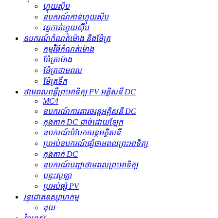
ហ្វុយស៊ីប
ឧបករណ៍​កាន់​ហ្វុយស៊ីប
រន្ធ​កាត់​ហ្វុយស៊ីប
ឧបករណ៍កំណត់ម៉ោង និងម៉ែត្រ
កម្មវិធីកំណត់ម៉ោង
ម៉ែត្រម៉ោង
ម៉ែត្រថាមពល
ម៉ែត្រទឹក
ថាមពលពន្លឺព្រះអាទិត្យ PV អគ្គិសនី DC
MC4
ឧបករណ៍ការពារចរន្តអគ្គិសនី DC
កុងតាក់ DC ដាច់ដោយឡែក
ឧបករណ៍បំបែកចរន្តអគ្គិសនី
ប្រអប់ឧបករណ៍ផ្សំថាមពលព្រះអាទិត្យ
កុងតាក់ DC
ឧបករណ៍បញ្ជាថាមពលព្រះអាទិត្យ
បន្ទះសូឡា
ប្រអប់ផ្សំ PV
រន្ធដោតឧស្សាហកម្ម
ឌុយ