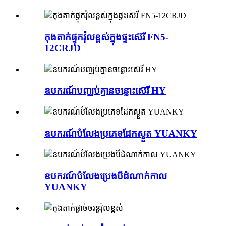
កុងតាក់ផ្ទុកវ៉ុលខ្ពស់ក្នុងផ្ទះស៊េរី FN5-
12CRJD
ឧបករណ៍​បញ្ឈប់​គ្មាន​ចន្លោះ​ស៊េរី HY
ឧបករណ៍បំលែងប្រភេទដែកស្ងួត YUANKY
ឧបករណ៍បំលែងប្រេងបីដំណាក់កាល
YUANKY