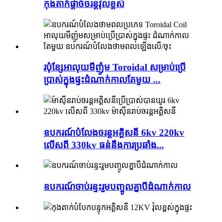
កុងតាក់ផ្តាច់ចរន្តវ៉ុលខ្ពស់
របុំខ្សែអាលុយមីញ៉ូម Toroidal សម្រាប់ប្រើ
ប្រាស់ក្នុងផ្ទះដំណាក់កាលតែមួយ ...
ឧបករណ៍បំលែងចរន្តអគ្គិសនី 6kv 220kv
លើសពី 330kv ធន់នឹងការប្រឆាំង...
ឧបករណ៍ចាប់រន្ទះរួមបញ្ចូលគ្នាបីដំណាក់កាល