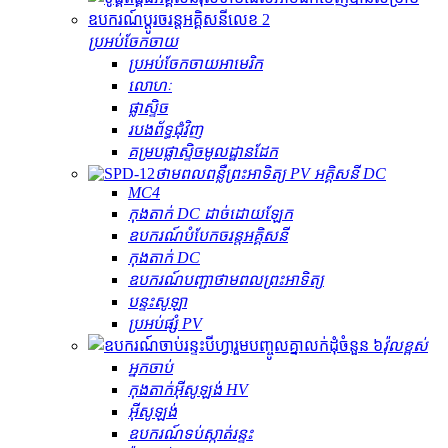
ប្រអប់ចែកចាយ
ប្រអប់ចែកចាយអាមេរិក
លោហៈ
ផ្លាស្ទិច
របងព័ទ្ធជុំវិញ
គម្របផ្លាស្ទិចមូលដ្ឋានដែក
ថាមពលពន្លឺព្រះអាទិត្យ PV អគ្គិសនី DC
MC4
កុងតាក់ DC ដាច់ដោយឡែក
ឧបករណ៍បំបែកចរន្តអគ្គិសនី
កុងតាក់ DC
ឧបករណ៍បញ្ជាថាមពលព្រះអាទិត្យ
បន្ទះសូឡា
ប្រអប់ផ្សំ PV
វ៉ុលខ្ពស់
អ្នកចាប់
កុងតាក់​អ៊ីសូឡង់ HV
អ៊ីសូឡង់
ឧបករណ៍​ទប់ស្កាត់​រន្ទះ