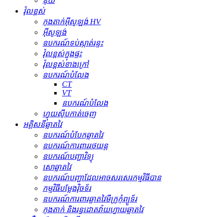
ឌុយ
វ៉ុលខ្ពស់
កុងតាក់​អ៊ីសូឡង់ HV
អ៊ីសូឡង់
ឧបករណ៍​ទប់ស្កាត់​រន្ទះ
វ៉ុលខ្ពស់ក្នុងផ្ទះ
វ៉ុលខ្ពស់ខាងក្រៅ
ឧបករណ៍បំលែង
CT
VT
ឧបករណ៍បំលែង
ហ្វុយស៊ីបកាត់ចេញ
អគ្គិសនីឆ្លាតវៃ
ឧបករណ៍បំបែកឆ្លាតវៃ
ឧបករណ៍ការពាររថយន្ត
ឧបករណ៍បញ្ជាវិទ្យុ
សោឆ្លាតវៃ
ឧបករណ៍បញ្ជាដែលអាចសរសេរកម្មវិធីបាន
កម្មវិធីបម្លែងវ៉ិចទ័រ
ឧបករណ៍ការពារឆ្លាតវៃមីក្រូកុំព្យូទ័រ
កុងតាក់ និងរន្ធដោតវ៉ាយហ្វាយឆ្លាតវៃ