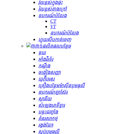
វ៉ុលខ្ពស់ក្នុងផ្ទះ
វ៉ុលខ្ពស់ខាងក្រៅ
ឧបករណ៍បំលែង
CT
VT
ឧបករណ៍បំលែង
ហ្វុយស៊ីបកាត់ចេញ
ផលិតផលបន្ថែម
ឌុយ
អាំងវឺរទ័រ
កណ្ដឹង
ចង្កៀងសញ្ញា
យូភីអេស
គ្រឿងបន្ថែមម៉ាស៊ីនបូមធូលី
ឧបករណ៍ឡាស៊ែរ
ស្ថានីយ
សំឡេងរោទិ៍ទ្វារ
បន្ទះជញ្ជាំង
គំនរសាកថ្ម
រង្វង់ដែក
ស្នប់បូមធូលី