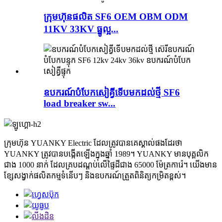
ក្រុមហ៊ុនផលិត SF6 OEM OBM ODM
11KV 33KV ធ្នូល្អ...
ឧបករណ៍​បំបែក​សៀគ្វី​ទើប​មក​ដល់​ថ្មី SF6
load breaker sw...
ក្រុមហ៊ុន YUANKY Electric ដែលត្រូវបានគេស្គាល់ផងដែរថា
YUANKY ត្រូវបានបង្កើតឡើងក្នុងឆ្នាំ 1989។ YUANKY មានបុគ្គលិក
ជាង 1000 នាក់ ដែលគ្របដណ្តប់លើផ្ទៃដីជាង 65000 ម៉ែត្រការ៉េ។ យើងមាន
ខ្សែសង្វាក់ផលិតកម្មទំនើបៗ និងឧបករណ៍ត្រួតពិនិត្យកម្រិតខ្ពស់។