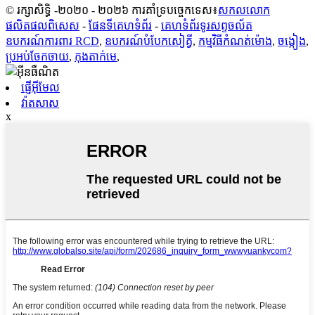
© រក្សាសិទ្ធិ -២០២០ - ២០២៦ ការគាំទ្របច្ចេកទេស៖
សកលលោក
ផលិតផលពិសេស
-
ផែនទីគេហទំព័រ
-
គេហទំព័រ​ទូរសព្ទ​ចល័ត
ឧបករណ៍ការពារ RCD
,
ឧបករណ៍​បំបែក​សៀគ្វី
,
កម្មវិធីកំណត់ម៉ោង
,
ចង្កៀង
,
ប្រអប់ចែកចាយ
,
កុងតាក់មេ
,
ផ្ញើអ៊ីមែល
វ៉ាតសាស
x