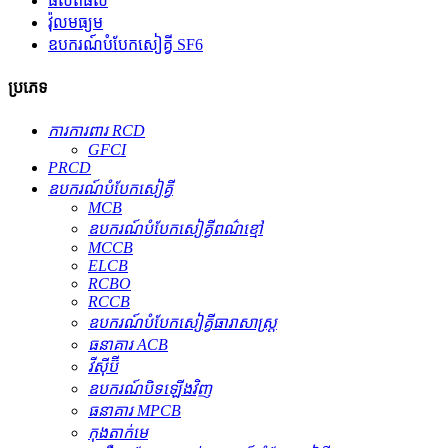
ផលិតផល
វ៉ុលមធ្យម
ឧបករណ៍បំបែកសៀគ្វី SF6
ប្រភេទ
ការការពារ RCD
GFCI
PRCD
ឧបករណ៍​បំបែក​សៀគ្វី
MCB
ឧបករណ៍បំបែកសៀគ្វីពណ៌ខ្មៅ
MCCB
ELCB
RCBO
RCCB
ឧបករណ៍បំបែកសៀគ្វីធារាសាស្ត្រ
ធនាគារ ACB
វីស៊ីប៊ី
ឧបករណ៍បិទឡើងវិញ
ធនាគារ MPCB
កុងតាក់មេ