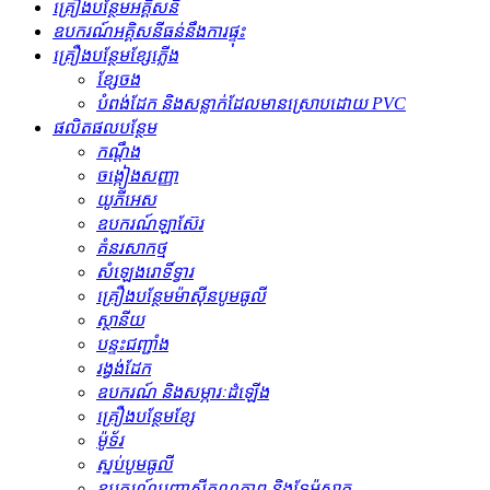
គ្រឿងបន្ថែមអគ្គិសនី
ឧបករណ៍អគ្គិសនីធន់នឹងការផ្ទុះ
គ្រឿងបន្ថែមខ្សែភ្លើង
ខ្សែចង
បំពង់ដែក និងសន្លាក់ដែលមានស្រោបដោយ PVC
ផលិតផលបន្ថែម
កណ្ដឹង
ចង្កៀងសញ្ញា
យូភីអេស
ឧបករណ៍ឡាស៊ែរ
គំនរសាកថ្ម
សំឡេងរោទិ៍ទ្វារ
គ្រឿងបន្ថែមម៉ាស៊ីនបូមធូលី
ស្ថានីយ
បន្ទះជញ្ជាំង
រង្វង់ដែក
ឧបករណ៍ និងសម្ភារៈដំឡើង
គ្រឿងបន្ថែមខ្សែ
ម៉ូទ័រ
ស្នប់បូមធូលី
ឧបករណ៍បញ្ជាសីតុណ្ហភាព និងទែម៉ូស្តាត