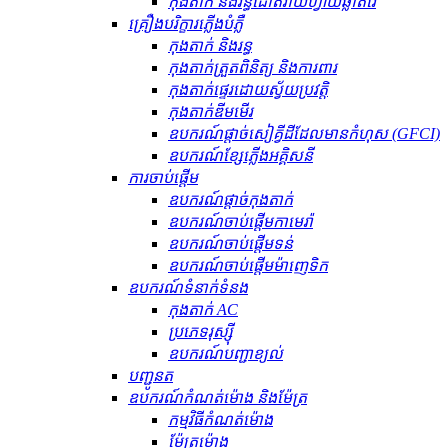
កុងតាក់ និងរន្ធដោតវ៉ាយហ្វាយឆ្លាតវៃ
គ្រឿងបរិក្ខារភ្លើងបំភ្លឺ
កុងតាក់ និងរន្ធ
កុងតាក់ត្រួតពិនិត្យ និងការពារ
កុងតាក់ផ្ទេរដោយស្វ័យប្រវត្តិ
កុងតាក់ឌីមមើរ
ឧបករណ៍​ផ្តាច់​សៀគ្វី​ដី​ដែល​មាន​កំហុស (GFCI)
ឧបករណ៍ខ្សែភ្លើងអគ្គិសនី
ការចាប់ផ្តើម
ឧបករណ៍ផ្តាច់កុងតាក់
ឧបករណ៍ចាប់ផ្តើមកាមេរ៉ា
ឧបករណ៍ចាប់ផ្តើមទន់
ឧបករណ៍ចាប់ផ្តើមម៉ាញេទិក
ឧបករណ៍​ទំនាក់ទំនង
កុងតាក់ AC
ប្រភេទរុស្ស៊ី
ឧបករណ៍បញ្ជាខ្យល់
បញ្ជូនត
ឧបករណ៍កំណត់ម៉ោង និងម៉ែត្រ
កម្មវិធីកំណត់ម៉ោង
ម៉ែត្រម៉ោង