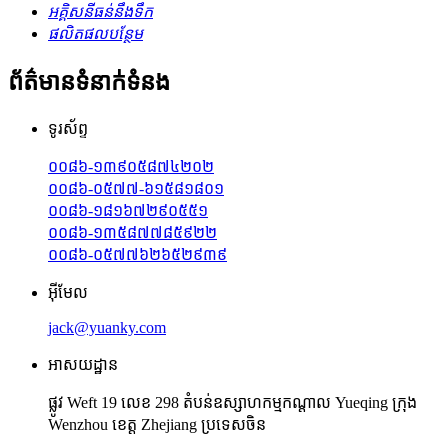
អគ្គិសនីធន់នឹងទឹក
ផលិតផលបន្ថែម
ព័ត៌មានទំនាក់ទំនង
ទូរស័ព្ទ
០០៨៦-១៣៩០៥៨៧៤២០២
០០៨៦-០៥៧៧-៦១៥៨១៨០១
០០៨៦-១៨១៦៧២៩០៥៥១
០០៨៦-១៣៥៨៧៧៨៥៩២២
០០៨៦-០៥៧៧៦២៦៥២៩៣៩
អ៊ីមែល
jack@yuanky.com
អាសយដ្ឋាន
ផ្លូវ Weft 19 លេខ 298 តំបន់ឧស្សាហកម្មកណ្តាល Yueqing ក្រុង
Wenzhou ខេត្ត Zhejiang ប្រទេសចិន