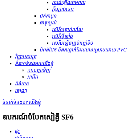
ការដំឡើងថាមពល
ក្លីបភ្ជាប់ចោះ
ជក់កាបូន
ធាតុ​ខ្យល់
ស៊េរីសន្លាក់រហ័ស
ស៊េរីស៊ីឡាំង
ស៊េរីអេឡិចត្រូម៉ាញ៉េទិច
បំពង់ដែក និងសន្លាក់ដែលមានស្រោបដោយ PVC
វិញ្ញាបនបត្រ
ទំនាក់ទំនងមកយើងខ្ញុំ
ការបញ្ជាទិញ
អាជីព
ព័ត៌មាន
ផ្សេងៗ
ទំនាក់ទំនងមកយើងខ្ញុំ
ឧបករណ៍បំបែកសៀគ្វី SF6
ផ្ទះ