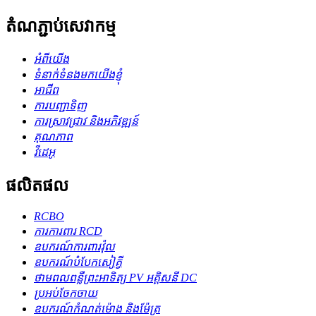
តំណភ្ជាប់សេវាកម្ម
អំពីយើង
ទំនាក់ទំនងមកយើងខ្ញុំ
អាជីព
ការបញ្ជាទិញ
ការស្រាវជ្រាវ និងអភិវឌ្ឍន៍
គុណភាព
វីដេអូ
ផលិតផល
RCBO
ការការពារ RCD
ឧបករណ៍ការពារវ៉ុល
ឧបករណ៍​បំបែក​សៀគ្វី
ថាមពលពន្លឺព្រះអាទិត្យ PV អគ្គិសនី DC
ប្រអប់ចែកចាយ
ឧបករណ៍កំណត់ម៉ោង និងម៉ែត្រ