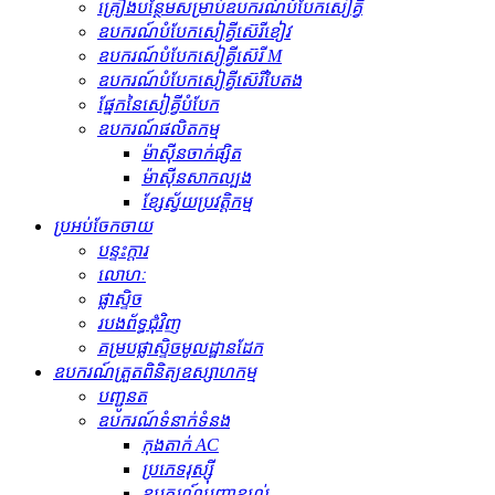
គ្រឿងបន្ថែមសម្រាប់ឧបករណ៍បំបែកសៀគ្វី
ឧបករណ៍បំបែកសៀគ្វីស៊េរីខៀវ
ឧបករណ៍បំបែកសៀគ្វីស៊េរី M
ឧបករណ៍បំបែកសៀគ្វីស៊េរីបៃតង
ផ្នែកនៃសៀគ្វីបំបែក
ឧបករណ៍ផលិតកម្ម
ម៉ាស៊ីនចាក់ផ្សិត
ម៉ាស៊ីនសាកល្បង
ខ្សែស្វ័យប្រវត្តិកម្ម
ប្រអប់ចែកចាយ
បន្ទះក្តារ
លោហៈ
ផ្លាស្ទិច
របងព័ទ្ធជុំវិញ
គម្របផ្លាស្ទិចមូលដ្ឋានដែក
ឧបករណ៍ត្រួតពិនិត្យឧស្សាហកម្ម
បញ្ជូនត
ឧបករណ៍​ទំនាក់ទំនង
កុងតាក់ AC
ប្រភេទរុស្ស៊ី
ឧបករណ៍បញ្ជាខ្យល់