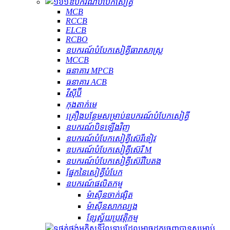
ឧបករណ៍​បំបែក​សៀគ្វី
MCB
RCCB
ELCB
RCBO
ឧបករណ៍បំបែកសៀគ្វីធារាសាស្ត្រ
MCCB
ធនាគារ MPCB
ធនាគារ ACB
វីស៊ីប៊ី
កុងតាក់មេ
គ្រឿងបន្ថែមសម្រាប់ឧបករណ៍បំបែកសៀគ្វី
ឧបករណ៍បិទឡើងវិញ
ឧបករណ៍បំបែកសៀគ្វីស៊េរីខៀវ
ឧបករណ៍បំបែកសៀគ្វីស៊េរី M
ឧបករណ៍បំបែកសៀគ្វីស៊េរីបៃតង
ផ្នែកនៃសៀគ្វីបំបែក
ឧបករណ៍ផលិតកម្ម
ម៉ាស៊ីនចាក់ផ្សិត
ម៉ាស៊ីនសាកល្បង
ខ្សែស្វ័យប្រវត្តិកម្ម