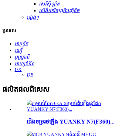
ស៊េរីស៊ីឡាំង
ស៊េរីអេឡិចត្រូម៉ាញ៉េទិច
ផ្សេងៗ
ប្រទេស
អាហ្វ្រិក
រុស្ស៊ី
អូស្ត្រាលី
អាហ្សង់ទីន
UK
DB
ផលិតផល​ពិសេស
ជើងទម្រ​រថភ្លើង YUANKY N7(F360)...