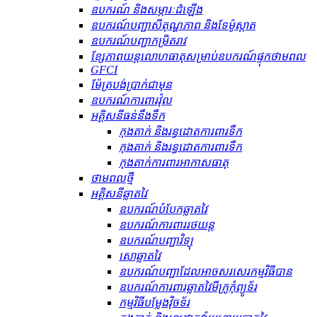
ឧបករណ៍ និងសម្ភារៈដំឡើង
ឧបករណ៍បញ្ជាសីតុណ្ហភាព និងទែម៉ូស្តាត
ឧបករណ៍បញ្ជាកម្រិតរាវ
ខ្សែភាពយន្តលោហធាតុសម្រាប់ឧបករណ៍ផ្ទុកថាមពល
GFCI
ម៉ែត្របង់ប្រាក់ជាមុន
ឧបករណ៍ការពារវ៉ុល
អគ្គិសនីធន់នឹងទឹក
កុងតាក់ និងរន្ធដោតការពារទឹក
កុងតាក់ និងរន្ធដោតការពារទឹក
កុងតាក់ការពារអាកាសធាតុ
ថាមពលថ្មី
អគ្គិសនីឆ្លាតវៃ
ឧបករណ៍បំបែកឆ្លាតវៃ
ឧបករណ៍ការពាររថយន្ត
ឧបករណ៍បញ្ជាវិទ្យុ
សោឆ្លាតវៃ
ឧបករណ៍បញ្ជាដែលអាចសរសេរកម្មវិធីបាន
ឧបករណ៍ការពារឆ្លាតវៃមីក្រូកុំព្យូទ័រ
កម្មវិធីបម្លែងវ៉ិចទ័រ