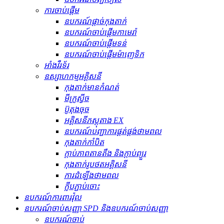
ការចាប់ផ្តើម
ឧបករណ៍ផ្តាច់កុងតាក់
ឧបករណ៍ចាប់ផ្តើមកាមេរ៉ា
ឧបករណ៍ចាប់ផ្តើមទន់
ឧបករណ៍ចាប់ផ្តើមម៉ាញេទិក
អាំងវឺរទ័រ
ឧស្សាហកម្មអគ្គិសនី
កុងតាក់មានកំណត់
មីក្រូស្វីច
ប៊ូតុងចុច
អគ្គិសនីភស្តុតាង EX
ឧបករណ៍បញ្ជាការផ្គត់ផ្គង់ថាមពល
កុងតាក់កាំបិត
ក្ដាប់ភាពតានតឹង និងក្ដាប់ព្យួរ
កុងតាក់រូបថតអគ្គិសនី
ការដំឡើងថាមពល
ក្លីបភ្ជាប់ចោះ
ឧបករណ៍ការពារវ៉ុល
ឧបករណ៍ចាប់សញ្ញា SPD និងឧបករណ៍ចាប់សញ្ញា
ឧបករណ៍ចាប់