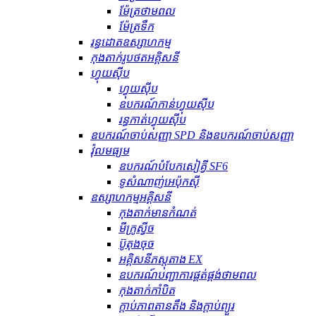
ម៉ែត្រថាមពល
ម៉ែត្រទឹក
រន្ធដោតឧស្សាហកម្ម
កុងតាក់រូបថតអគ្គិសនី
ហ្វុយស៊ីប
ហ្វុយស៊ីប
ឧបករណ៍​កាន់​ហ្វុយស៊ីប
រន្ធ​កាត់​ហ្វុយស៊ីប
ឧបករណ៍ចាប់សញ្ញា SPD និងឧបករណ៍ចាប់សញ្ញា
វ៉ុលមធ្យម
ឧបករណ៍បំបែកសៀគ្វី SF6
ទូសំណាញ់អេប៉ុកស៊ី
ឧស្សាហកម្មអគ្គិសនី
កុងតាក់មានកំណត់
មីក្រូស្វីច
ប៊ូតុងចុច
អគ្គិសនីភស្តុតាង EX
ឧបករណ៍បញ្ជាការផ្គត់ផ្គង់ថាមពល
កុងតាក់កាំបិត
ក្ដាប់ភាពតានតឹង និងក្ដាប់ព្យួរ