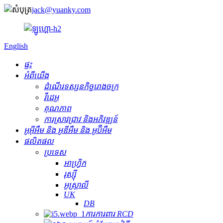
jack@yuanky.com
English
ផ្ទះ
អំពីយើង
ដំណើរទស្សនកិច្ចរោងចក្រ
វីដេអូ
គុណភាព
ការស្រាវជ្រាវ និងអភិវឌ្ឍន៍
អូអ៊ីអឹម និង អូឌីអឹម និង អូប៊ីអឹម
ផលិតផល
ប្រទេស
អាហ្វ្រិក
រុស្ស៊ី
អូស្ត្រាលី
UK
DB
ការការពារ RCD