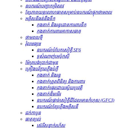
ឧបករណ៍បញ្ជាកម្រិតរាវ
ខ្សែភាពយន្តលោហធាតុសម្រាប់ឧបករណ៍ផ្ទុកថាមពល
អគ្គិសនីធន់នឹងទឹក
កុងតាក់ និងរន្ធដោតការពារទឹក
កុងតាក់ការពារអាកាសធាតុ
ថាមពលថ្មី
វ៉ុលមធ្យម
ឧបករណ៍បំបែកសៀគ្វី SF6
ទូសំណាញ់អេប៉ុកស៊ី
ម៉ែត្របង់ប្រាក់ជាមុន
គ្រឿងបរិក្ខារភ្លើងបំភ្លឺ
កុងតាក់ និងរន្ធ
កុងតាក់ត្រួតពិនិត្យ និងការពារ
កុងតាក់ផ្ទេរដោយស្វ័យប្រវត្តិ
កុងតាក់ឌីមមើរ
ឧបករណ៍​ផ្តាច់​សៀគ្វី​ដី​ដែល​មាន​កំហុស (GFCI)
ឧបករណ៍ខ្សែភ្លើងអគ្គិសនី
ជក់កាបូន
ធាតុ​ខ្យល់
ស៊េរីសន្លាក់រហ័ស