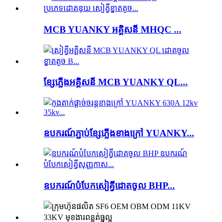
MCB YUANKY អគ្គិសនី MHQC ...
ខ្សែភ្លើងអគ្គិសនី MCB YUANKY QL...
ឧបករណ៍ភ្ជាប់ខ្សែភ្លើងខាងក្រៅ YUANKY...
ឧបករណ៍​បំបែក​សៀគ្វី​ដោត​ចូល BHP...