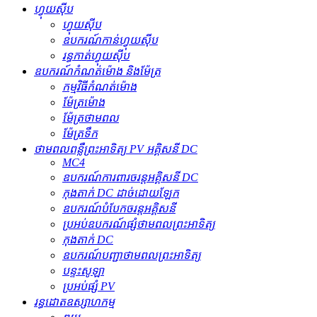
ហ្វុយស៊ីប
ហ្វុយស៊ីប
ឧបករណ៍​កាន់​ហ្វុយស៊ីប
រន្ធ​កាត់​ហ្វុយស៊ីប
ឧបករណ៍កំណត់ម៉ោង និងម៉ែត្រ
កម្មវិធីកំណត់ម៉ោង
ម៉ែត្រម៉ោង
ម៉ែត្រថាមពល
ម៉ែត្រទឹក
ថាមពលពន្លឺព្រះអាទិត្យ PV អគ្គិសនី DC
MC4
ឧបករណ៍ការពារចរន្តអគ្គិសនី DC
កុងតាក់ DC ដាច់ដោយឡែក
ឧបករណ៍បំបែកចរន្តអគ្គិសនី
ប្រអប់ឧបករណ៍ផ្សំថាមពលព្រះអាទិត្យ
កុងតាក់ DC
ឧបករណ៍បញ្ជាថាមពលព្រះអាទិត្យ
បន្ទះសូឡា
ប្រអប់ផ្សំ PV
រន្ធដោតឧស្សាហកម្ម