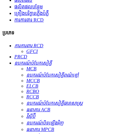
ផលិតផល
ផលិតផលបន្ថែម
គ្រឿងបរិក្ខារភ្លើងបំភ្លឺ
ការការពារ RCD
ប្រភេទ
ការការពារ RCD
GFCI
PRCD
ឧបករណ៍​បំបែក​សៀគ្វី
MCB
ឧបករណ៍បំបែកសៀគ្វីពណ៌ខ្មៅ
MCCB
ELCB
RCBO
RCCB
ឧបករណ៍បំបែកសៀគ្វីធារាសាស្ត្រ
ធនាគារ ACB
វីស៊ីប៊ី
ឧបករណ៍បិទឡើងវិញ
ធនាគារ MPCB