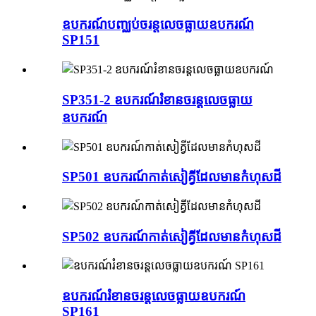
ឧបករណ៍​បញ្ឈប់​ចរន្ត​លេច​ធ្លាយ​ឧបករណ៍
SP151
SP351-2 ឧបករណ៍​រំខាន​ចរន្ត​លេច​ធ្លាយ​
ឧបករណ៍
SP501 ឧបករណ៍​កាត់​សៀគ្វី​ដែល​មាន​កំហុស​ដី
SP502 ឧបករណ៍​កាត់​សៀគ្វី​ដែល​មាន​កំហុស​ដី
ឧបករណ៍​រំខាន​ចរន្ត​លេច​ធ្លាយ​ឧបករណ៍
SP161