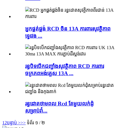
អ្នកផ្គត់ផ្គង់ RCD ចិន 13A ការពារសុវត្ថិភាព
ទ្វេដង ...
រន្ធបិទបើកជញ្ជាំងសុវត្ថិភាព RCD ការពារ
ចក្រភពអង់គ្លេស 13A ...
រន្ធដោតថាមពល Rcd តែមួយលក់ដុំ
សម្រាប់វ៉ា...
1
2
បន្ទាប់ >
>>
ទំព័រ ១ / ២