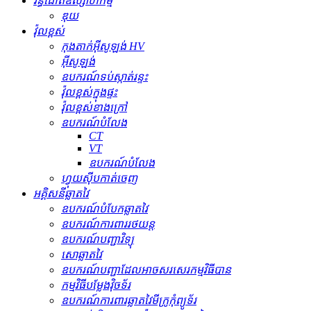
រន្ធដោតឧស្សាហកម្ម
ឌុយ
វ៉ុលខ្ពស់
កុងតាក់​អ៊ីសូឡង់ HV
អ៊ីសូឡង់
ឧបករណ៍​ទប់ស្កាត់​រន្ទះ
វ៉ុលខ្ពស់ក្នុងផ្ទះ
វ៉ុលខ្ពស់ខាងក្រៅ
ឧបករណ៍បំលែង
CT
VT
ឧបករណ៍បំលែង
ហ្វុយស៊ីបកាត់ចេញ
អគ្គិសនីឆ្លាតវៃ
ឧបករណ៍បំបែកឆ្លាតវៃ
ឧបករណ៍ការពាររថយន្ត
ឧបករណ៍បញ្ជាវិទ្យុ
សោឆ្លាតវៃ
ឧបករណ៍បញ្ជាដែលអាចសរសេរកម្មវិធីបាន
កម្មវិធីបម្លែងវ៉ិចទ័រ
ឧបករណ៍ការពារឆ្លាតវៃមីក្រូកុំព្យូទ័រ