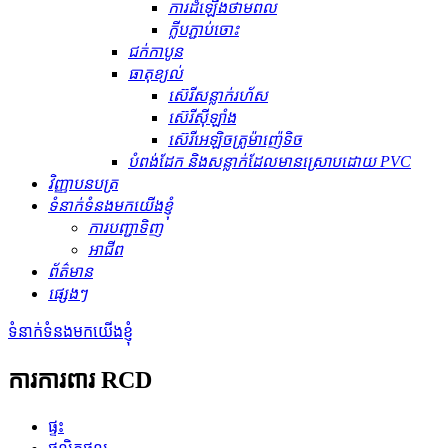
ការដំឡើងថាមពល
ក្លីបភ្ជាប់ចោះ
ជក់កាបូន
ធាតុ​ខ្យល់
ស៊េរីសន្លាក់រហ័ស
ស៊េរីស៊ីឡាំង
ស៊េរីអេឡិចត្រូម៉ាញ៉េទិច
បំពង់ដែក និងសន្លាក់ដែលមានស្រោបដោយ PVC
វិញ្ញាបនបត្រ
ទំនាក់ទំនងមកយើងខ្ញុំ
ការបញ្ជាទិញ
អាជីព
ព័ត៌មាន
ផ្សេងៗ
ទំនាក់ទំនងមកយើងខ្ញុំ
ការការពារ RCD
ផ្ទះ