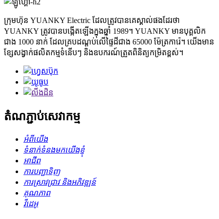
ក្រុមហ៊ុន YUANKY Electric ដែលត្រូវបានគេស្គាល់ផងដែរថា
YUANKY ត្រូវបានបង្កើតឡើងក្នុងឆ្នាំ 1989។ YUANKY មានបុគ្គលិក
ជាង 1000 នាក់ ដែលគ្របដណ្តប់លើផ្ទៃដីជាង 65000 ម៉ែត្រការ៉េ។ យើងមាន
ខ្សែសង្វាក់ផលិតកម្មទំនើបៗ និងឧបករណ៍ត្រួតពិនិត្យកម្រិតខ្ពស់។
តំណភ្ជាប់សេវាកម្ម
អំពីយើង
ទំនាក់ទំនងមកយើងខ្ញុំ
អាជីព
ការបញ្ជាទិញ
ការស្រាវជ្រាវ និងអភិវឌ្ឍន៍
គុណភាព
វីដេអូ