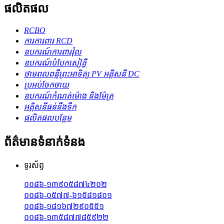
ផលិតផល
RCBO
ការការពារ RCD
ឧបករណ៍ការពារវ៉ុល
ឧបករណ៍​បំបែក​សៀគ្វី
ថាមពលពន្លឺព្រះអាទិត្យ PV អគ្គិសនី DC
ប្រអប់ចែកចាយ
ឧបករណ៍កំណត់ម៉ោង និងម៉ែត្រ
អគ្គិសនីធន់នឹងទឹក
ផលិតផលបន្ថែម
ព័ត៌មានទំនាក់ទំនង
ទូរស័ព្ទ
០០៨៦-១៣៩០៥៨៧៤២០២
០០៨៦-០៥៧៧-៦១៥៨១៨០១
០០៨៦-១៨១៦៧២៩០៥៥១
០០៨៦-១៣៥៨៧៧៨៥៩២២