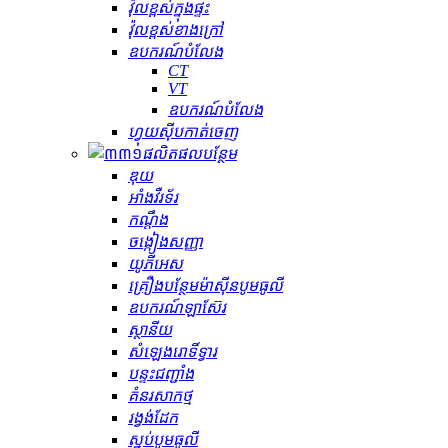
វ៉ុលខ្ពស់ក្នុងផ្ទះ
វ៉ុលខ្ពស់ខាងក្រៅ
ឧបករណ៍បំលែង
CT
VT
ឧបករណ៍បំលែង
ហ្វុយស៊ីបកាត់ចេញ
ផលិតផលបន្ថែម
ឌុយ
អាំងវឺរទ័រ
កណ្ដឹង
ចង្កៀងសញ្ញា
យូភីអេស
គ្រឿងបន្ថែមម៉ាស៊ីនបូមធូលី
ឧបករណ៍ឡាស៊ែរ
ស្ថានីយ
សំឡេងរោទិ៍ទ្វារ
បន្ទះជញ្ជាំង
គំនរសាកថ្ម
រង្វង់ដែក
ស្នប់បូមធូលី