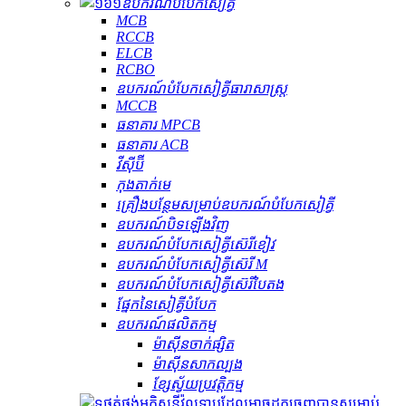
ឧបករណ៍​បំបែក​សៀគ្វី
MCB
RCCB
ELCB
RCBO
ឧបករណ៍បំបែកសៀគ្វីធារាសាស្ត្រ
MCCB
ធនាគារ MPCB
ធនាគារ ACB
វីស៊ីប៊ី
កុងតាក់មេ
គ្រឿងបន្ថែមសម្រាប់ឧបករណ៍បំបែកសៀគ្វី
ឧបករណ៍បិទឡើងវិញ
ឧបករណ៍បំបែកសៀគ្វីស៊េរីខៀវ
ឧបករណ៍បំបែកសៀគ្វីស៊េរី M
ឧបករណ៍បំបែកសៀគ្វីស៊េរីបៃតង
ផ្នែកនៃសៀគ្វីបំបែក
ឧបករណ៍ផលិតកម្ម
ម៉ាស៊ីនចាក់ផ្សិត
ម៉ាស៊ីនសាកល្បង
ខ្សែស្វ័យប្រវត្តិកម្ម