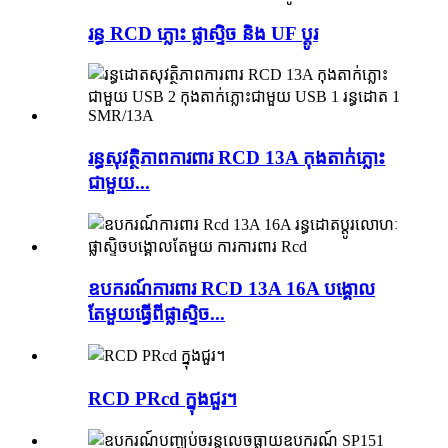
រន្ធ RCD ភ្លោះ ផ្លាស្ទិច និង UF ប្តូរ
រន្ធសុវត្ថិភាពការពារ RCD 13A កុងតាក់ភ្លោះ
ជាមួយ...
ឧបករណ៍ការពារ RCD 13A 16A បង្គោល
តែមួយធ្វើពីផ្លាស្ទិច...
RCD PRcd ក្នុងជួរ។