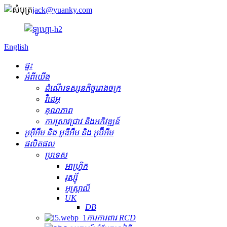
jack@yuanky.com
English
ផ្ទះ
អំពីយើង
ដំណើរទស្សនកិច្ចរោងចក្រ
វីដេអូ
គុណភាព
ការស្រាវជ្រាវ និងអភិវឌ្ឍន៍
អូអ៊ីអឹម និង អូឌីអឹម និង អូប៊ីអឹម
ផលិតផល
ប្រទេស
អាហ្វ្រិក
រុស្ស៊ី
អូស្ត្រាលី
UK
DB
ការការពារ RCD