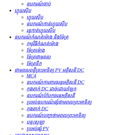
ឧបករណ៍ចាប់
ហ្វុយស៊ីប
ហ្វុយស៊ីប
ឧបករណ៍​កាន់​ហ្វុយស៊ីប
រន្ធ​កាត់​ហ្វុយស៊ីប
ឧបករណ៍កំណត់ម៉ោង និងម៉ែត្រ
កម្មវិធីកំណត់ម៉ោង
ម៉ែត្រម៉ោង
ម៉ែត្រថាមពល
ម៉ែត្រទឹក
ថាមពលពន្លឺព្រះអាទិត្យ PV អគ្គិសនី DC
MC4
ឧបករណ៍ការពារចរន្តអគ្គិសនី DC
កុងតាក់ DC ដាច់ដោយឡែក
ឧបករណ៍បំបែកចរន្តអគ្គិសនី
ប្រអប់ឧបករណ៍ផ្សំថាមពលព្រះអាទិត្យ
កុងតាក់ DC
ឧបករណ៍បញ្ជាថាមពលព្រះអាទិត្យ
បន្ទះសូឡា
ប្រអប់ផ្សំ PV