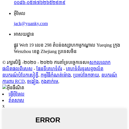
០០៨៦-០៥៧៧៦២៦៥២៩៣៩
អ៊ីមែល
jack@yuanky.com
អាសយដ្ឋាន
ផ្លូវ Weft 19 លេខ 298 តំបន់ឧស្សាហកម្មកណ្តាល Yueqing ក្រុង
Wenzhou ខេត្ត Zhejiang ប្រទេសចិន
© រក្សាសិទ្ធិ -២០២០ - ២០២៦ ការគាំទ្របច្ចេកទេស៖
សកលលោក
ផលិតផលពិសេស
-
ផែនទីគេហទំព័រ
-
គេហទំព័រ​ទូរសព្ទ​ចល័ត
ឧបករណ៍​បំបែក​សៀគ្វី
,
កម្មវិធីកំណត់ម៉ោង
,
ប្រអប់ចែកចាយ
,
ឧបករណ៍
ការពារ RCD
,
ចង្កៀង
,
កុងតាក់មេ
,
ផ្ញើអ៊ីមែល
វ៉ាតសាស
x