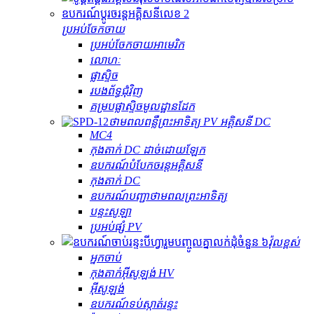
ប្រអប់ចែកចាយ
ប្រអប់ចែកចាយអាមេរិក
លោហៈ
ផ្លាស្ទិច
របងព័ទ្ធជុំវិញ
គម្របផ្លាស្ទិចមូលដ្ឋានដែក
ថាមពលពន្លឺព្រះអាទិត្យ PV អគ្គិសនី DC
MC4
កុងតាក់ DC ដាច់ដោយឡែក
ឧបករណ៍បំបែកចរន្តអគ្គិសនី
កុងតាក់ DC
ឧបករណ៍បញ្ជាថាមពលព្រះអាទិត្យ
បន្ទះសូឡា
ប្រអប់ផ្សំ PV
វ៉ុលខ្ពស់
អ្នកចាប់
កុងតាក់​អ៊ីសូឡង់ HV
អ៊ីសូឡង់
ឧបករណ៍​ទប់ស្កាត់​រន្ទះ