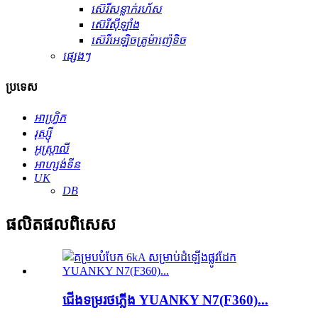
ស៊េរីសន្លាក់រហ័ស
ស៊េរីស៊ីឡាំង
ស៊េរីអេឡិចត្រូម៉ាញ៉េទិច
ផ្សេងៗ
ប្រទេស
អាហ្វ្រិក
រុស្ស៊ី
អូស្ត្រាលី
អាហ្សង់ទីន
UK
DB
ផលិតផល​ពិសេស
ជើងទម្រ​រថភ្លើង YUANKY N7(F360)...