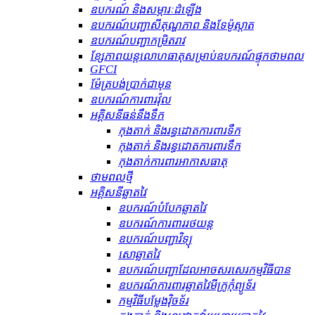
ឧបករណ៍ និងសម្ភារៈដំឡើង
ឧបករណ៍បញ្ជាសីតុណ្ហភាព និងទែម៉ូស្តាត
ឧបករណ៍បញ្ជាកម្រិតរាវ
ខ្សែភាពយន្តលោហធាតុសម្រាប់ឧបករណ៍ផ្ទុកថាមពល
GFCI
ម៉ែត្របង់ប្រាក់ជាមុន
ឧបករណ៍ការពារវ៉ុល
អគ្គិសនីធន់នឹងទឹក
កុងតាក់ និងរន្ធដោតការពារទឹក
កុងតាក់ និងរន្ធដោតការពារទឹក
កុងតាក់ការពារអាកាសធាតុ
ថាមពលថ្មី
អគ្គិសនីឆ្លាតវៃ
ឧបករណ៍បំបែកឆ្លាតវៃ
ឧបករណ៍ការពាររថយន្ត
ឧបករណ៍បញ្ជាវិទ្យុ
សោឆ្លាតវៃ
ឧបករណ៍បញ្ជាដែលអាចសរសេរកម្មវិធីបាន
ឧបករណ៍ការពារឆ្លាតវៃមីក្រូកុំព្យូទ័រ
កម្មវិធីបម្លែងវ៉ិចទ័រ