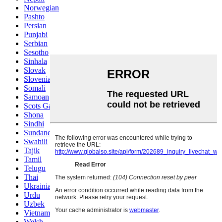
Norwegian
Pashto
Persian
Punjabi
Serbian
Sesotho
Sinhala
Slovak
Slovenian
Somali
Samoan
Scots Gaelic
Shona
Sindhi
Sundanese
Swahili
Tajik
Tamil
Telugu
Thai
Ukrainian
Urdu
Uzbek
Vietnamese
Welsh