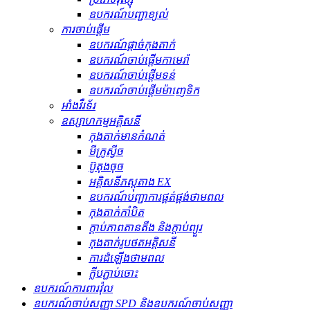
ឧបករណ៍បញ្ជាខ្យល់
ការចាប់ផ្តើម
ឧបករណ៍ផ្តាច់កុងតាក់
ឧបករណ៍ចាប់ផ្តើមកាមេរ៉ា
ឧបករណ៍ចាប់ផ្តើមទន់
ឧបករណ៍ចាប់ផ្តើមម៉ាញេទិក
អាំងវឺរទ័រ
ឧស្សាហកម្មអគ្គិសនី
កុងតាក់មានកំណត់
មីក្រូស្វីច
ប៊ូតុងចុច
អគ្គិសនីភស្តុតាង EX
ឧបករណ៍បញ្ជាការផ្គត់ផ្គង់ថាមពល
កុងតាក់កាំបិត
ក្ដាប់ភាពតានតឹង និងក្ដាប់ព្យួរ
កុងតាក់រូបថតអគ្គិសនី
ការដំឡើងថាមពល
ក្លីបភ្ជាប់ចោះ
ឧបករណ៍ការពារវ៉ុល
ឧបករណ៍ចាប់សញ្ញា SPD និងឧបករណ៍ចាប់សញ្ញា