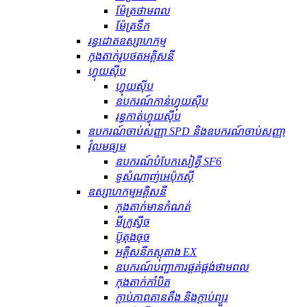
ម៉ែត្រថាមពល
ម៉ែត្រទឹក
រន្ធដោតឧស្សាហកម្ម
កុងតាក់រូបថតអគ្គិសនី
ហ្វុយស៊ីប
ហ្វុយស៊ីប
ឧបករណ៍​កាន់​ហ្វុយស៊ីប
រន្ធ​កាត់​ហ្វុយស៊ីប
ឧបករណ៍ចាប់សញ្ញា SPD និងឧបករណ៍ចាប់សញ្ញា
វ៉ុលមធ្យម
ឧបករណ៍បំបែកសៀគ្វី SF6
ទូសំណាញ់អេប៉ុកស៊ី
ឧស្សាហកម្មអគ្គិសនី
កុងតាក់មានកំណត់
មីក្រូស្វីច
ប៊ូតុងចុច
អគ្គិសនីភស្តុតាង EX
ឧបករណ៍បញ្ជាការផ្គត់ផ្គង់ថាមពល
កុងតាក់កាំបិត
ក្ដាប់ភាពតានតឹង និងក្ដាប់ព្យួរ