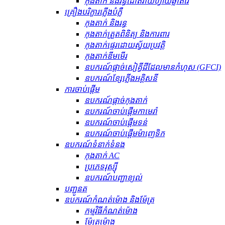
កុងតាក់ និងរន្ធដោតវ៉ាយហ្វាយឆ្លាតវៃ
គ្រឿងបរិក្ខារភ្លើងបំភ្លឺ
កុងតាក់ និងរន្ធ
កុងតាក់ត្រួតពិនិត្យ និងការពារ
កុងតាក់ផ្ទេរដោយស្វ័យប្រវត្តិ
កុងតាក់ឌីមមើរ
ឧបករណ៍​ផ្តាច់​សៀគ្វី​ដី​ដែល​មាន​កំហុស (GFCI)
ឧបករណ៍ខ្សែភ្លើងអគ្គិសនី
ការចាប់ផ្តើម
ឧបករណ៍ផ្តាច់កុងតាក់
ឧបករណ៍ចាប់ផ្តើមកាមេរ៉ា
ឧបករណ៍ចាប់ផ្តើមទន់
ឧបករណ៍ចាប់ផ្តើមម៉ាញេទិក
ឧបករណ៍​ទំនាក់ទំនង
កុងតាក់ AC
ប្រភេទរុស្ស៊ី
ឧបករណ៍បញ្ជាខ្យល់
បញ្ជូនត
ឧបករណ៍កំណត់ម៉ោង និងម៉ែត្រ
កម្មវិធីកំណត់ម៉ោង
ម៉ែត្រម៉ោង