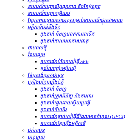
ឧបករណ៍បញ្ជាសីតុណ្ហភាព និងទែម៉ូស្តាត
ឧបករណ៍បញ្ជាកម្រិតរាវ
ខ្សែភាពយន្តលោហធាតុសម្រាប់ឧបករណ៍ផ្ទុកថាមពល
អគ្គិសនីធន់នឹងទឹក
កុងតាក់ និងរន្ធដោតការពារទឹក
កុងតាក់ការពារអាកាសធាតុ
ថាមពលថ្មី
វ៉ុលមធ្យម
ឧបករណ៍បំបែកសៀគ្វី SF6
ទូសំណាញ់អេប៉ុកស៊ី
ម៉ែត្របង់ប្រាក់ជាមុន
គ្រឿងបរិក្ខារភ្លើងបំភ្លឺ
កុងតាក់ និងរន្ធ
កុងតាក់ត្រួតពិនិត្យ និងការពារ
កុងតាក់ផ្ទេរដោយស្វ័យប្រវត្តិ
កុងតាក់ឌីមមើរ
ឧបករណ៍​ផ្តាច់​សៀគ្វី​ដី​ដែល​មាន​កំហុស (GFCI)
ឧបករណ៍ខ្សែភ្លើងអគ្គិសនី
ជក់កាបូន
ធាតុ​ខ្យល់