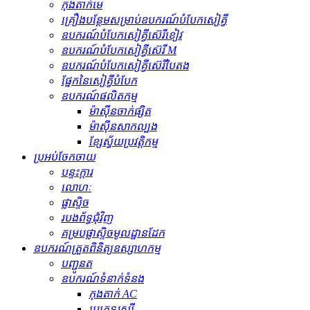
កុងតាក់មេ
គ្រឿងបន្ថែមសម្រាប់ឧបករណ៍បំបែកសៀគ្វី
ឧបករណ៍បំបែកសៀគ្វីស៊េរីខៀវ
ឧបករណ៍បំបែកសៀគ្វីស៊េរី M
ឧបករណ៍បំបែកសៀគ្វីស៊េរីបៃតង
ផ្នែកនៃសៀគ្វីបំបែក
ឧបករណ៍ផលិតកម្ម
ម៉ាស៊ីនចាក់ផ្សិត
ម៉ាស៊ីនសាកល្បង
ខ្សែស្វ័យប្រវត្តិកម្ម
ប្រអប់ចែកចាយ
បន្ទះក្តារ
លោហៈ
ផ្លាស្ទិច
របងព័ទ្ធជុំវិញ
គម្របផ្លាស្ទិចមូលដ្ឋានដែក
ឧបករណ៍ត្រួតពិនិត្យឧស្សាហកម្ម
បញ្ជូនត
ឧបករណ៍​ទំនាក់ទំនង
កុងតាក់ AC
ប្រភេទរុស្ស៊ី