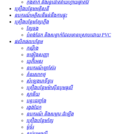
កុងតាក់ និងរន្ធដោតវ៉ាយហ្វាយឆ្លាតវៃ
គ្រឿងបន្ថែមអគ្គិសនី
ឧបករណ៍អគ្គិសនីធន់នឹងការផ្ទុះ
គ្រឿងបន្ថែមខ្សែភ្លើង
ខ្សែចង
បំពង់ដែក និងសន្លាក់ដែលមានស្រោបដោយ PVC
ផលិតផលបន្ថែម
កណ្ដឹង
ចង្កៀងសញ្ញា
យូភីអេស
ឧបករណ៍ឡាស៊ែរ
គំនរសាកថ្ម
សំឡេងរោទិ៍ទ្វារ
គ្រឿងបន្ថែមម៉ាស៊ីនបូមធូលី
ស្ថានីយ
បន្ទះជញ្ជាំង
រង្វង់ដែក
ឧបករណ៍ និងសម្ភារៈដំឡើង
គ្រឿងបន្ថែមខ្សែ
ម៉ូទ័រ
ស្នប់បូមធូលី