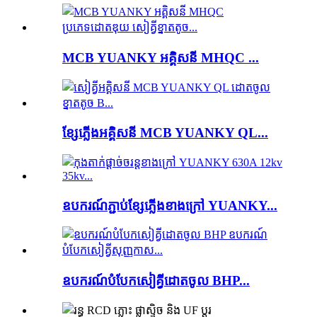
MCB YUANKY អគ្គិសនី MHQC ...
ខ្សែភ្លើងអគ្គិសនី MCB YUANKY QL...
ឧបករណ៍ភ្ជាប់ខ្សែភ្លើងខាងក្រៅ YUANKY...
ឧបករណ៍​បំបែក​សៀគ្វី​ដោត​ចូល BHP...