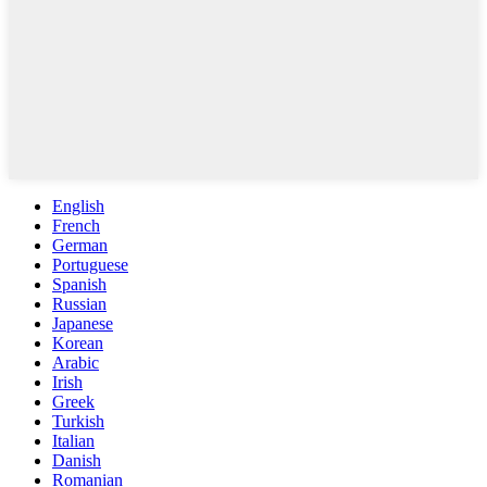
English
French
German
Portuguese
Spanish
Russian
Japanese
Korean
Arabic
Irish
Greek
Turkish
Italian
Danish
Romanian