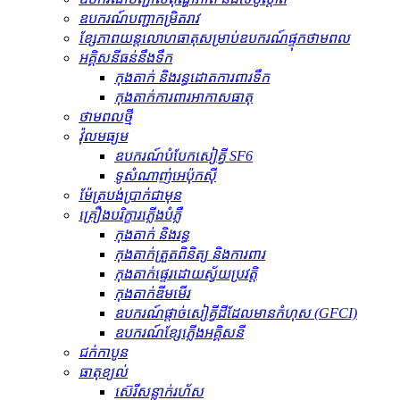
ឧបករណ៍បញ្ជាកម្រិតរាវ
ខ្សែភាពយន្តលោហធាតុសម្រាប់ឧបករណ៍ផ្ទុកថាមពល
អគ្គិសនីធន់នឹងទឹក
កុងតាក់ និងរន្ធដោតការពារទឹក
កុងតាក់ការពារអាកាសធាតុ
ថាមពលថ្មី
វ៉ុលមធ្យម
ឧបករណ៍បំបែកសៀគ្វី SF6
ទូសំណាញ់អេប៉ុកស៊ី
ម៉ែត្របង់ប្រាក់ជាមុន
គ្រឿងបរិក្ខារភ្លើងបំភ្លឺ
កុងតាក់ និងរន្ធ
កុងតាក់ត្រួតពិនិត្យ និងការពារ
កុងតាក់ផ្ទេរដោយស្វ័យប្រវត្តិ
កុងតាក់ឌីមមើរ
ឧបករណ៍​ផ្តាច់​សៀគ្វី​ដី​ដែល​មាន​កំហុស (GFCI)
ឧបករណ៍ខ្សែភ្លើងអគ្គិសនី
ជក់កាបូន
ធាតុ​ខ្យល់
ស៊េរីសន្លាក់រហ័ស