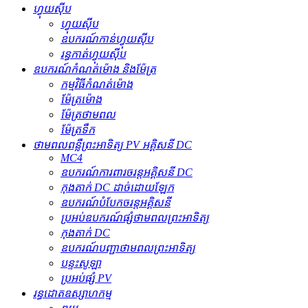
ហ្វុយស៊ីប
ហ្វុយស៊ីប
ឧបករណ៍​កាន់​ហ្វុយស៊ីប
រន្ធ​កាត់​ហ្វុយស៊ីប
ឧបករណ៍កំណត់ម៉ោង និងម៉ែត្រ
កម្មវិធីកំណត់ម៉ោង
ម៉ែត្រម៉ោង
ម៉ែត្រថាមពល
ម៉ែត្រទឹក
ថាមពលពន្លឺព្រះអាទិត្យ PV អគ្គិសនី DC
MC4
ឧបករណ៍ការពារចរន្តអគ្គិសនី DC
កុងតាក់ DC ដាច់ដោយឡែក
ឧបករណ៍បំបែកចរន្តអគ្គិសនី
ប្រអប់ឧបករណ៍ផ្សំថាមពលព្រះអាទិត្យ
កុងតាក់ DC
ឧបករណ៍បញ្ជាថាមពលព្រះអាទិត្យ
បន្ទះសូឡា
ប្រអប់ផ្សំ PV
រន្ធដោតឧស្សាហកម្ម