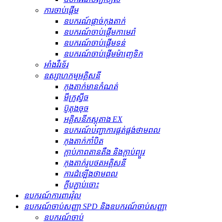
ការចាប់ផ្តើម
ឧបករណ៍ផ្តាច់កុងតាក់
ឧបករណ៍ចាប់ផ្តើមកាមេរ៉ា
ឧបករណ៍ចាប់ផ្តើមទន់
ឧបករណ៍ចាប់ផ្តើមម៉ាញេទិក
អាំងវឺរទ័រ
ឧស្សាហកម្មអគ្គិសនី
កុងតាក់មានកំណត់
មីក្រូស្វីច
ប៊ូតុងចុច
អគ្គិសនីភស្តុតាង EX
ឧបករណ៍បញ្ជាការផ្គត់ផ្គង់ថាមពល
កុងតាក់កាំបិត
ក្ដាប់ភាពតានតឹង និងក្ដាប់ព្យួរ
កុងតាក់រូបថតអគ្គិសនី
ការដំឡើងថាមពល
ក្លីបភ្ជាប់ចោះ
ឧបករណ៍ការពារវ៉ុល
ឧបករណ៍ចាប់សញ្ញា SPD និងឧបករណ៍ចាប់សញ្ញា
ឧបករណ៍ចាប់