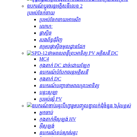
ប្រអប់ចែកចាយ
ប្រអប់ចែកចាយអាមេរិក
លោហៈ
ផ្លាស្ទិច
របងព័ទ្ធជុំវិញ
គម្របផ្លាស្ទិចមូលដ្ឋានដែក
ថាមពលពន្លឺព្រះអាទិត្យ PV អគ្គិសនី DC
MC4
កុងតាក់ DC ដាច់ដោយឡែក
ឧបករណ៍បំបែកចរន្តអគ្គិសនី
កុងតាក់ DC
ឧបករណ៍បញ្ជាថាមពលព្រះអាទិត្យ
បន្ទះសូឡា
ប្រអប់ផ្សំ PV
វ៉ុលខ្ពស់
អ្នកចាប់
កុងតាក់​អ៊ីសូឡង់ HV
អ៊ីសូឡង់
ឧបករណ៍​ទប់ស្កាត់​រន្ទះ