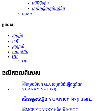
ស៊េរីស៊ីឡាំង
ស៊េរីអេឡិចត្រូម៉ាញ៉េទិច
ផ្សេងៗ
ប្រទេស
អាហ្វ្រិក
រុស្ស៊ី
អូស្ត្រាលី
អាហ្សង់ទីន
UK
DB
ផលិតផល​ពិសេស
ជើងទម្រ​រថភ្លើង YUANKY N7(F360)...