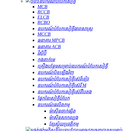
ឧបករណ៍​បំបែក​សៀគ្វី
MCB
RCCB
ELCB
RCBO
ឧបករណ៍បំបែកសៀគ្វីធារាសាស្ត្រ
MCCB
ធនាគារ MPCB
ធនាគារ ACB
វីស៊ីប៊ី
កុងតាក់មេ
គ្រឿងបន្ថែមសម្រាប់ឧបករណ៍បំបែកសៀគ្វី
ឧបករណ៍បិទឡើងវិញ
ឧបករណ៍បំបែកសៀគ្វីស៊េរីខៀវ
ឧបករណ៍បំបែកសៀគ្វីស៊េរី M
ឧបករណ៍បំបែកសៀគ្វីស៊េរីបៃតង
ផ្នែកនៃសៀគ្វីបំបែក
ឧបករណ៍ផលិតកម្ម
ម៉ាស៊ីនចាក់ផ្សិត
ម៉ាស៊ីនសាកល្បង
ខ្សែស្វ័យប្រវត្តិកម្ម