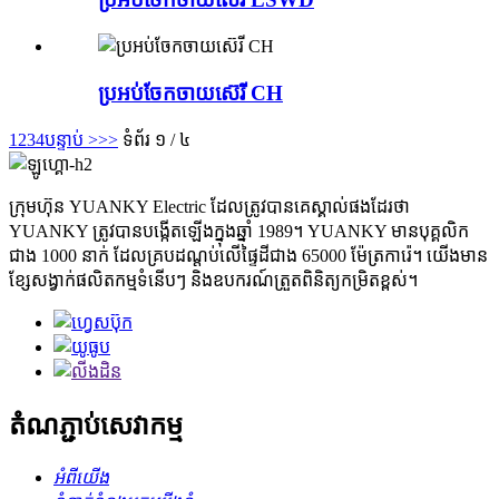
ប្រអប់ចែកចាយស៊េរី CH
1
2
3
4
បន្ទាប់ >
>>
ទំព័រ ១ / ៤
ក្រុមហ៊ុន YUANKY Electric ដែលត្រូវបានគេស្គាល់ផងដែរថា
YUANKY ត្រូវបានបង្កើតឡើងក្នុងឆ្នាំ 1989។ YUANKY មានបុគ្គលិក
ជាង 1000 នាក់ ដែលគ្របដណ្តប់លើផ្ទៃដីជាង 65000 ម៉ែត្រការ៉េ។ យើងមាន
ខ្សែសង្វាក់ផលិតកម្មទំនើបៗ និងឧបករណ៍ត្រួតពិនិត្យកម្រិតខ្ពស់។
តំណភ្ជាប់សេវាកម្ម
អំពីយើង