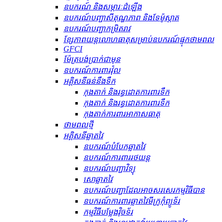
ឧបករណ៍ និងសម្ភារៈដំឡើង
ឧបករណ៍បញ្ជាសីតុណ្ហភាព និងទែម៉ូស្តាត
ឧបករណ៍បញ្ជាកម្រិតរាវ
ខ្សែភាពយន្តលោហធាតុសម្រាប់ឧបករណ៍ផ្ទុកថាមពល
GFCI
ម៉ែត្របង់ប្រាក់ជាមុន
ឧបករណ៍ការពារវ៉ុល
អគ្គិសនីធន់នឹងទឹក
កុងតាក់ និងរន្ធដោតការពារទឹក
កុងតាក់ និងរន្ធដោតការពារទឹក
កុងតាក់ការពារអាកាសធាតុ
ថាមពលថ្មី
អគ្គិសនីឆ្លាតវៃ
ឧបករណ៍បំបែកឆ្លាតវៃ
ឧបករណ៍ការពាររថយន្ត
ឧបករណ៍បញ្ជាវិទ្យុ
សោឆ្លាតវៃ
ឧបករណ៍បញ្ជាដែលអាចសរសេរកម្មវិធីបាន
ឧបករណ៍ការពារឆ្លាតវៃមីក្រូកុំព្យូទ័រ
កម្មវិធីបម្លែងវ៉ិចទ័រ