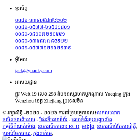
ទូរស័ព្ទ
០០៨៦-១៣៩០៥៨៧៤២០២
០០៨៦-០៥៧៧-៦១៥៨១៨០១
០០៨៦-១៨១៦៧២៩០៥៥១
០០៨៦-១៣៥៨៧៧៨៥៩២២
០០៨៦-០៥៧៧៦២៦៥២៩៣៩
អ៊ីមែល
jack@yuanky.com
អាសយដ្ឋាន
ផ្លូវ Weft 19 លេខ 298 តំបន់ឧស្សាហកម្មកណ្តាល Yueqing ក្រុង
Wenzhou ខេត្ត Zhejiang ប្រទេសចិន
© រក្សាសិទ្ធិ -២០២០ - ២០២៦ ការគាំទ្របច្ចេកទេស៖
សកលលោក
ផលិតផលពិសេស
-
ផែនទីគេហទំព័រ
-
គេហទំព័រ​ទូរសព្ទ​ចល័ត
កម្មវិធីកំណត់ម៉ោង
,
ឧបករណ៍ការពារ RCD
,
ចង្កៀង
,
ឧបករណ៍​បំបែក​សៀគ្វី
,
ប្រអប់ចែកចាយ
,
កុងតាក់មេ
,