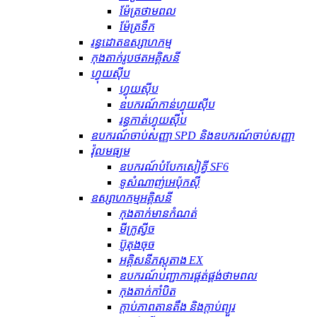
ម៉ែត្រថាមពល
ម៉ែត្រទឹក
រន្ធដោតឧស្សាហកម្ម
កុងតាក់រូបថតអគ្គិសនី
ហ្វុយស៊ីប
ហ្វុយស៊ីប
ឧបករណ៍​កាន់​ហ្វុយស៊ីប
រន្ធ​កាត់​ហ្វុយស៊ីប
ឧបករណ៍ចាប់សញ្ញា SPD និងឧបករណ៍ចាប់សញ្ញា
វ៉ុលមធ្យម
ឧបករណ៍បំបែកសៀគ្វី SF6
ទូសំណាញ់អេប៉ុកស៊ី
ឧស្សាហកម្មអគ្គិសនី
កុងតាក់មានកំណត់
មីក្រូស្វីច
ប៊ូតុងចុច
អគ្គិសនីភស្តុតាង EX
ឧបករណ៍បញ្ជាការផ្គត់ផ្គង់ថាមពល
កុងតាក់កាំបិត
ក្ដាប់ភាពតានតឹង និងក្ដាប់ព្យួរ