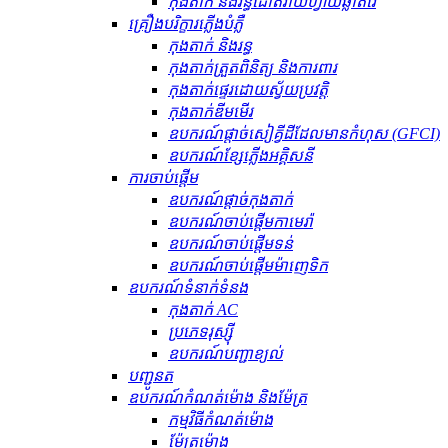
កុងតាក់ និងរន្ធដោតវ៉ាយហ្វាយឆ្លាតវៃ
គ្រឿងបរិក្ខារភ្លើងបំភ្លឺ
កុងតាក់ និងរន្ធ
កុងតាក់ត្រួតពិនិត្យ និងការពារ
កុងតាក់ផ្ទេរដោយស្វ័យប្រវត្តិ
កុងតាក់ឌីមមើរ
ឧបករណ៍​ផ្តាច់​សៀគ្វី​ដី​ដែល​មាន​កំហុស (GFCI)
ឧបករណ៍ខ្សែភ្លើងអគ្គិសនី
ការចាប់ផ្តើម
ឧបករណ៍ផ្តាច់កុងតាក់
ឧបករណ៍ចាប់ផ្តើមកាមេរ៉ា
ឧបករណ៍ចាប់ផ្តើមទន់
ឧបករណ៍ចាប់ផ្តើមម៉ាញេទិក
ឧបករណ៍​ទំនាក់ទំនង
កុងតាក់ AC
ប្រភេទរុស្ស៊ី
ឧបករណ៍បញ្ជាខ្យល់
បញ្ជូនត
ឧបករណ៍កំណត់ម៉ោង និងម៉ែត្រ
កម្មវិធីកំណត់ម៉ោង
ម៉ែត្រម៉ោង