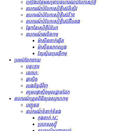
គ្រឿងបន្ថែមសម្រាប់ឧបករណ៍បំបែកសៀគ្វី
ឧបករណ៍បំបែកសៀគ្វីស៊េរីខៀវ
ឧបករណ៍បំបែកសៀគ្វីស៊េរី M
ឧបករណ៍បំបែកសៀគ្វីស៊េរីបៃតង
ផ្នែកនៃសៀគ្វីបំបែក
ឧបករណ៍ផលិតកម្ម
ម៉ាស៊ីនចាក់ផ្សិត
ម៉ាស៊ីនសាកល្បង
ខ្សែស្វ័យប្រវត្តិកម្ម
ប្រអប់ចែកចាយ
បន្ទះក្តារ
លោហៈ
ផ្លាស្ទិច
របងព័ទ្ធជុំវិញ
គម្របផ្លាស្ទិចមូលដ្ឋានដែក
ឧបករណ៍ត្រួតពិនិត្យឧស្សាហកម្ម
បញ្ជូនត
ឧបករណ៍​ទំនាក់ទំនង
កុងតាក់ AC
ប្រភេទរុស្ស៊ី
ឧបករណ៍បញ្ជាខ្យល់