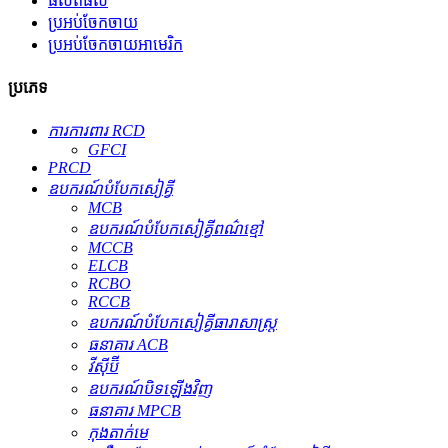
ផលិតផល
ប្រអប់ចែកចាយ
ប្រអប់ចែកចាយអាមេរិក
ប្រភេទ
ការការពារ RCD
GFCI
PRCD
ឧបករណ៍​បំបែក​សៀគ្វី
MCB
ឧបករណ៍បំបែកសៀគ្វីពណ៌ខ្មៅ
MCCB
ELCB
RCBO
RCCB
ឧបករណ៍បំបែកសៀគ្វីធារាសាស្ត្រ
ធនាគារ ACB
វីស៊ីប៊ី
ឧបករណ៍បិទឡើងវិញ
ធនាគារ MPCB
កុងតាក់មេ