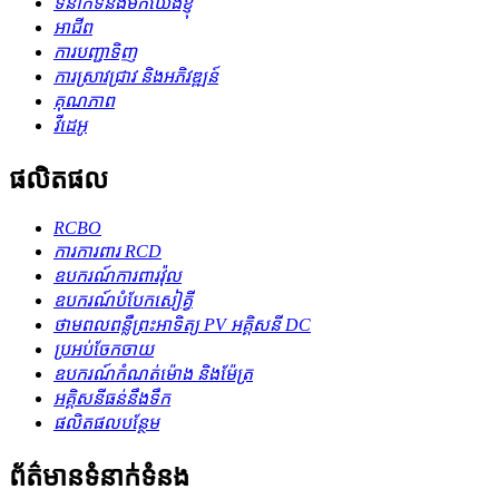
ទំនាក់ទំនងមកយើងខ្ញុំ
អាជីព
ការបញ្ជាទិញ
ការស្រាវជ្រាវ និងអភិវឌ្ឍន៍
គុណភាព
វីដេអូ
ផលិតផល
RCBO
ការការពារ RCD
ឧបករណ៍ការពារវ៉ុល
ឧបករណ៍​បំបែក​សៀគ្វី
ថាមពលពន្លឺព្រះអាទិត្យ PV អគ្គិសនី DC
ប្រអប់ចែកចាយ
ឧបករណ៍កំណត់ម៉ោង និងម៉ែត្រ
អគ្គិសនីធន់នឹងទឹក
ផលិតផលបន្ថែម
ព័ត៌មានទំនាក់ទំនង