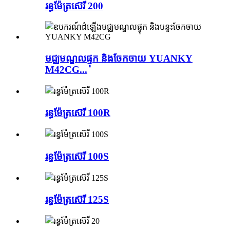
រន្ធម៉ែត្រស៊េរី 200
មជ្ឈមណ្ឌលផ្ទុក និងចែកចាយ YUANKY
M42CG...
រន្ធ​ម៉ែត្រ​ស៊េរី 100R
រន្ធ​ម៉ែត្រ​ស៊េរី 100S
រន្ធ​ម៉ែត្រ​ស៊េរី 125S