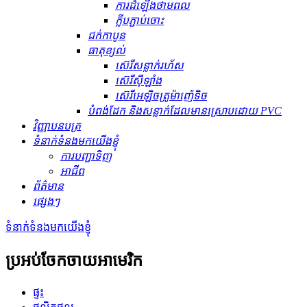
ការដំឡើងថាមពល
ក្លីបភ្ជាប់ចោះ
ជក់កាបូន
ធាតុ​ខ្យល់
ស៊េរីសន្លាក់រហ័ស
ស៊េរីស៊ីឡាំង
ស៊េរីអេឡិចត្រូម៉ាញ៉េទិច
បំពង់ដែក និងសន្លាក់ដែលមានស្រោបដោយ PVC
វិញ្ញាបនបត្រ
ទំនាក់ទំនងមកយើងខ្ញុំ
ការបញ្ជាទិញ
អាជីព
ព័ត៌មាន
ផ្សេងៗ
ទំនាក់ទំនងមកយើងខ្ញុំ
ប្រអប់ចែកចាយអាមេរិក
ផ្ទះ