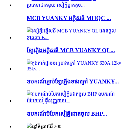
MCB YUANKY អគ្គិសនី MHQC ...
ខ្សែភ្លើងអគ្គិសនី MCB YUANKY QL...
ឧបករណ៍ភ្ជាប់ខ្សែភ្លើងខាងក្រៅ YUANKY...
ឧបករណ៍​បំបែក​សៀគ្វី​ដោត​ចូល BHP...