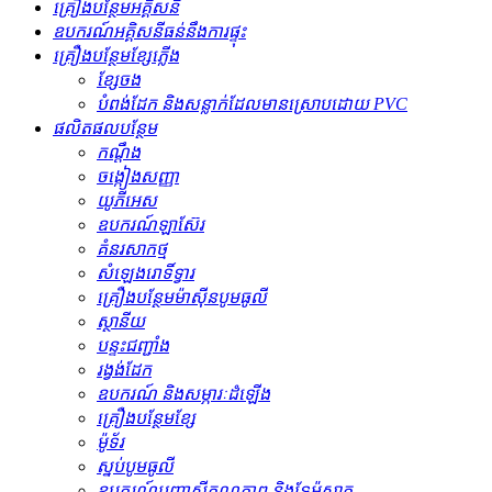
គ្រឿងបន្ថែមអគ្គិសនី
ឧបករណ៍អគ្គិសនីធន់នឹងការផ្ទុះ
គ្រឿងបន្ថែមខ្សែភ្លើង
ខ្សែចង
បំពង់ដែក និងសន្លាក់ដែលមានស្រោបដោយ PVC
ផលិតផលបន្ថែម
កណ្ដឹង
ចង្កៀងសញ្ញា
យូភីអេស
ឧបករណ៍ឡាស៊ែរ
គំនរសាកថ្ម
សំឡេងរោទិ៍ទ្វារ
គ្រឿងបន្ថែមម៉ាស៊ីនបូមធូលី
ស្ថានីយ
បន្ទះជញ្ជាំង
រង្វង់ដែក
ឧបករណ៍ និងសម្ភារៈដំឡើង
គ្រឿងបន្ថែមខ្សែ
ម៉ូទ័រ
ស្នប់បូមធូលី
ឧបករណ៍បញ្ជាសីតុណ្ហភាព និងទែម៉ូស្តាត