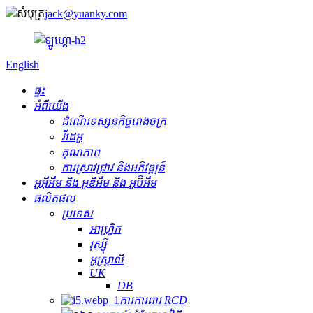
jack@yuanky.com
English
ផ្ទះ
អំពីយើង
ដំណើរទស្សនកិច្ចរោងចក្រ
វីដេអូ
គុណភាព
ការស្រាវជ្រាវ និងអភិវឌ្ឍន៍
អូអ៊ីអឹម និង អូឌីអឹម និង អូប៊ីអឹម
ផលិតផល
ប្រទេស
អាហ្វ្រិក
រុស្ស៊ី
អូស្ត្រាលី
UK
DB
ការការពារ RCD