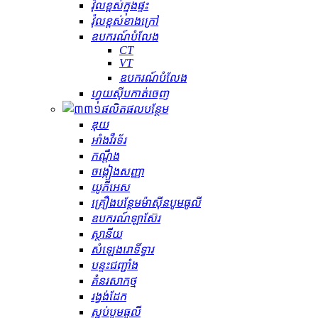
វ៉ុលខ្ពស់ក្នុងផ្ទះ
វ៉ុលខ្ពស់ខាងក្រៅ
ឧបករណ៍បំលែង
CT
VT
ឧបករណ៍បំលែង
ហ្វុយស៊ីបកាត់ចេញ
ផលិតផលបន្ថែម
ឌុយ
អាំងវឺរទ័រ
កណ្ដឹង
ចង្កៀងសញ្ញា
យូភីអេស
គ្រឿងបន្ថែមម៉ាស៊ីនបូមធូលី
ឧបករណ៍ឡាស៊ែរ
ស្ថានីយ
សំឡេងរោទិ៍ទ្វារ
បន្ទះជញ្ជាំង
គំនរសាកថ្ម
រង្វង់ដែក
ស្នប់បូមធូលី