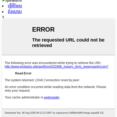
ផ្ញើអ៊ីមែល
វ៉ាតសាស
x