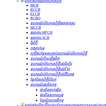
ឧបករណ៍​បំបែក​សៀគ្វី
MCB
RCCB
ELCB
RCBO
ឧបករណ៍បំបែកសៀគ្វីធារាសាស្ត្រ
MCCB
ធនាគារ MPCB
ធនាគារ ACB
វីស៊ីប៊ី
កុងតាក់មេ
គ្រឿងបន្ថែមសម្រាប់ឧបករណ៍បំបែកសៀគ្វី
ឧបករណ៍បិទឡើងវិញ
ឧបករណ៍បំបែកសៀគ្វីស៊េរីខៀវ
ឧបករណ៍បំបែកសៀគ្វីស៊េរី M
ឧបករណ៍បំបែកសៀគ្វីស៊េរីបៃតង
ផ្នែកនៃសៀគ្វីបំបែក
ឧបករណ៍ផលិតកម្ម
ម៉ាស៊ីនចាក់ផ្សិត
ម៉ាស៊ីនសាកល្បង
ខ្សែស្វ័យប្រវត្តិកម្ម