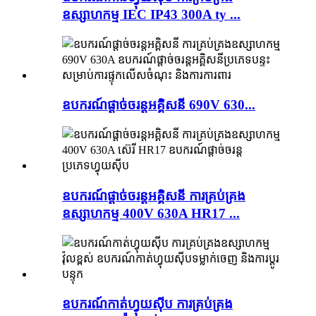
ឧស្សាហកម្ម IEC IP43 300A ty ...
ឧបករណ៍ផ្តាច់ចរន្តអគ្គិសនី 690V 630...
ឧបករណ៍ផ្តាច់ចរន្តអគ្គិសនី ការគ្រប់គ្រង
ឧស្សាហកម្ម 400V 630A HR17 ...
ឧបករណ៍កាត់ហ្វុយស៊ីប ការគ្រប់គ្រង