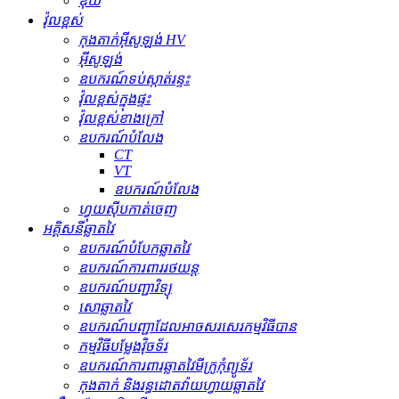
ឌុយ
វ៉ុលខ្ពស់
កុងតាក់​អ៊ីសូឡង់ HV
អ៊ីសូឡង់
ឧបករណ៍​ទប់ស្កាត់​រន្ទះ
វ៉ុលខ្ពស់ក្នុងផ្ទះ
វ៉ុលខ្ពស់ខាងក្រៅ
ឧបករណ៍បំលែង
CT
VT
ឧបករណ៍បំលែង
ហ្វុយស៊ីបកាត់ចេញ
អគ្គិសនីឆ្លាតវៃ
ឧបករណ៍បំបែកឆ្លាតវៃ
ឧបករណ៍ការពាររថយន្ត
ឧបករណ៍បញ្ជាវិទ្យុ
សោឆ្លាតវៃ
ឧបករណ៍បញ្ជាដែលអាចសរសេរកម្មវិធីបាន
កម្មវិធីបម្លែងវ៉ិចទ័រ
ឧបករណ៍ការពារឆ្លាតវៃមីក្រូកុំព្យូទ័រ
កុងតាក់ និងរន្ធដោតវ៉ាយហ្វាយឆ្លាតវៃ