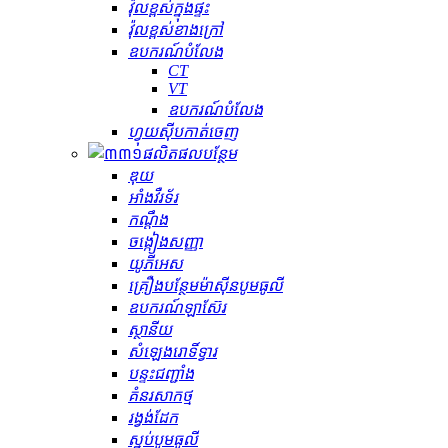
វ៉ុលខ្ពស់ក្នុងផ្ទះ
វ៉ុលខ្ពស់ខាងក្រៅ
ឧបករណ៍បំលែង
CT
VT
ឧបករណ៍បំលែង
ហ្វុយស៊ីបកាត់ចេញ
ផលិតផលបន្ថែម
ឌុយ
អាំងវឺរទ័រ
កណ្ដឹង
ចង្កៀងសញ្ញា
យូភីអេស
គ្រឿងបន្ថែមម៉ាស៊ីនបូមធូលី
ឧបករណ៍ឡាស៊ែរ
ស្ថានីយ
សំឡេងរោទិ៍ទ្វារ
បន្ទះជញ្ជាំង
គំនរសាកថ្ម
រង្វង់ដែក
ស្នប់បូមធូលី