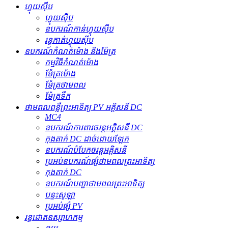
ហ្វុយស៊ីប
ហ្វុយស៊ីប
ឧបករណ៍​កាន់​ហ្វុយស៊ីប
រន្ធ​កាត់​ហ្វុយស៊ីប
ឧបករណ៍កំណត់ម៉ោង និងម៉ែត្រ
កម្មវិធីកំណត់ម៉ោង
ម៉ែត្រម៉ោង
ម៉ែត្រថាមពល
ម៉ែត្រទឹក
ថាមពលពន្លឺព្រះអាទិត្យ PV អគ្គិសនី DC
MC4
ឧបករណ៍ការពារចរន្តអគ្គិសនី DC
កុងតាក់ DC ដាច់ដោយឡែក
ឧបករណ៍បំបែកចរន្តអគ្គិសនី
ប្រអប់ឧបករណ៍ផ្សំថាមពលព្រះអាទិត្យ
កុងតាក់ DC
ឧបករណ៍បញ្ជាថាមពលព្រះអាទិត្យ
បន្ទះសូឡា
ប្រអប់ផ្សំ PV
រន្ធដោតឧស្សាហកម្ម