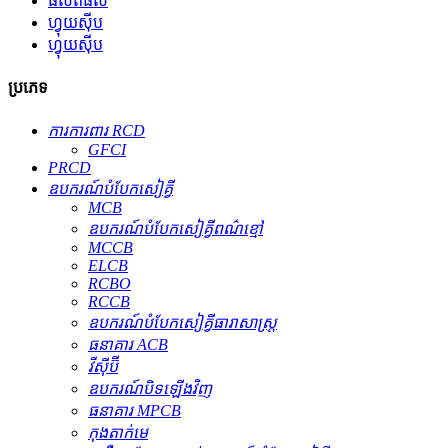
ផលិតផល
ហ្វុយស៊ីប
ហ្វុយស៊ីប
ប្រភេទ
ការការពារ RCD
GFCI
PRCD
ឧបករណ៍​បំបែក​សៀគ្វី
MCB
ឧបករណ៍បំបែកសៀគ្វីពណ៌ខ្មៅ
MCCB
ELCB
RCBO
RCCB
ឧបករណ៍បំបែកសៀគ្វីធារាសាស្ត្រ
ធនាគារ ACB
វីស៊ីប៊ី
ឧបករណ៍បិទឡើងវិញ
ធនាគារ MPCB
កុងតាក់មេ