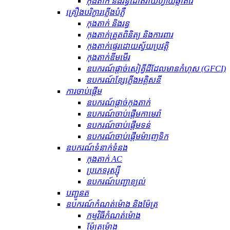
កុងតាក់ និងរន្ធដោតវ៉ាយហ្វាយឆ្លាតវៃ
គ្រឿងបរិក្ខារភ្លើងបំភ្លឺ
កុងតាក់ និងរន្ធ
កុងតាក់ត្រួតពិនិត្យ និងការពារ
កុងតាក់ផ្ទេរដោយស្វ័យប្រវត្តិ
កុងតាក់ឌីមមើរ
ឧបករណ៍​ផ្តាច់​សៀគ្វី​ដី​ដែល​មាន​កំហុស (GFCI)
ឧបករណ៍ខ្សែភ្លើងអគ្គិសនី
ការចាប់ផ្តើម
ឧបករណ៍ផ្តាច់កុងតាក់
ឧបករណ៍ចាប់ផ្តើមកាមេរ៉ា
ឧបករណ៍ចាប់ផ្តើមទន់
ឧបករណ៍ចាប់ផ្តើមម៉ាញេទិក
ឧបករណ៍​ទំនាក់ទំនង
កុងតាក់ AC
ប្រភេទរុស្ស៊ី
ឧបករណ៍បញ្ជាខ្យល់
បញ្ជូនត
ឧបករណ៍កំណត់ម៉ោង និងម៉ែត្រ
កម្មវិធីកំណត់ម៉ោង
ម៉ែត្រម៉ោង