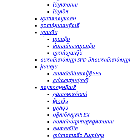
ម៉ែត្រថាមពល
ម៉ែត្រទឹក
រន្ធដោតឧស្សាហកម្ម
កុងតាក់រូបថតអគ្គិសនី
ហ្វុយស៊ីប
ហ្វុយស៊ីប
ឧបករណ៍​កាន់​ហ្វុយស៊ីប
រន្ធ​កាត់​ហ្វុយស៊ីប
ឧបករណ៍ចាប់សញ្ញា SPD និងឧបករណ៍ចាប់សញ្ញា
វ៉ុលមធ្យម
ឧបករណ៍បំបែកសៀគ្វី SF6
ទូសំណាញ់អេប៉ុកស៊ី
ឧស្សាហកម្មអគ្គិសនី
កុងតាក់មានកំណត់
មីក្រូស្វីច
ប៊ូតុងចុច
អគ្គិសនីភស្តុតាង EX
ឧបករណ៍បញ្ជាការផ្គត់ផ្គង់ថាមពល
កុងតាក់កាំបិត
ក្ដាប់ភាពតានតឹង និងក្ដាប់ព្យួរ