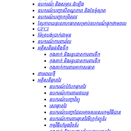
ឧបករណ៍ និងសម្ភារៈដំឡើង
ឧបករណ៍បញ្ជាសីតុណ្ហភាព និងទែម៉ូស្តាត
ឧបករណ៍បញ្ជាកម្រិតរាវ
ខ្សែភាពយន្តលោហធាតុសម្រាប់ឧបករណ៍ផ្ទុកថាមពល
GFCI
ម៉ែត្របង់ប្រាក់ជាមុន
ឧបករណ៍ការពារវ៉ុល
អគ្គិសនីធន់នឹងទឹក
កុងតាក់ និងរន្ធដោតការពារទឹក
កុងតាក់ និងរន្ធដោតការពារទឹក
កុងតាក់ការពារអាកាសធាតុ
ថាមពលថ្មី
អគ្គិសនីឆ្លាតវៃ
ឧបករណ៍បំបែកឆ្លាតវៃ
ឧបករណ៍ការពាររថយន្ត
ឧបករណ៍បញ្ជាវិទ្យុ
សោឆ្លាតវៃ
ឧបករណ៍បញ្ជាដែលអាចសរសេរកម្មវិធីបាន
ឧបករណ៍ការពារឆ្លាតវៃមីក្រូកុំព្យូទ័រ
កម្មវិធីបម្លែងវ៉ិចទ័រ