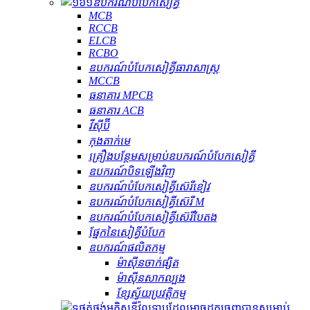
ឧបករណ៍​បំបែក​សៀគ្វី
MCB
RCCB
ELCB
RCBO
ឧបករណ៍បំបែកសៀគ្វីធារាសាស្ត្រ
MCCB
ធនាគារ MPCB
ធនាគារ ACB
វីស៊ីប៊ី
កុងតាក់មេ
គ្រឿងបន្ថែមសម្រាប់ឧបករណ៍បំបែកសៀគ្វី
ឧបករណ៍បិទឡើងវិញ
ឧបករណ៍បំបែកសៀគ្វីស៊េរីខៀវ
ឧបករណ៍បំបែកសៀគ្វីស៊េរី M
ឧបករណ៍បំបែកសៀគ្វីស៊េរីបៃតង
ផ្នែកនៃសៀគ្វីបំបែក
ឧបករណ៍ផលិតកម្ម
ម៉ាស៊ីនចាក់ផ្សិត
ម៉ាស៊ីនសាកល្បង
ខ្សែស្វ័យប្រវត្តិកម្ម