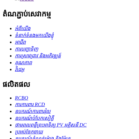
តំណភ្ជាប់សេវាកម្ម
អំពីយើង
ទំនាក់ទំនងមកយើងខ្ញុំ
អាជីព
ការបញ្ជាទិញ
ការស្រាវជ្រាវ និងអភិវឌ្ឍន៍
គុណភាព
វីដេអូ
ផលិតផល
RCBO
ការការពារ RCD
ឧបករណ៍ការពារវ៉ុល
ឧបករណ៍​បំបែក​សៀគ្វី
ថាមពលពន្លឺព្រះអាទិត្យ PV អគ្គិសនី DC
ប្រអប់ចែកចាយ
ឧបករណ៍កំណត់ម៉ោង និងម៉ែត្រ