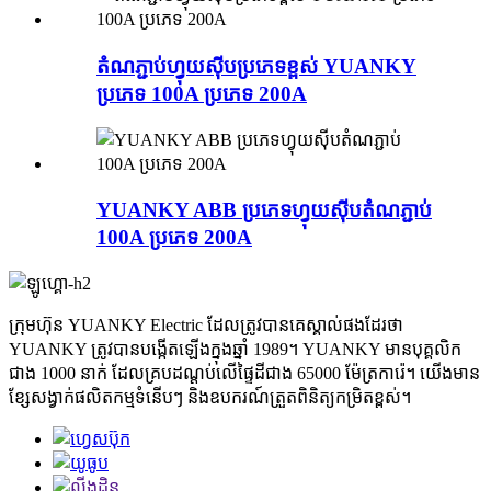
តំណភ្ជាប់ហ្វុយស៊ីបប្រភេទខ្ពស់ YUANKY
ប្រភេទ 100A ប្រភេទ 200A
YUANKY ABB ប្រភេទហ្វុយស៊ីបតំណភ្ជាប់
100A ប្រភេទ 200A
ក្រុមហ៊ុន YUANKY Electric ដែលត្រូវបានគេស្គាល់ផងដែរថា
YUANKY ត្រូវបានបង្កើតឡើងក្នុងឆ្នាំ 1989។ YUANKY មានបុគ្គលិក
ជាង 1000 នាក់ ដែលគ្របដណ្តប់លើផ្ទៃដីជាង 65000 ម៉ែត្រការ៉េ។ យើងមាន
ខ្សែសង្វាក់ផលិតកម្មទំនើបៗ និងឧបករណ៍ត្រួតពិនិត្យកម្រិតខ្ពស់។