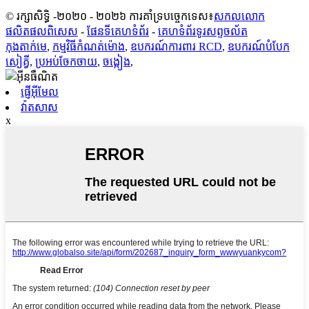
© រក្សាសិទ្ធិ -២០២០ - ២០២៦ ការគាំទ្របច្ចេកទេស៖
សកលលោក
ផលិតផលពិសេស
-
ផែនទីគេហទំព័រ
-
គេហទំព័រ​ទូរសព្ទ​ចល័ត
កុងតាក់មេ
,
កម្មវិធីកំណត់ម៉ោង
,
ឧបករណ៍ការពារ RCD
,
ឧបករណ៍​បំបែក​
សៀគ្វី
,
ប្រអប់ចែកចាយ
,
ចង្កៀង
,
ផ្ញើអ៊ីមែល
វ៉ាតសាស
x