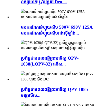
ឧស្សាហកម្ម វ៉ុលខ្ពស់ Dro ...
ឧបករណ៍​កាន់​ហ្វុយស៊ីប 500V 690V 125A
ឧបករណ៍​កាន់​ហ្វុយស៊ីប​រាង​ស៊ីឡាំង...
ប្រព័ន្ធ​ថាមពល​ពន្លឺព្រះអាទិត្យ QPV-
1038(LQPV-32) លើស...
ប្រព័ន្ធ​ថាមពល​ពន្លឺព្រះអាទិត្យ QPV-1085
ចរន្ត​លើស...