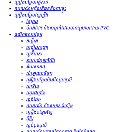
គ្រឿងបន្ថែមអគ្គិសនី
ឧបករណ៍អគ្គិសនីធន់នឹងការផ្ទុះ
គ្រឿងបន្ថែមខ្សែភ្លើង
ខ្សែចង
បំពង់ដែក និងសន្លាក់ដែលមានស្រោបដោយ PVC
ផលិតផលបន្ថែម
កណ្ដឹង
ចង្កៀងសញ្ញា
យូភីអេស
ឧបករណ៍ឡាស៊ែរ
គំនរសាកថ្ម
សំឡេងរោទិ៍ទ្វារ
គ្រឿងបន្ថែមម៉ាស៊ីនបូមធូលី
ស្ថានីយ
បន្ទះជញ្ជាំង
រង្វង់ដែក
ឧបករណ៍ និងសម្ភារៈដំឡើង
គ្រឿងបន្ថែមខ្សែ
ម៉ូទ័រ
ស្នប់បូមធូលី
ឧបករណ៍បញ្ជាសីតុណ្ហភាព និងទែម៉ូស្តាត