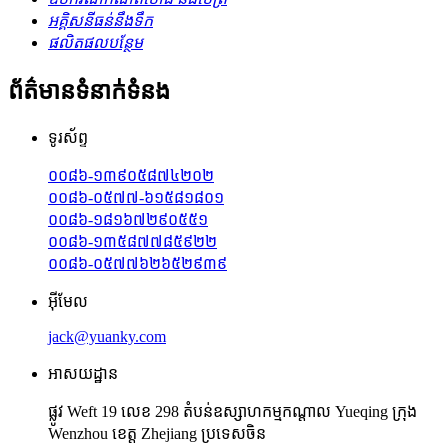
អគ្គិសនីធន់នឹងទឹក
ផលិតផលបន្ថែម
ព័ត៌មានទំនាក់ទំនង
ទូរស័ព្ទ
០០៨៦-១៣៩០៥៨៧៤២០២
០០៨៦-០៥៧៧-៦១៥៨១៨០១
០០៨៦-១៨១៦៧២៩០៥៥១
០០៨៦-១៣៥៨៧៧៨៥៩២២
០០៨៦-០៥៧៧៦២៦៥២៩៣៩
អ៊ីមែល
jack@yuanky.com
អាសយដ្ឋាន
ផ្លូវ Weft 19 លេខ 298 តំបន់ឧស្សាហកម្មកណ្តាល Yueqing ក្រុង
Wenzhou ខេត្ត Zhejiang ប្រទេសចិន