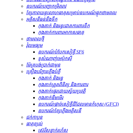
ឧបករណ៍បញ្ជាកម្រិតរាវ
ខ្សែភាពយន្តលោហធាតុសម្រាប់ឧបករណ៍ផ្ទុកថាមពល
អគ្គិសនីធន់នឹងទឹក
កុងតាក់ និងរន្ធដោតការពារទឹក
កុងតាក់ការពារអាកាសធាតុ
ថាមពលថ្មី
វ៉ុលមធ្យម
ឧបករណ៍បំបែកសៀគ្វី SF6
ទូសំណាញ់អេប៉ុកស៊ី
ម៉ែត្របង់ប្រាក់ជាមុន
គ្រឿងបរិក្ខារភ្លើងបំភ្លឺ
កុងតាក់ និងរន្ធ
កុងតាក់ត្រួតពិនិត្យ និងការពារ
កុងតាក់ផ្ទេរដោយស្វ័យប្រវត្តិ
កុងតាក់ឌីមមើរ
ឧបករណ៍​ផ្តាច់​សៀគ្វី​ដី​ដែល​មាន​កំហុស (GFCI)
ឧបករណ៍ខ្សែភ្លើងអគ្គិសនី
ជក់កាបូន
ធាតុ​ខ្យល់
ស៊េរីសន្លាក់រហ័ស