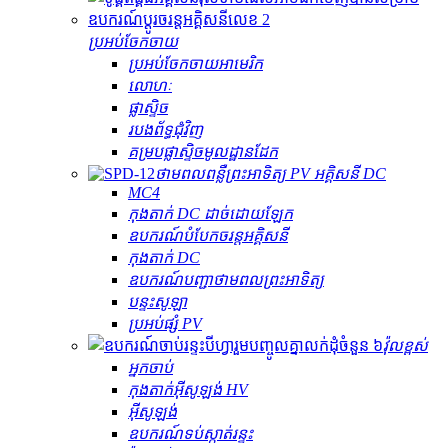
ប្រអប់ចែកចាយ
ប្រអប់ចែកចាយអាមេរិក
លោហៈ
ផ្លាស្ទិច
របងព័ទ្ធជុំវិញ
គម្របផ្លាស្ទិចមូលដ្ឋានដែក
ថាមពលពន្លឺព្រះអាទិត្យ PV អគ្គិសនី DC
MC4
កុងតាក់ DC ដាច់ដោយឡែក
ឧបករណ៍បំបែកចរន្តអគ្គិសនី
កុងតាក់ DC
ឧបករណ៍បញ្ជាថាមពលព្រះអាទិត្យ
បន្ទះសូឡា
ប្រអប់ផ្សំ PV
វ៉ុលខ្ពស់
អ្នកចាប់
កុងតាក់​អ៊ីសូឡង់ HV
អ៊ីសូឡង់
ឧបករណ៍​ទប់ស្កាត់​រន្ទះ