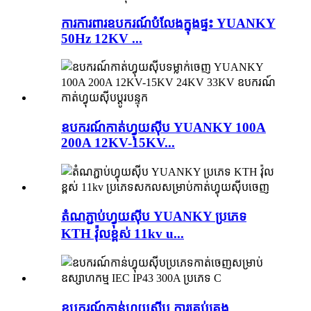
ការការពារឧបករណ៍បំលែងក្នុងផ្ទះ YUANKY
50Hz 12KV ...
ឧបករណ៍កាត់ហ្វុយស៊ីប YUANKY 100A
200A 12KV-15KV...
តំណភ្ជាប់ហ្វុយស៊ីប YUANKY ប្រភេទ
KTH វ៉ុលខ្ពស់ 11kv u...
ឧបករណ៍កាន់ហ្វុយស៊ីប ការគ្រប់គ្រង