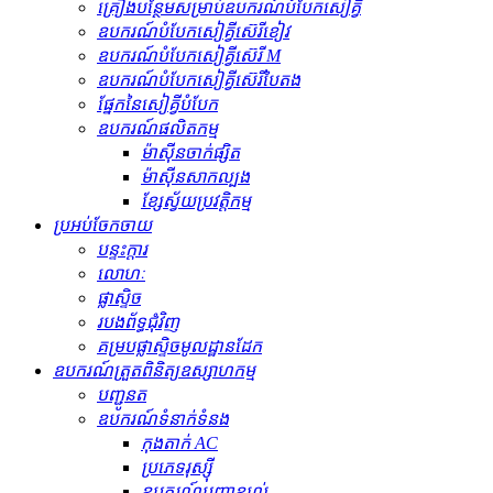
គ្រឿងបន្ថែមសម្រាប់ឧបករណ៍បំបែកសៀគ្វី
ឧបករណ៍បំបែកសៀគ្វីស៊េរីខៀវ
ឧបករណ៍បំបែកសៀគ្វីស៊េរី M
ឧបករណ៍បំបែកសៀគ្វីស៊េរីបៃតង
ផ្នែកនៃសៀគ្វីបំបែក
ឧបករណ៍ផលិតកម្ម
ម៉ាស៊ីនចាក់ផ្សិត
ម៉ាស៊ីនសាកល្បង
ខ្សែស្វ័យប្រវត្តិកម្ម
ប្រអប់ចែកចាយ
បន្ទះក្តារ
លោហៈ
ផ្លាស្ទិច
របងព័ទ្ធជុំវិញ
គម្របផ្លាស្ទិចមូលដ្ឋានដែក
ឧបករណ៍ត្រួតពិនិត្យឧស្សាហកម្ម
បញ្ជូនត
ឧបករណ៍​ទំនាក់ទំនង
កុងតាក់ AC
ប្រភេទរុស្ស៊ី
ឧបករណ៍បញ្ជាខ្យល់