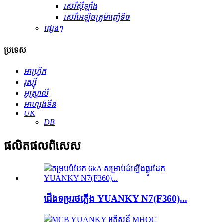
ស៊េរីស៊ីឡាំង
ស៊េរីអេឡិចត្រូម៉ាញ៉េទិច
ផ្សេងៗ
ប្រទេស
អាហ្វ្រិក
រុស្ស៊ី
អូស្ត្រាលី
អាហ្សង់ទីន
UK
DB
ផលិតផល​ពិសេស
ជើងទម្រ​រថភ្លើង YUANKY N7(F360)...