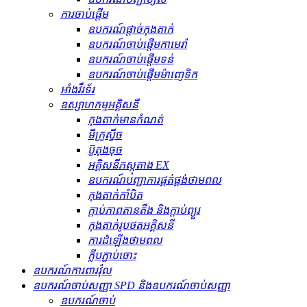
ការចាប់ផ្តើម
ឧបករណ៍ផ្តាច់កុងតាក់
ឧបករណ៍ចាប់ផ្តើមកាមេរ៉ា
ឧបករណ៍ចាប់ផ្តើមទន់
ឧបករណ៍ចាប់ផ្តើមម៉ាញេទិក
អាំងវឺរទ័រ
ឧស្សាហកម្មអគ្គិសនី
កុងតាក់មានកំណត់
មីក្រូស្វីច
ប៊ូតុងចុច
អគ្គិសនីភស្តុតាង EX
ឧបករណ៍បញ្ជាការផ្គត់ផ្គង់ថាមពល
កុងតាក់កាំបិត
ក្ដាប់ភាពតានតឹង និងក្ដាប់ព្យួរ
កុងតាក់រូបថតអគ្គិសនី
ការដំឡើងថាមពល
ក្លីបភ្ជាប់ចោះ
ឧបករណ៍ការពារវ៉ុល
ឧបករណ៍ចាប់សញ្ញា SPD និងឧបករណ៍ចាប់សញ្ញា
ឧបករណ៍ចាប់