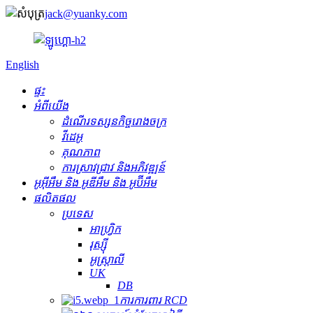
jack@yuanky.com
English
ផ្ទះ
អំពីយើង
ដំណើរទស្សនកិច្ចរោងចក្រ
វីដេអូ
គុណភាព
ការស្រាវជ្រាវ និងអភិវឌ្ឍន៍
អូអ៊ីអឹម និង អូឌីអឹម និង អូប៊ីអឹម
ផលិតផល
ប្រទេស
អាហ្វ្រិក
រុស្ស៊ី
អូស្ត្រាលី
UK
DB
ការការពារ RCD