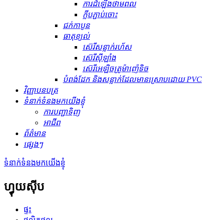
ការដំឡើងថាមពល
ក្លីបភ្ជាប់ចោះ
ជក់កាបូន
ធាតុ​ខ្យល់
ស៊េរីសន្លាក់រហ័ស
ស៊េរីស៊ីឡាំង
ស៊េរីអេឡិចត្រូម៉ាញ៉េទិច
បំពង់ដែក និងសន្លាក់ដែលមានស្រោបដោយ PVC
វិញ្ញាបនបត្រ
ទំនាក់ទំនងមកយើងខ្ញុំ
ការបញ្ជាទិញ
អាជីព
ព័ត៌មាន
ផ្សេងៗ
ទំនាក់ទំនងមកយើងខ្ញុំ
ហ្វុយស៊ីប
ផ្ទះ