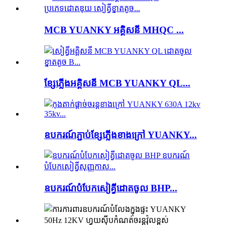
MCB YUANKY អគ្គិសនី MHQC ...
ខ្សែភ្លើងអគ្គិសនី MCB YUANKY QL...
ឧបករណ៍ភ្ជាប់ខ្សែភ្លើងខាងក្រៅ YUANKY...
ឧបករណ៍​បំបែក​សៀគ្វី​ដោត​ចូល BHP...