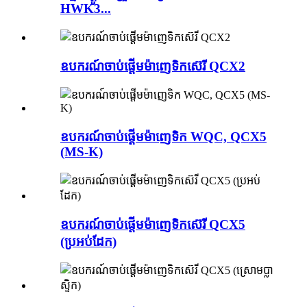
HWK3...
ឧបករណ៍ចាប់ផ្តើមម៉ាញេទិកស៊េរី QCX2
ឧបករណ៍ចាប់ផ្តើមម៉ាញេទិក WQC, QCX5
(MS-K)
ឧបករណ៍ចាប់ផ្តើមម៉ាញេទិកស៊េរី QCX5
(ប្រអប់ដែក)