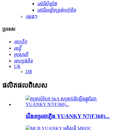
ស៊េរីស៊ីឡាំង
ស៊េរីអេឡិចត្រូម៉ាញ៉េទិច
ផ្សេងៗ
ប្រទេស
អាហ្វ្រិក
រុស្ស៊ី
អូស្ត្រាលី
អាហ្សង់ទីន
UK
DB
ផលិតផល​ពិសេស
ជើងទម្រ​រថភ្លើង YUANKY N7(F360)...