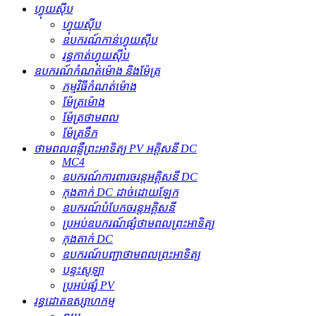
ហ្វុយស៊ីប
ហ្វុយស៊ីប
ឧបករណ៍​កាន់​ហ្វុយស៊ីប
រន្ធ​កាត់​ហ្វុយស៊ីប
ឧបករណ៍កំណត់ម៉ោង និងម៉ែត្រ
កម្មវិធីកំណត់ម៉ោង
ម៉ែត្រម៉ោង
ម៉ែត្រថាមពល
ម៉ែត្រទឹក
ថាមពលពន្លឺព្រះអាទិត្យ PV អគ្គិសនី DC
MC4
ឧបករណ៍ការពារចរន្តអគ្គិសនី DC
កុងតាក់ DC ដាច់ដោយឡែក
ឧបករណ៍បំបែកចរន្តអគ្គិសនី
ប្រអប់ឧបករណ៍ផ្សំថាមពលព្រះអាទិត្យ
កុងតាក់ DC
ឧបករណ៍បញ្ជាថាមពលព្រះអាទិត្យ
បន្ទះសូឡា
ប្រអប់ផ្សំ PV
រន្ធដោតឧស្សាហកម្ម