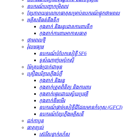
ឧបករណ៍បញ្ជាកម្រិតរាវ
ខ្សែភាពយន្តលោហធាតុសម្រាប់ឧបករណ៍ផ្ទុកថាមពល
អគ្គិសនីធន់នឹងទឹក
កុងតាក់ និងរន្ធដោតការពារទឹក
កុងតាក់ការពារអាកាសធាតុ
ថាមពលថ្មី
វ៉ុលមធ្យម
ឧបករណ៍បំបែកសៀគ្វី SF6
ទូសំណាញ់អេប៉ុកស៊ី
ម៉ែត្របង់ប្រាក់ជាមុន
គ្រឿងបរិក្ខារភ្លើងបំភ្លឺ
កុងតាក់ និងរន្ធ
កុងតាក់ត្រួតពិនិត្យ និងការពារ
កុងតាក់ផ្ទេរដោយស្វ័យប្រវត្តិ
កុងតាក់ឌីមមើរ
ឧបករណ៍​ផ្តាច់​សៀគ្វី​ដី​ដែល​មាន​កំហុស (GFCI)
ឧបករណ៍ខ្សែភ្លើងអគ្គិសនី
ជក់កាបូន
ធាតុ​ខ្យល់
ស៊េរីសន្លាក់រហ័ស