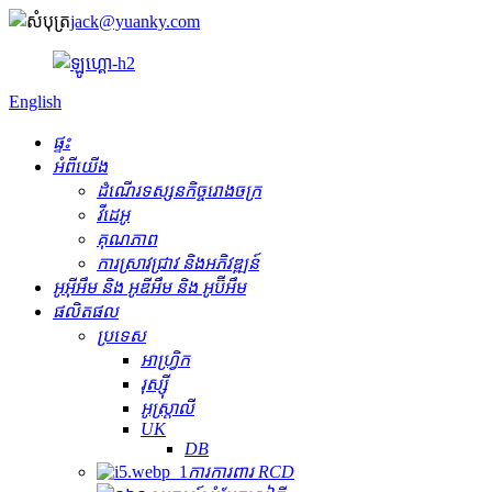
jack@yuanky.com
English
ផ្ទះ
អំពីយើង
ដំណើរទស្សនកិច្ចរោងចក្រ
វីដេអូ
គុណភាព
ការស្រាវជ្រាវ និងអភិវឌ្ឍន៍
អូអ៊ីអឹម និង អូឌីអឹម និង អូប៊ីអឹម
ផលិតផល
ប្រទេស
អាហ្វ្រិក
រុស្ស៊ី
អូស្ត្រាលី
UK
DB
ការការពារ RCD