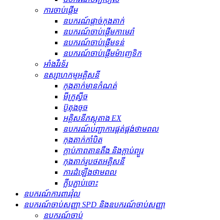
ការចាប់ផ្តើម
ឧបករណ៍ផ្តាច់កុងតាក់
ឧបករណ៍ចាប់ផ្តើមកាមេរ៉ា
ឧបករណ៍ចាប់ផ្តើមទន់
ឧបករណ៍ចាប់ផ្តើមម៉ាញេទិក
អាំងវឺរទ័រ
ឧស្សាហកម្មអគ្គិសនី
កុងតាក់មានកំណត់
មីក្រូស្វីច
ប៊ូតុងចុច
អគ្គិសនីភស្តុតាង EX
ឧបករណ៍បញ្ជាការផ្គត់ផ្គង់ថាមពល
កុងតាក់កាំបិត
ក្ដាប់ភាពតានតឹង និងក្ដាប់ព្យួរ
កុងតាក់រូបថតអគ្គិសនី
ការដំឡើងថាមពល
ក្លីបភ្ជាប់ចោះ
ឧបករណ៍ការពារវ៉ុល
ឧបករណ៍ចាប់សញ្ញា SPD និងឧបករណ៍ចាប់សញ្ញា
ឧបករណ៍ចាប់