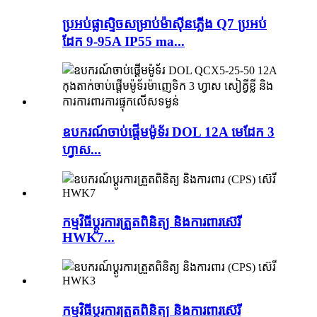
ប្រអប់ផ្លាស្ទិចសម្រាប់ម៉ាស៊ីនភ្លើង Q7 ប្រអប់
ដែក 9-95A IP55 ma...
ឧបករណ៍ចាប់ផ្តើមម៉ូទ័រ DOL 12A មេដែក 3
ហ្វាស...
កម្មវិធី​ប្តូរ​ការ​ត្រួតពិនិត្យ និង​ការពារ​ស៊េរី
HWK7...
កម្មវិធី​ប្តូរ​ការ​ត្រួតពិនិត្យ និង​ការពារ​ស៊េរី