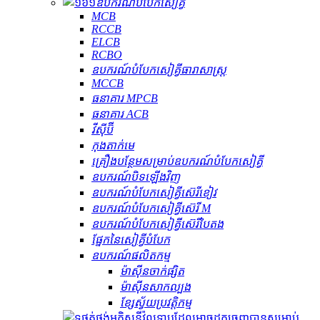
ឧបករណ៍​បំបែក​សៀគ្វី
MCB
RCCB
ELCB
RCBO
ឧបករណ៍បំបែកសៀគ្វីធារាសាស្ត្រ
MCCB
ធនាគារ MPCB
ធនាគារ ACB
វីស៊ីប៊ី
កុងតាក់មេ
គ្រឿងបន្ថែមសម្រាប់ឧបករណ៍បំបែកសៀគ្វី
ឧបករណ៍បិទឡើងវិញ
ឧបករណ៍បំបែកសៀគ្វីស៊េរីខៀវ
ឧបករណ៍បំបែកសៀគ្វីស៊េរី M
ឧបករណ៍បំបែកសៀគ្វីស៊េរីបៃតង
ផ្នែកនៃសៀគ្វីបំបែក
ឧបករណ៍ផលិតកម្ម
ម៉ាស៊ីនចាក់ផ្សិត
ម៉ាស៊ីនសាកល្បង
ខ្សែស្វ័យប្រវត្តិកម្ម