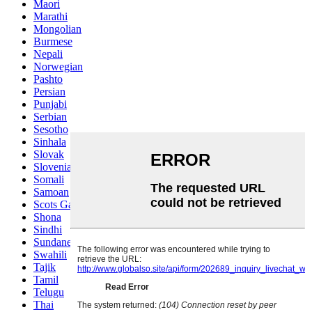
Maori
Marathi
Mongolian
Burmese
Nepali
Norwegian
Pashto
Persian
Punjabi
Serbian
Sesotho
Sinhala
Slovak
Slovenian
Somali
Samoan
Scots Gaelic
Shona
Sindhi
Sundanese
Swahili
Tajik
Tamil
Telugu
Thai