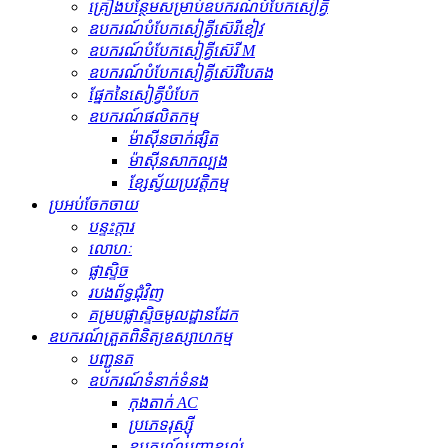
គ្រឿងបន្ថែមសម្រាប់ឧបករណ៍បំបែកសៀគ្វី
ឧបករណ៍បំបែកសៀគ្វីស៊េរីខៀវ
ឧបករណ៍បំបែកសៀគ្វីស៊េរី M
ឧបករណ៍បំបែកសៀគ្វីស៊េរីបៃតង
ផ្នែកនៃសៀគ្វីបំបែក
ឧបករណ៍ផលិតកម្ម
ម៉ាស៊ីនចាក់ផ្សិត
ម៉ាស៊ីនសាកល្បង
ខ្សែស្វ័យប្រវត្តិកម្ម
ប្រអប់ចែកចាយ
បន្ទះក្តារ
លោហៈ
ផ្លាស្ទិច
របងព័ទ្ធជុំវិញ
គម្របផ្លាស្ទិចមូលដ្ឋានដែក
ឧបករណ៍ត្រួតពិនិត្យឧស្សាហកម្ម
បញ្ជូនត
ឧបករណ៍​ទំនាក់ទំនង
កុងតាក់ AC
ប្រភេទរុស្ស៊ី
ឧបករណ៍បញ្ជាខ្យល់