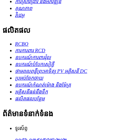
ការស្រាវជ្រាវ និងអភិវឌ្ឍន៍
គុណភាព
វីដេអូ
ផលិតផល
RCBO
ការការពារ RCD
ឧបករណ៍ការពារវ៉ុល
ឧបករណ៍​បំបែក​សៀគ្វី
ថាមពលពន្លឺព្រះអាទិត្យ PV អគ្គិសនី DC
ប្រអប់ចែកចាយ
ឧបករណ៍កំណត់ម៉ោង និងម៉ែត្រ
អគ្គិសនីធន់នឹងទឹក
ផលិតផលបន្ថែម
ព័ត៌មានទំនាក់ទំនង
ទូរស័ព្ទ