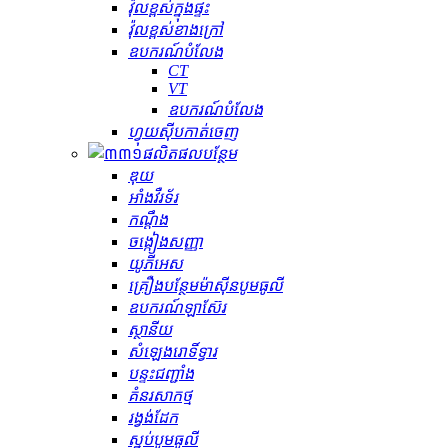
វ៉ុលខ្ពស់ក្នុងផ្ទះ
វ៉ុលខ្ពស់ខាងក្រៅ
ឧបករណ៍បំលែង
CT
VT
ឧបករណ៍បំលែង
ហ្វុយស៊ីបកាត់ចេញ
ផលិតផលបន្ថែម
ឌុយ
អាំងវឺរទ័រ
កណ្ដឹង
ចង្កៀងសញ្ញា
យូភីអេស
គ្រឿងបន្ថែមម៉ាស៊ីនបូមធូលី
ឧបករណ៍ឡាស៊ែរ
ស្ថានីយ
សំឡេងរោទិ៍ទ្វារ
បន្ទះជញ្ជាំង
គំនរសាកថ្ម
រង្វង់ដែក
ស្នប់បូមធូលី