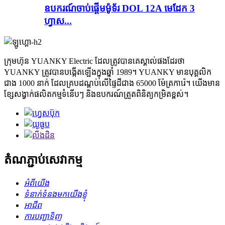
ឧបករណ៍ចាប់ផ្តើមម៉ូទ័រ DOL 12A មេដែក 3
ហ្វាស...
ក្រុមហ៊ុន YUANKY Electric ដែលត្រូវបានគេស្គាល់ផងដែរថា
YUANKY ត្រូវបានបង្កើតឡើងក្នុងឆ្នាំ 1989។ YUANKY មានបុគ្គលិក
ជាង 1000 នាក់ ដែលគ្របដណ្តប់លើផ្ទៃដីជាង 65000 ម៉ែត្រការ៉េ។ យើងមាន
ខ្សែសង្វាក់ផលិតកម្មទំនើបៗ និងឧបករណ៍ត្រួតពិនិត្យកម្រិតខ្ពស់។
តំណភ្ជាប់សេវាកម្ម
អំពីយើង
ទំនាក់ទំនងមកយើងខ្ញុំ
អាជីព
ការបញ្ជាទិញ