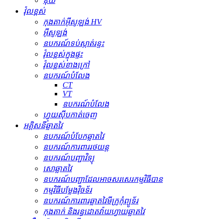
ឌុយ
វ៉ុលខ្ពស់
កុងតាក់​អ៊ីសូឡង់ HV
អ៊ីសូឡង់
ឧបករណ៍​ទប់ស្កាត់​រន្ទះ
វ៉ុលខ្ពស់ក្នុងផ្ទះ
វ៉ុលខ្ពស់ខាងក្រៅ
ឧបករណ៍បំលែង
CT
VT
ឧបករណ៍បំលែង
ហ្វុយស៊ីបកាត់ចេញ
អគ្គិសនីឆ្លាតវៃ
ឧបករណ៍បំបែកឆ្លាតវៃ
ឧបករណ៍ការពាររថយន្ត
ឧបករណ៍បញ្ជាវិទ្យុ
សោឆ្លាតវៃ
ឧបករណ៍បញ្ជាដែលអាចសរសេរកម្មវិធីបាន
កម្មវិធីបម្លែងវ៉ិចទ័រ
ឧបករណ៍ការពារឆ្លាតវៃមីក្រូកុំព្យូទ័រ
កុងតាក់ និងរន្ធដោតវ៉ាយហ្វាយឆ្លាតវៃ