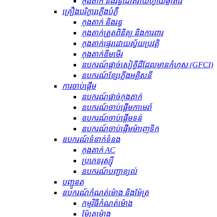
កុងតាក់ និងរន្ធដោតវ៉ាយហ្វាយឆ្លាតវៃ
គ្រឿងបរិក្ខារភ្លើងបំភ្លឺ
កុងតាក់ និងរន្ធ
កុងតាក់ត្រួតពិនិត្យ និងការពារ
កុងតាក់ផ្ទេរដោយស្វ័យប្រវត្តិ
កុងតាក់ឌីមមើរ
ឧបករណ៍​ផ្តាច់​សៀគ្វី​ដី​ដែល​មាន​កំហុស (GFCI)
ឧបករណ៍ខ្សែភ្លើងអគ្គិសនី
ការចាប់ផ្តើម
ឧបករណ៍ផ្តាច់កុងតាក់
ឧបករណ៍ចាប់ផ្តើមកាមេរ៉ា
ឧបករណ៍ចាប់ផ្តើមទន់
ឧបករណ៍ចាប់ផ្តើមម៉ាញេទិក
ឧបករណ៍​ទំនាក់ទំនង
កុងតាក់ AC
ប្រភេទរុស្ស៊ី
ឧបករណ៍បញ្ជាខ្យល់
បញ្ជូនត
ឧបករណ៍កំណត់ម៉ោង និងម៉ែត្រ
កម្មវិធីកំណត់ម៉ោង
ម៉ែត្រម៉ោង