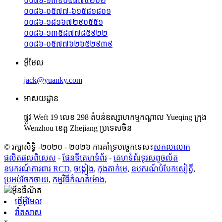
០០៨៦-១៣៩០៥៨៧៤២០២
០០៨៦-០៥៧៧-៦១៥៨១៨០១
០០៨៦-១៨១៦៧២៩០៥៥១
០០៨៦-១៣៥៨៧៧៨៥៩២២
០០៨៦-០៥៧៧៦២៦៥២៩៣៩
អ៊ីមែល
jack@yuanky.com
អាសយដ្ឋាន
ផ្លូវ Weft 19 លេខ 298 តំបន់ឧស្សាហកម្មកណ្តាល Yueqing ក្រុង
Wenzhou ខេត្ត Zhejiang ប្រទេសចិន
© រក្សាសិទ្ធិ -២០២០ - ២០២៦ ការគាំទ្របច្ចេកទេស៖
សកលលោក
ផលិតផលពិសេស
-
ផែនទីគេហទំព័រ
-
គេហទំព័រ​ទូរសព្ទ​ចល័ត
ឧបករណ៍ការពារ RCD
,
ចង្កៀង
,
កុងតាក់មេ
,
ឧបករណ៍​បំបែក​សៀគ្វី
,
ប្រអប់ចែកចាយ
,
កម្មវិធីកំណត់ម៉ោង
,
ផ្ញើអ៊ីមែល
វ៉ាតសាស
x