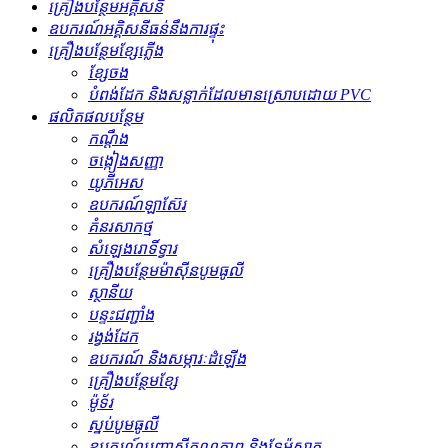
គ្រឿងបន្ថែមអគ្គិសនី
ឧបករណ៍អគ្គិសនីធន់នឹងការផ្ទុះ
គ្រឿងបន្ថែមខ្សែភ្លើង
ខ្សែចង
បំពង់ដែក និងសន្លាក់ដែលមានស្រោបដោយ PVC
ផលិតផលបន្ថែម
កណ្ដឹង
ចង្កៀងសញ្ញា
យូភីអេស
ឧបករណ៍ឡាស៊ែរ
គំនរសាកថ្ម
សំឡេងរោទិ៍ទ្វារ
គ្រឿងបន្ថែមម៉ាស៊ីនបូមធូលី
ស្ថានីយ
បន្ទះជញ្ជាំង
រង្វង់ដែក
ឧបករណ៍ និងសម្ភារៈដំឡើង
គ្រឿងបន្ថែមខ្សែ
ម៉ូទ័រ
ស្នប់បូមធូលី
ឧបករណ៍បញ្ជាសីតុណ្ហភាព និងទែម៉ូស្តាត