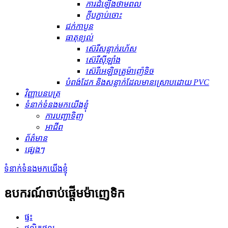
ការដំឡើងថាមពល
ក្លីបភ្ជាប់ចោះ
ជក់កាបូន
ធាតុ​ខ្យល់
ស៊េរីសន្លាក់រហ័ស
ស៊េរីស៊ីឡាំង
ស៊េរីអេឡិចត្រូម៉ាញ៉េទិច
បំពង់ដែក និងសន្លាក់ដែលមានស្រោបដោយ PVC
វិញ្ញាបនបត្រ
ទំនាក់ទំនងមកយើងខ្ញុំ
ការបញ្ជាទិញ
អាជីព
ព័ត៌មាន
ផ្សេងៗ
ទំនាក់ទំនងមកយើងខ្ញុំ
ឧបករណ៍ចាប់ផ្តើមម៉ាញេទិក
ផ្ទះ