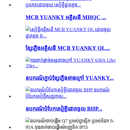
MCB YUANKY អគ្គិសនី MHQC ...
ខ្សែភ្លើងអគ្គិសនី MCB YUANKY QL...
ឧបករណ៍ភ្ជាប់ខ្សែភ្លើងខាងក្រៅ YUANKY...
ឧបករណ៍​បំបែក​សៀគ្វី​ដោត​ចូល BHP...