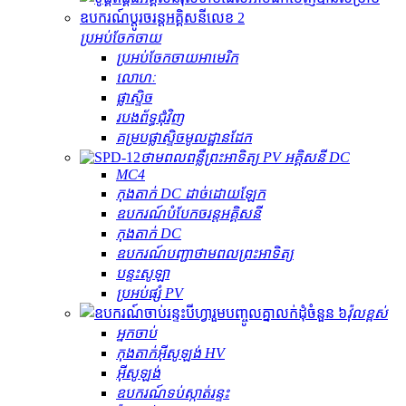
ប្រអប់ចែកចាយ
ប្រអប់ចែកចាយអាមេរិក
លោហៈ
ផ្លាស្ទិច
របងព័ទ្ធជុំវិញ
គម្របផ្លាស្ទិចមូលដ្ឋានដែក
ថាមពលពន្លឺព្រះអាទិត្យ PV អគ្គិសនី DC
MC4
កុងតាក់ DC ដាច់ដោយឡែក
ឧបករណ៍បំបែកចរន្តអគ្គិសនី
កុងតាក់ DC
ឧបករណ៍បញ្ជាថាមពលព្រះអាទិត្យ
បន្ទះសូឡា
ប្រអប់ផ្សំ PV
វ៉ុលខ្ពស់
អ្នកចាប់
កុងតាក់​អ៊ីសូឡង់ HV
អ៊ីសូឡង់
ឧបករណ៍​ទប់ស្កាត់​រន្ទះ