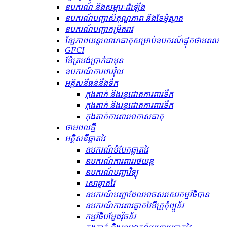
ឧបករណ៍ និងសម្ភារៈដំឡើង
ឧបករណ៍បញ្ជាសីតុណ្ហភាព និងទែម៉ូស្តាត
ឧបករណ៍បញ្ជាកម្រិតរាវ
ខ្សែភាពយន្តលោហធាតុសម្រាប់ឧបករណ៍ផ្ទុកថាមពល
GFCI
ម៉ែត្របង់ប្រាក់ជាមុន
ឧបករណ៍ការពារវ៉ុល
អគ្គិសនីធន់នឹងទឹក
កុងតាក់ និងរន្ធដោតការពារទឹក
កុងតាក់ និងរន្ធដោតការពារទឹក
កុងតាក់ការពារអាកាសធាតុ
ថាមពលថ្មី
អគ្គិសនីឆ្លាតវៃ
ឧបករណ៍បំបែកឆ្លាតវៃ
ឧបករណ៍ការពាររថយន្ត
ឧបករណ៍បញ្ជាវិទ្យុ
សោឆ្លាតវៃ
ឧបករណ៍បញ្ជាដែលអាចសរសេរកម្មវិធីបាន
ឧបករណ៍ការពារឆ្លាតវៃមីក្រូកុំព្យូទ័រ
កម្មវិធីបម្លែងវ៉ិចទ័រ