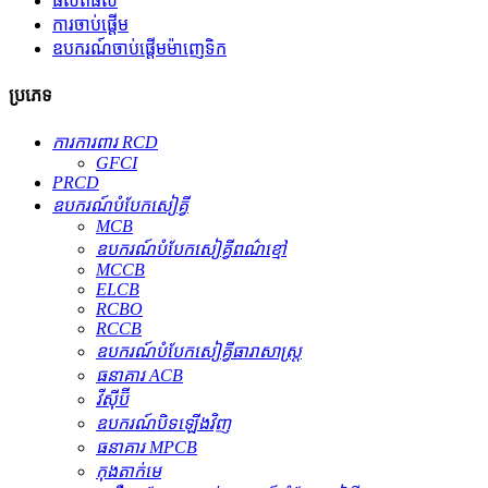
ផលិតផល
ការចាប់ផ្តើម
ឧបករណ៍ចាប់ផ្តើមម៉ាញេទិក
ប្រភេទ
ការការពារ RCD
GFCI
PRCD
ឧបករណ៍​បំបែក​សៀគ្វី
MCB
ឧបករណ៍បំបែកសៀគ្វីពណ៌ខ្មៅ
MCCB
ELCB
RCBO
RCCB
ឧបករណ៍បំបែកសៀគ្វីធារាសាស្ត្រ
ធនាគារ ACB
វីស៊ីប៊ី
ឧបករណ៍បិទឡើងវិញ
ធនាគារ MPCB
កុងតាក់មេ