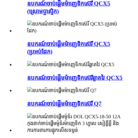
ឧបករណ៍ចាប់ផ្តើមម៉ាញេទិកស៊េរី QCX5
(ស្រោមប្លាស្ទិក)
ឧបករណ៍ចាប់ផ្តើមម៉ាញេទិកស៊េរី QCX5
(ប្រអប់ដែក)
ឧបករណ៍ចាប់ផ្តើមម៉ាញេទិកស៊េរីឆ្លាតវៃ QCX5
ឧបករណ៍ចាប់ផ្តើមម៉ាញេទិកស៊េរី Q7