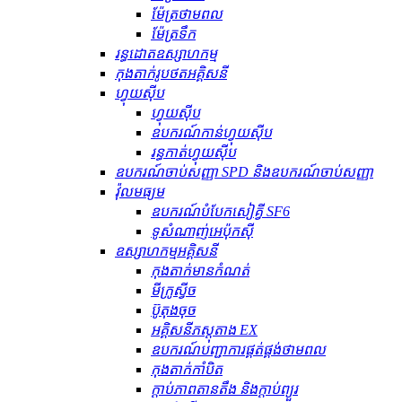
ម៉ែត្រថាមពល
ម៉ែត្រទឹក
រន្ធដោតឧស្សាហកម្ម
កុងតាក់រូបថតអគ្គិសនី
ហ្វុយស៊ីប
ហ្វុយស៊ីប
ឧបករណ៍​កាន់​ហ្វុយស៊ីប
រន្ធ​កាត់​ហ្វុយស៊ីប
ឧបករណ៍ចាប់សញ្ញា SPD និងឧបករណ៍ចាប់សញ្ញា
វ៉ុលមធ្យម
ឧបករណ៍បំបែកសៀគ្វី SF6
ទូសំណាញ់អេប៉ុកស៊ី
ឧស្សាហកម្មអគ្គិសនី
កុងតាក់មានកំណត់
មីក្រូស្វីច
ប៊ូតុងចុច
អគ្គិសនីភស្តុតាង EX
ឧបករណ៍បញ្ជាការផ្គត់ផ្គង់ថាមពល
កុងតាក់កាំបិត
ក្ដាប់ភាពតានតឹង និងក្ដាប់ព្យួរ