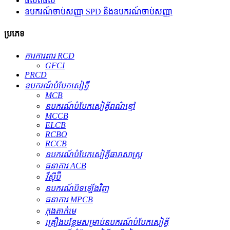
ផលិតផល
ឧបករណ៍ចាប់សញ្ញា SPD និងឧបករណ៍ចាប់សញ្ញា
ប្រភេទ
ការការពារ RCD
GFCI
PRCD
ឧបករណ៍​បំបែក​សៀគ្វី
MCB
ឧបករណ៍បំបែកសៀគ្វីពណ៌ខ្មៅ
MCCB
ELCB
RCBO
RCCB
ឧបករណ៍បំបែកសៀគ្វីធារាសាស្ត្រ
ធនាគារ ACB
វីស៊ីប៊ី
ឧបករណ៍បិទឡើងវិញ
ធនាគារ MPCB
កុងតាក់មេ
គ្រឿងបន្ថែមសម្រាប់ឧបករណ៍បំបែកសៀគ្វី