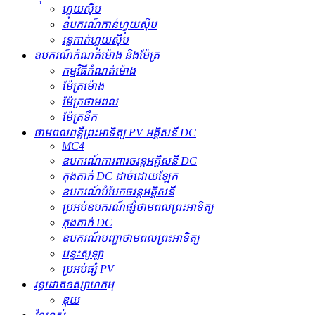
ហ្វុយស៊ីប
ឧបករណ៍​កាន់​ហ្វុយស៊ីប
រន្ធ​កាត់​ហ្វុយស៊ីប
ឧបករណ៍កំណត់ម៉ោង និងម៉ែត្រ
កម្មវិធីកំណត់ម៉ោង
ម៉ែត្រម៉ោង
ម៉ែត្រថាមពល
ម៉ែត្រទឹក
ថាមពលពន្លឺព្រះអាទិត្យ PV អគ្គិសនី DC
MC4
ឧបករណ៍ការពារចរន្តអគ្គិសនី DC
កុងតាក់ DC ដាច់ដោយឡែក
ឧបករណ៍បំបែកចរន្តអគ្គិសនី
ប្រអប់ឧបករណ៍ផ្សំថាមពលព្រះអាទិត្យ
កុងតាក់ DC
ឧបករណ៍បញ្ជាថាមពលព្រះអាទិត្យ
បន្ទះសូឡា
ប្រអប់ផ្សំ PV
រន្ធដោតឧស្សាហកម្ម
ឌុយ