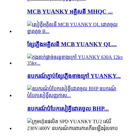
MCB YUANKY អគ្គិសនី MHQC ...
ខ្សែភ្លើងអគ្គិសនី MCB YUANKY QL...
ឧបករណ៍ភ្ជាប់ខ្សែភ្លើងខាងក្រៅ YUANKY...
ឧបករណ៍​បំបែក​សៀគ្វី​ដោត​ចូល BHP...