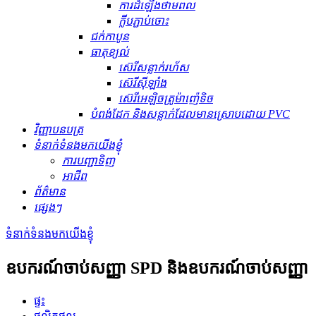
ការដំឡើងថាមពល
ក្លីបភ្ជាប់ចោះ
ជក់កាបូន
ធាតុ​ខ្យល់
ស៊េរីសន្លាក់រហ័ស
ស៊េរីស៊ីឡាំង
ស៊េរីអេឡិចត្រូម៉ាញ៉េទិច
បំពង់ដែក និងសន្លាក់ដែលមានស្រោបដោយ PVC
វិញ្ញាបនបត្រ
ទំនាក់ទំនងមកយើងខ្ញុំ
ការបញ្ជាទិញ
អាជីព
ព័ត៌មាន
ផ្សេងៗ
ទំនាក់ទំនងមកយើងខ្ញុំ
ឧបករណ៍ចាប់សញ្ញា SPD និងឧបករណ៍ចាប់សញ្ញា
ផ្ទះ