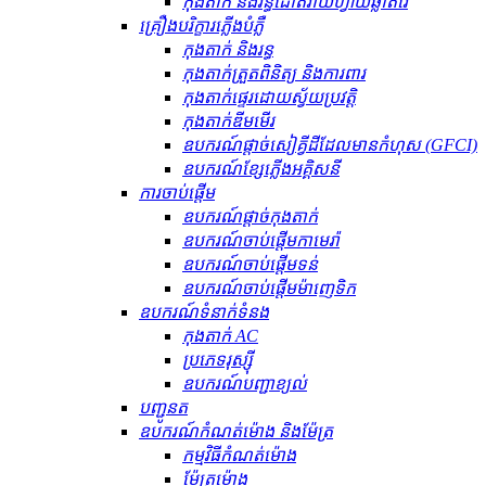
កុងតាក់ និងរន្ធដោតវ៉ាយហ្វាយឆ្លាតវៃ
គ្រឿងបរិក្ខារភ្លើងបំភ្លឺ
កុងតាក់ និងរន្ធ
កុងតាក់ត្រួតពិនិត្យ និងការពារ
កុងតាក់ផ្ទេរដោយស្វ័យប្រវត្តិ
កុងតាក់ឌីមមើរ
ឧបករណ៍​ផ្តាច់​សៀគ្វី​ដី​ដែល​មាន​កំហុស (GFCI)
ឧបករណ៍ខ្សែភ្លើងអគ្គិសនី
ការចាប់ផ្តើម
ឧបករណ៍ផ្តាច់កុងតាក់
ឧបករណ៍ចាប់ផ្តើមកាមេរ៉ា
ឧបករណ៍ចាប់ផ្តើមទន់
ឧបករណ៍ចាប់ផ្តើមម៉ាញេទិក
ឧបករណ៍​ទំនាក់ទំនង
កុងតាក់ AC
ប្រភេទរុស្ស៊ី
ឧបករណ៍បញ្ជាខ្យល់
បញ្ជូនត
ឧបករណ៍កំណត់ម៉ោង និងម៉ែត្រ
កម្មវិធីកំណត់ម៉ោង
ម៉ែត្រម៉ោង