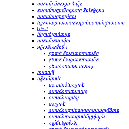
ឧបករណ៍ និងសម្ភារៈដំឡើង
ឧបករណ៍បញ្ជាសីតុណ្ហភាព និងទែម៉ូស្តាត
ឧបករណ៍បញ្ជាកម្រិតរាវ
ខ្សែភាពយន្តលោហធាតុសម្រាប់ឧបករណ៍ផ្ទុកថាមពល
GFCI
ម៉ែត្របង់ប្រាក់ជាមុន
ឧបករណ៍ការពារវ៉ុល
អគ្គិសនីធន់នឹងទឹក
កុងតាក់ និងរន្ធដោតការពារទឹក
កុងតាក់ និងរន្ធដោតការពារទឹក
កុងតាក់ការពារអាកាសធាតុ
ថាមពលថ្មី
អគ្គិសនីឆ្លាតវៃ
ឧបករណ៍បំបែកឆ្លាតវៃ
ឧបករណ៍ការពាររថយន្ត
ឧបករណ៍បញ្ជាវិទ្យុ
សោឆ្លាតវៃ
ឧបករណ៍បញ្ជាដែលអាចសរសេរកម្មវិធីបាន
ឧបករណ៍ការពារឆ្លាតវៃមីក្រូកុំព្យូទ័រ
កម្មវិធីបម្លែងវ៉ិចទ័រ