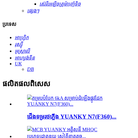
ស៊េរីអេឡិចត្រូម៉ាញ៉េទិច
ផ្សេងៗ
ប្រទេស
អាហ្វ្រិក
រុស្ស៊ី
អូស្ត្រាលី
អាហ្សង់ទីន
UK
DB
ផលិតផល​ពិសេស
ជើងទម្រ​រថភ្លើង YUANKY N7(F360)...