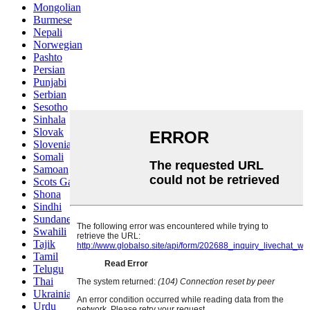
Mongolian
Burmese
Nepali
Norwegian
Pashto
Persian
Punjabi
Serbian
Sesotho
Sinhala
Slovak
Slovenian
Somali
Samoan
Scots Gaelic
Shona
Sindhi
Sundanese
Swahili
Tajik
Tamil
Telugu
Thai
Ukrainian
Urdu