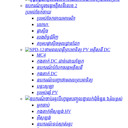
ប្រអប់ចែកចាយ
ប្រអប់ចែកចាយអាមេរិក
លោហៈ
ផ្លាស្ទិច
របងព័ទ្ធជុំវិញ
គម្របផ្លាស្ទិចមូលដ្ឋានដែក
ថាមពលពន្លឺព្រះអាទិត្យ PV អគ្គិសនី DC
MC4
កុងតាក់ DC ដាច់ដោយឡែក
ឧបករណ៍បំបែកចរន្តអគ្គិសនី
កុងតាក់ DC
ឧបករណ៍បញ្ជាថាមពលព្រះអាទិត្យ
បន្ទះសូឡា
ប្រអប់ផ្សំ PV
វ៉ុលខ្ពស់
អ្នកចាប់
កុងតាក់​អ៊ីសូឡង់ HV
អ៊ីសូឡង់
ឧបករណ៍​ទប់ស្កាត់​រន្ទះ