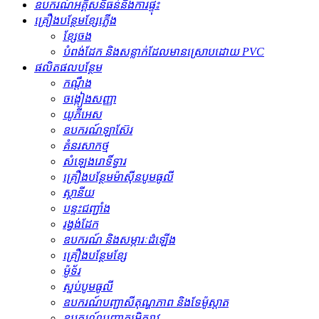
ឧបករណ៍អគ្គិសនីធន់នឹងការផ្ទុះ
គ្រឿងបន្ថែមខ្សែភ្លើង
ខ្សែចង
បំពង់ដែក និងសន្លាក់ដែលមានស្រោបដោយ PVC
ផលិតផលបន្ថែម
កណ្ដឹង
ចង្កៀងសញ្ញា
យូភីអេស
ឧបករណ៍ឡាស៊ែរ
គំនរសាកថ្ម
សំឡេងរោទិ៍ទ្វារ
គ្រឿងបន្ថែមម៉ាស៊ីនបូមធូលី
ស្ថានីយ
បន្ទះជញ្ជាំង
រង្វង់ដែក
ឧបករណ៍ និងសម្ភារៈដំឡើង
គ្រឿងបន្ថែមខ្សែ
ម៉ូទ័រ
ស្នប់បូមធូលី
ឧបករណ៍បញ្ជាសីតុណ្ហភាព និងទែម៉ូស្តាត
ឧបករណ៍បញ្ជាកម្រិតរាវ