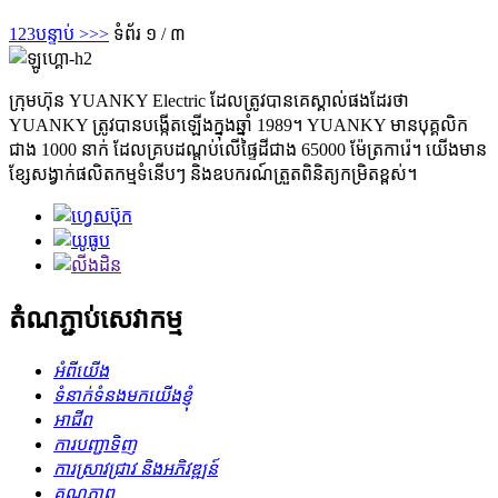
1
2
3
បន្ទាប់ >
>>
ទំព័រ ១ / ៣
ក្រុមហ៊ុន YUANKY Electric ដែលត្រូវបានគេស្គាល់ផងដែរថា
YUANKY ត្រូវបានបង្កើតឡើងក្នុងឆ្នាំ 1989។ YUANKY មានបុគ្គលិក
ជាង 1000 នាក់ ដែលគ្របដណ្តប់លើផ្ទៃដីជាង 65000 ម៉ែត្រការ៉េ។ យើងមាន
ខ្សែសង្វាក់ផលិតកម្មទំនើបៗ និងឧបករណ៍ត្រួតពិនិត្យកម្រិតខ្ពស់។
តំណភ្ជាប់សេវាកម្ម
អំពីយើង
ទំនាក់ទំនងមកយើងខ្ញុំ
អាជីព
ការបញ្ជាទិញ
ការស្រាវជ្រាវ និងអភិវឌ្ឍន៍
គុណភាព