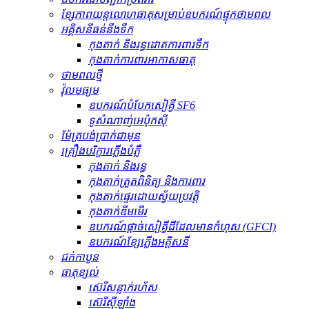
ខ្សែភាពយន្តលោហធាតុសម្រាប់ឧបករណ៍ផ្ទុកថាមពល
អគ្គិសនីធន់នឹងទឹក
កុងតាក់ និងរន្ធដោតការពារទឹក
កុងតាក់ការពារអាកាសធាតុ
ថាមពលថ្មី
វ៉ុលមធ្យម
ឧបករណ៍បំបែកសៀគ្វី SF6
ទូសំណាញ់អេប៉ុកស៊ី
ម៉ែត្របង់ប្រាក់ជាមុន
គ្រឿងបរិក្ខារភ្លើងបំភ្លឺ
កុងតាក់ និងរន្ធ
កុងតាក់ត្រួតពិនិត្យ និងការពារ
កុងតាក់ផ្ទេរដោយស្វ័យប្រវត្តិ
កុងតាក់ឌីមមើរ
ឧបករណ៍​ផ្តាច់​សៀគ្វី​ដី​ដែល​មាន​កំហុស (GFCI)
ឧបករណ៍ខ្សែភ្លើងអគ្គិសនី
ជក់កាបូន
ធាតុ​ខ្យល់
ស៊េរីសន្លាក់រហ័ស
ស៊េរីស៊ីឡាំង