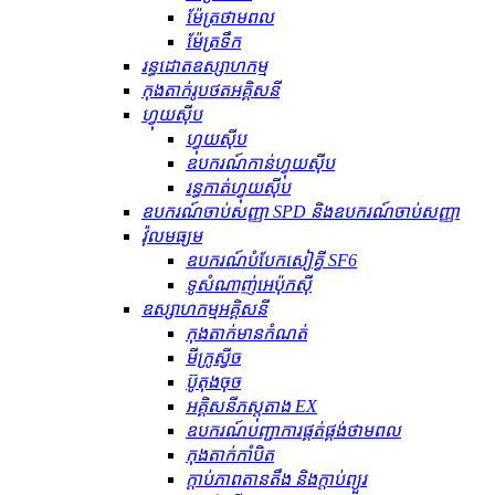
ម៉ែត្រថាមពល
ម៉ែត្រទឹក
រន្ធដោតឧស្សាហកម្ម
កុងតាក់រូបថតអគ្គិសនី
ហ្វុយស៊ីប
ហ្វុយស៊ីប
ឧបករណ៍​កាន់​ហ្វុយស៊ីប
រន្ធ​កាត់​ហ្វុយស៊ីប
ឧបករណ៍ចាប់សញ្ញា SPD និងឧបករណ៍ចាប់សញ្ញា
វ៉ុលមធ្យម
ឧបករណ៍បំបែកសៀគ្វី SF6
ទូសំណាញ់អេប៉ុកស៊ី
ឧស្សាហកម្មអគ្គិសនី
កុងតាក់មានកំណត់
មីក្រូស្វីច
ប៊ូតុងចុច
អគ្គិសនីភស្តុតាង EX
ឧបករណ៍បញ្ជាការផ្គត់ផ្គង់ថាមពល
កុងតាក់កាំបិត
ក្ដាប់ភាពតានតឹង និងក្ដាប់ព្យួរ