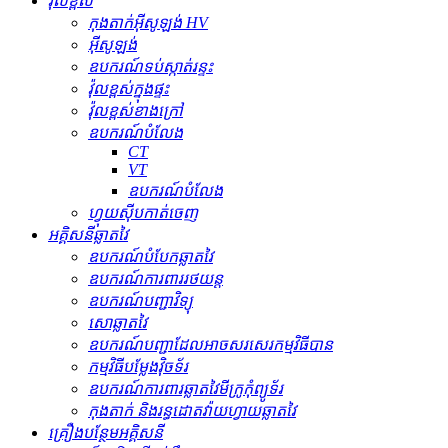
វ៉ុលខ្ពស់
កុងតាក់​អ៊ីសូឡង់ HV
អ៊ីសូឡង់
ឧបករណ៍​ទប់ស្កាត់​រន្ទះ
វ៉ុលខ្ពស់ក្នុងផ្ទះ
វ៉ុលខ្ពស់ខាងក្រៅ
ឧបករណ៍បំលែង
CT
VT
ឧបករណ៍បំលែង
ហ្វុយស៊ីបកាត់ចេញ
អគ្គិសនីឆ្លាតវៃ
ឧបករណ៍បំបែកឆ្លាតវៃ
ឧបករណ៍ការពាររថយន្ត
ឧបករណ៍បញ្ជាវិទ្យុ
សោឆ្លាតវៃ
ឧបករណ៍បញ្ជាដែលអាចសរសេរកម្មវិធីបាន
កម្មវិធីបម្លែងវ៉ិចទ័រ
ឧបករណ៍ការពារឆ្លាតវៃមីក្រូកុំព្យូទ័រ
កុងតាក់ និងរន្ធដោតវ៉ាយហ្វាយឆ្លាតវៃ
គ្រឿងបន្ថែមអគ្គិសនី