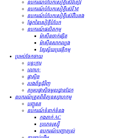
ឧបករណ៍បំបែកសៀគ្វីស៊េរីខៀវ
ឧបករណ៍បំបែកសៀគ្វីស៊េរី M
ឧបករណ៍បំបែកសៀគ្វីស៊េរីបៃតង
ផ្នែកនៃសៀគ្វីបំបែក
ឧបករណ៍ផលិតកម្ម
ម៉ាស៊ីនចាក់ផ្សិត
ម៉ាស៊ីនសាកល្បង
ខ្សែស្វ័យប្រវត្តិកម្ម
ប្រអប់ចែកចាយ
បន្ទះក្តារ
លោហៈ
ផ្លាស្ទិច
របងព័ទ្ធជុំវិញ
គម្របផ្លាស្ទិចមូលដ្ឋានដែក
ឧបករណ៍ត្រួតពិនិត្យឧស្សាហកម្ម
បញ្ជូនត
ឧបករណ៍​ទំនាក់ទំនង
កុងតាក់ AC
ប្រភេទរុស្ស៊ី
ឧបករណ៍បញ្ជាខ្យល់
ការចាប់ផ្តើម