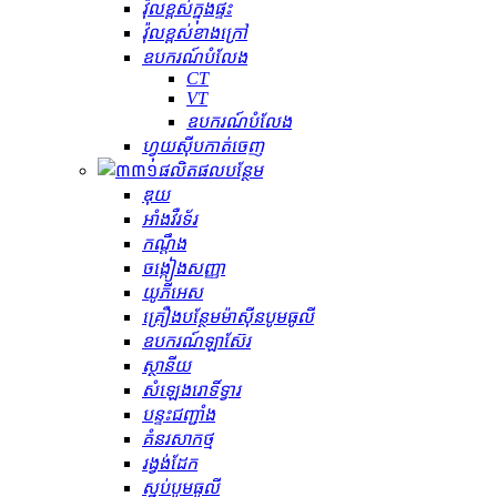
វ៉ុលខ្ពស់ក្នុងផ្ទះ
វ៉ុលខ្ពស់ខាងក្រៅ
ឧបករណ៍បំលែង
CT
VT
ឧបករណ៍បំលែង
ហ្វុយស៊ីបកាត់ចេញ
ផលិតផលបន្ថែម
ឌុយ
អាំងវឺរទ័រ
កណ្ដឹង
ចង្កៀងសញ្ញា
យូភីអេស
គ្រឿងបន្ថែមម៉ាស៊ីនបូមធូលី
ឧបករណ៍ឡាស៊ែរ
ស្ថានីយ
សំឡេងរោទិ៍ទ្វារ
បន្ទះជញ្ជាំង
គំនរសាកថ្ម
រង្វង់ដែក
ស្នប់បូមធូលី