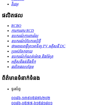
វីដេអូ
ផលិតផល
RCBO
ការការពារ RCD
ឧបករណ៍ការពារវ៉ុល
ឧបករណ៍​បំបែក​សៀគ្វី
ថាមពលពន្លឺព្រះអាទិត្យ PV អគ្គិសនី DC
ប្រអប់ចែកចាយ
ឧបករណ៍កំណត់ម៉ោង និងម៉ែត្រ
អគ្គិសនីធន់នឹងទឹក
ផលិតផលបន្ថែម
ព័ត៌មានទំនាក់ទំនង
ទូរស័ព្ទ
០០៨៦-១៣៩០៥៨៧៤២០២
០០៨៦-០៥៧៧-៦១៥៨១៨០១