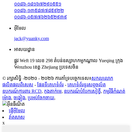
០០៨៦-១៨១៦៧២៩០៥៥១
០០៨៦-១៣៥៨៧៧៨៥៩២២
០០៨៦-០៥៧៧៦២៦៥២៩៣៩
អ៊ីមែល
jack@yuanky.com
អាសយដ្ឋាន
ផ្លូវ Weft 19 លេខ 298 តំបន់ឧស្សាហកម្មកណ្តាល Yueqing ក្រុង
Wenzhou ខេត្ត Zhejiang ប្រទេសចិន
© រក្សាសិទ្ធិ -២០២០ - ២០២៦ ការគាំទ្របច្ចេកទេស៖
សកលលោក
ផលិតផលពិសេស
-
ផែនទីគេហទំព័រ
-
គេហទំព័រ​ទូរសព្ទ​ចល័ត
ឧបករណ៍ការពារ RCD
,
កុងតាក់មេ
,
ឧបករណ៍​បំបែក​សៀគ្វី
,
កម្មវិធីកំណត់
ម៉ោង
,
ចង្កៀង
,
ប្រអប់ចែកចាយ
,
ផ្ញើអ៊ីមែល
វ៉ាតសាស
x