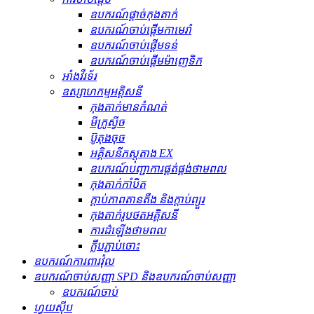
ឧបករណ៍ផ្តាច់កុងតាក់
ឧបករណ៍ចាប់ផ្តើមកាមេរ៉ា
ឧបករណ៍ចាប់ផ្តើមទន់
ឧបករណ៍ចាប់ផ្តើមម៉ាញេទិក
អាំងវឺរទ័រ
ឧស្សាហកម្មអគ្គិសនី
កុងតាក់មានកំណត់
មីក្រូស្វីច
ប៊ូតុងចុច
អគ្គិសនីភស្តុតាង EX
ឧបករណ៍បញ្ជាការផ្គត់ផ្គង់ថាមពល
កុងតាក់កាំបិត
ក្ដាប់ភាពតានតឹង និងក្ដាប់ព្យួរ
កុងតាក់រូបថតអគ្គិសនី
ការដំឡើងថាមពល
ក្លីបភ្ជាប់ចោះ
ឧបករណ៍ការពារវ៉ុល
ឧបករណ៍ចាប់សញ្ញា SPD និងឧបករណ៍ចាប់សញ្ញា
ឧបករណ៍ចាប់
ហ្វុយស៊ីប