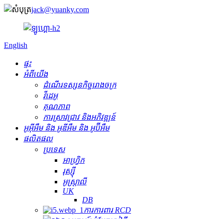
jack@yuanky.com
English
ផ្ទះ
អំពីយើង
ដំណើរទស្សនកិច្ចរោងចក្រ
វីដេអូ
គុណភាព
ការស្រាវជ្រាវ និងអភិវឌ្ឍន៍
អូអ៊ីអឹម និង អូឌីអឹម និង អូប៊ីអឹម
ផលិតផល
ប្រទេស
អាហ្វ្រិក
រុស្ស៊ី
អូស្ត្រាលី
UK
DB
ការការពារ RCD